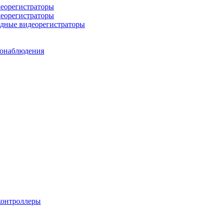
деорегистраторы
деорегистраторы
идные видеорегистраторы
еонаблюдения
контроллеры