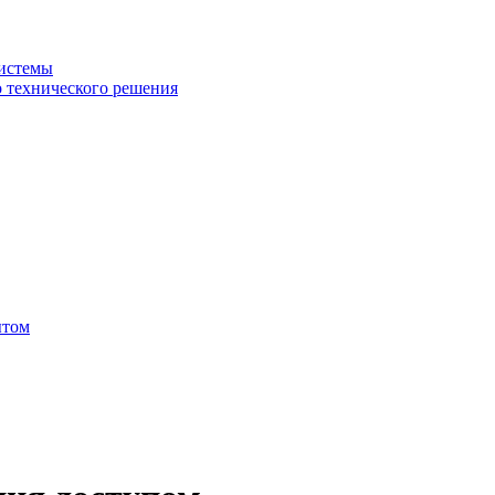
системы
о технического решения
ытом