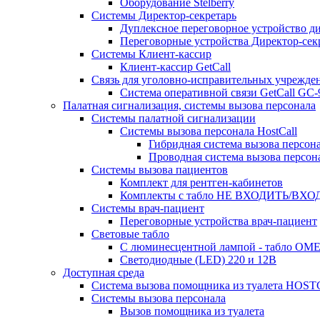
Оборудование Stelberry
Системы Директор-секретарь
Дуплексное переговорное устройство ди
Переговорные устройства Директор-секре
Системы Клиент-кассир
Клиент-кассир GetCall
Связь для уголовно-исправительных учрежде
Система оперативной связи GetCall GC
Палатная сигнализация, системы вызова персонала
Системы палатной сигнализации
Системы вызова персонала HostCall
Гибридная система вызова персон
Проводная система вызова персон
Системы вызова пациентов
Комплект для рентген-кабинетов
Комплекты с табло НЕ ВХОДИТЬ/ВХ
Системы врач-пациент
Переговорные устройства врач-пациент
Световые табло
С люминесцентной лампой - табло ОМЕ
Светодиодные (LED) 220 и 12В
Доступная среда
Система вызова помощника из туалета HO
Системы вызова персонала
Вызов помощника из туалета