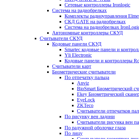
Сетевые контроллеры Ironlogic
Система на радиобрелках
Комплекты радиоуправления Elmes 
СКД GATE на радиобрелках
Система на радиобрелках IronLogi
Автономные контроллеры СКУД
Считыватели СКУД
Кодовые панели СКУД
Smartec кодовые панели и контро
Yli Electronic
Кодовые панели и контроллеры Ros
Считыватели карт
Биометрические считыватели
По отпечатку пальца
Anviz
BioSmart Биометрический сч
Ekey Биометрический сканер
EyeLock
ZKTeco
Считыватели отпечатков пал
По рисунку вен ладони
Считыватели рисунка вен па
По радужной оболочке глаза
По лицу
Считыватели геометрии лица