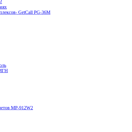
!
иях
плексов- GetCall PG-36M
оль
 МГН
инетов MP-912W2