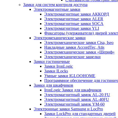
Замки для систем контроля доступа
Электромагнитные замки
Электромагнитные замки АККОРД
Электромагнитные замки ALER
Электромагнитные замки SOCA
Электромагнитные замки YLI
Фиксаторы (удерживатели) дверей элек
Электромеханические замки
Электромеханические замки Cisa, Iseo
Накладные замки AccordTec, Atis
Электромеханические замки «Шериф»
Электромеханические защелки
Замки гостиничные
Замки IronLogic
Замки ILocks
Умные замки IGLOOHOME
Программное обеспечение для гостини
Замки для шкафчиков
IronLogic Замки для шкафчиков
Электромагнитный замок AL-20 FU
Электромагнитный замок AL-40FU
Электромагнитный замок YM-60
Электронные замки Samsung и LocPro
Замки LockPro для стандартных дверей