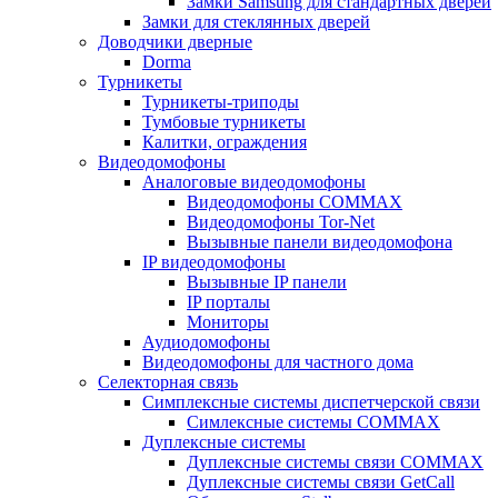
Замки Samsung для стандартных дверей
Замки для стеклянных дверей
Доводчики дверные
Dorma
Турникеты
Турникеты-триподы
Тумбовые турникеты
Калитки, ограждения
Видеодомофоны
Аналоговые видеодомофоны
Видеодомофоны COMMAX
Видеодомофоны Tor-Net
Вызывные панели видеодомофона
IP видеодомофоны
Вызывные IP панели
IP порталы
Мониторы
Аудиодомофоны
Видеодомофоны для частного дома
Селекторная связь
Симплексные системы диспетчерской связи
Симлексные системы COMMAX
Дуплексные системы
Дуплексные системы связи COMMAX
Дуплексные системы связи GetCall