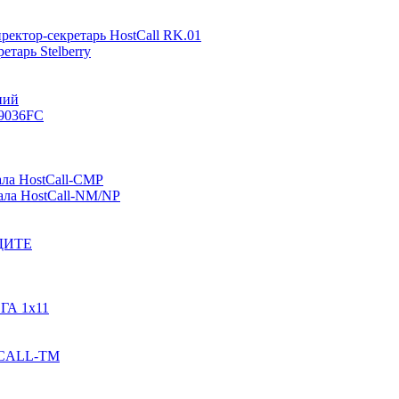
ректор-секретарь HostCall RK.01
тарь Stelberry
ний
-9036FC
ала HostCall-CMP
ала HostCall-NM/NP
ОДИТЕ
ГА 1х11
STCALL-TM