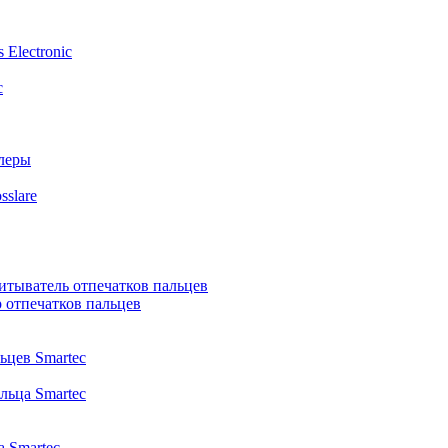
Electronic
c
ллеры
slare
итыватель отпечатков пальцев
 отпечатков пальцев
ьцев Smartec
льца Smartec
 Smartec