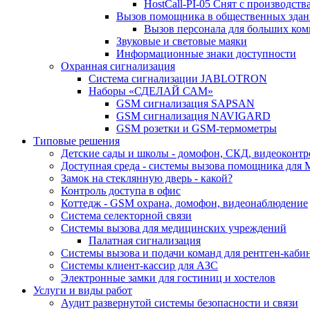
HostCall-PI-05 Снят с производства
Вызов помощника в общественных здан
Вызов персонала для больших ком
Звуковые и световые маяки
Информационные знаки доступности
Охранная сигнализация
Система сигнализации JABLOTRON
Наборы «СДЕЛАЙ САМ»
GSM сигнализация SAPSAN
GSM сигнализация NAVIGARD
GSM розетки и GSM-термометры
Типовые решения
Детские сады и школы - домофон, СКД, видеоконтр
Доступная среда - системы вызова помощника для
Замок на стеклянную дверь - какой?
Контроль доступа в офис
Коттедж - GSM охрана, домофон, видеонаблюдение
Система селекторной связи
Системы вызова для медицинских учреждений
Палатная сигнализация
Системы вызова и подачи команд для рентген-каб
Системы клиент-кассир для АЗС
Электронные замки для гостиниц и хостелов
Услуги и виды работ
Аудит развернутой системы безопасности и связи