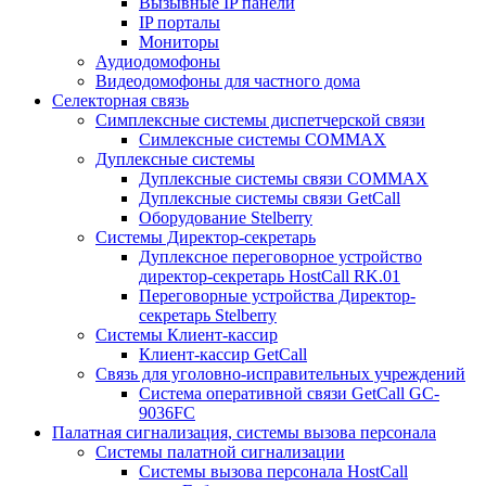
Вызывные IP панели
IP порталы
Мониторы
Аудиодомофоны
Видеодомофоны для частного дома
Селекторная связь
Симплексные системы диспетчерской связи
Симлексные системы COMMAX
Дуплексные системы
Дуплексные системы связи COMMAX
Дуплексные системы связи GetCall
Оборудование Stelberry
Системы Директор-секретарь
Дуплексное переговорное устройство
директор-секретарь HostCall RK.01
Переговорные устройства Директор-
секретарь Stelberry
Системы Клиент-кассир
Клиент-кассир GetCall
Связь для уголовно-исправительных учреждений
Система оперативной связи GetCall GC-
9036FC
Палатная сигнализация, системы вызова персонала
Системы палатной сигнализации
Системы вызова персонала HostCall