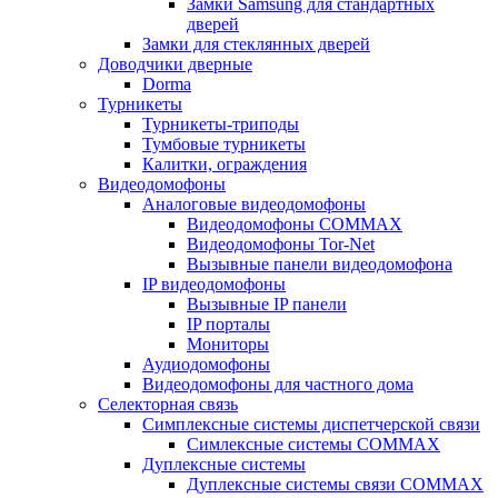
Замки Samsung для стандартных
дверей
Замки для стеклянных дверей
Доводчики дверные
Dorma
Турникеты
Турникеты-триподы
Тумбовые турникеты
Калитки, ограждения
Видеодомофоны
Аналоговые видеодомофоны
Видеодомофоны COMMAX
Видеодомофоны Tor-Net
Вызывные панели видеодомофона
IP видеодомофоны
Вызывные IP панели
IP порталы
Мониторы
Аудиодомофоны
Видеодомофоны для частного дома
Селекторная связь
Симплексные системы диспетчерской связи
Симлексные системы COMMAX
Дуплексные системы
Дуплексные системы связи COMMAX