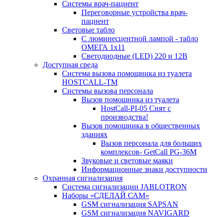
Системы врач-пациент
Переговорные устройства врач-
пациент
Световые табло
С люминесцентной лампой - табло
ОМЕГА 1х11
Светодиодные (LED) 220 и 12В
Доступная среда
Система вызова помощника из туалета
HOSTCALL-TM
Системы вызова персонала
Вызов помощника из туалета
HostCall-PI-05 Снят с
производства!
Вызов помощника в общественных
зданиях
Вызов персонала для больших
комплексов- GetCall PG-36M
Звуковые и световые маяки
Информационные знаки доступности
Охранная сигнализация
Система сигнализации JABLOTRON
Наборы «СДЕЛАЙ САМ»
GSM сигнализация SAPSAN
GSM сигнализация NAVIGARD