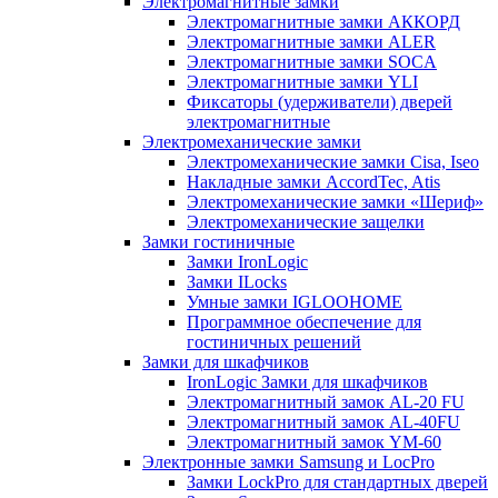
Электромагнитные замки
Электромагнитные замки АККОРД
Электромагнитные замки ALER
Электромагнитные замки SOCA
Электромагнитные замки YLI
Фиксаторы (удерживатели) дверей
электромагнитные
Электромеханические замки
Электромеханические замки Cisa, Iseo
Накладные замки AccordTec, Atis
Электромеханические замки «Шериф»
Электромеханические защелки
Замки гостиничные
Замки IronLogic
Замки ILocks
Умные замки IGLOOHOME
Программное обеспечение для
гостиничных решений
Замки для шкафчиков
IronLogic Замки для шкафчиков
Электромагнитный замок AL-20 FU
Электромагнитный замок AL-40FU
Электромагнитный замок YM-60
Электронные замки Samsung и LocPro
Замки LockPro для стандартных дверей