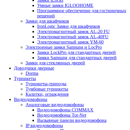
Замки ILocks
Умные замки IGLOOHOME
Программное обеспечение для гостиничных
решений
Замки для шкафчиков
IronLogic Замки для шкафчиков
Электромагнитный замок AL-20 FU
Электромагнитный замок AL-40FU
Электромагнитный замок YM-60
Электронные замки Samsung и LocPro
Замки LockPro для стандартных дверей
Замки Samsung для стандартных дверей
Замки для стеклянных дверей
Доводчики дверные
Dorma
Турникеты
Турникеты-триподы
Тумбовые турникеты
Калитки, ограждения
Видеодомофоны
Аналоговые видеодомофоны
Видеодомофоны COMMAX
Видеодомофоны Tor-Net
Вызывные панели видеодомофона
IP видеодомофоны