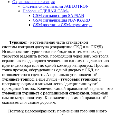
Охранная сигнализация
Система сигнализации JABLOTRON
Наборы «СДЕЛАЙ САМ»
GSM сигнализация SAPSAN
GSM сигнализация NAVIGARD
GSM розетки и GSM-термометры
Турникет
- неотъемлемая часть стандартной
системы контроля доступа (сокращенно СКД или СКУД).
Использование турникетов необходимо в тех местах, где
требуется разделить поток, проходящий через зону контроля,
ограничив его до одного человека по одному предъявлению
идентификатора или по одной команде на пропуск. Простая
точка прохода, оборудованная одной дверью с СКД, не
позволяет этого сделать. А правильно установленный
турникет-трипод
, а еще лучше -
тумбовый турникет
с
преграждающими планками легко "дисциплинируют"
проходящий поток. Конечно, самый правильный вариант - это
тумбовый турникет с распашными створками
, знакомый
нам по метрополитену. К сожалению, "самый правильный"
оказывается и самым дорогим.
Поэтому, целесообразность применения того или иного