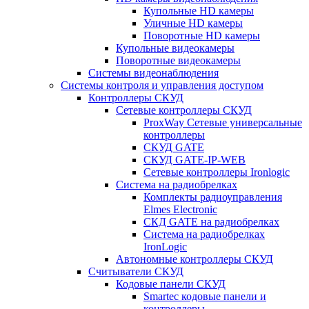
Купольные HD камеры
Уличные HD камеры
Поворотные HD камеры
Купольные видеокамеры
Поворотные видеокамеры
Системы видеонаблюдения
Системы контроля и управления доступом
Контроллеры СКУД
Сетевые контроллеры СКУД
ProxWay Сетевые универсальные
контроллеры
СКУД GATE
СКУД GATE-IP-WEB
Сетевые контроллеры Ironlogic
Система на радиобрелках
Комплекты радиоуправления
Elmes Electronic
СКД GATE на радиобрелках
Система на радиобрелках
IronLogic
Автономные контроллеры СКУД
Считыватели СКУД
Кодовые панели СКУД
Smartec кодовые панели и
контроллеры