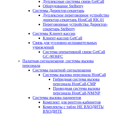
Дуплексные системы связи GetCall
Оборудование Stelberry
Системы Директор-секретарь
Дуплексное переговорное устройство
директор-секретарь HostCall RK.01
Переговорные устройства Директор-
секретарь Stelberry
Системы Клиент-кассир
Клиент-кассир GetCall
Связь для уголовно-исправительных
учреждений
Система оперативной связи GetCall
GC-9036FC
Палатная сигнализация, системы вызова
персонала
Системы палатной сигнализации
Системы вызова персонала HostCall
Гибридная система вызова
персонала HostCall-CMP
Проводная система вызова
персонала HostCall-NM/NP
Системы вызова пациентов
Комплект для рентген-кабинетов
Комплекты с табло НЕ ВХОДИТЬ/
ВХОДИТЕ