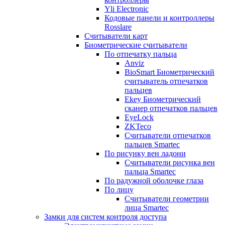
Yli Electronic
Кодовые панели и контроллеры
Rosslare
Считыватели карт
Биометрические считыватели
По отпечатку пальца
Anviz
BioSmart Биометрический
считыватель отпечатков
пальцев
Ekey Биометрический
сканер отпечатков пальцев
EyeLock
ZKTeco
Считыватели отпечатков
пальцев Smartec
По рисунку вен ладони
Считыватели рисунка вен
пальца Smartec
По радужной оболочке глаза
По лицу
Считыватели геометрии
лица Smartec
Замки для систем контроля доступа