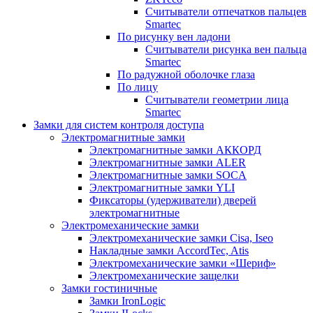
Считыватели отпечатков пальцев
Smartec
По рисунку вен ладони
Считыватели рисунка вен пальца
Smartec
По радужной оболочке глаза
По лицу
Считыватели геометрии лица
Smartec
Замки для систем контроля доступа
Электромагнитные замки
Электромагнитные замки АККОРД
Электромагнитные замки ALER
Электромагнитные замки SOCA
Электромагнитные замки YLI
Фиксаторы (удерживатели) дверей
электромагнитные
Электромеханические замки
Электромеханические замки Cisa, Iseo
Накладные замки AccordTec, Atis
Электромеханические замки «Шериф»
Электромеханические защелки
Замки гостиничные
Замки IronLogic