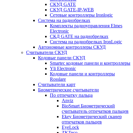
СКУД GATE
СКУД GATE-IP-WEB
Сетевые контроллеры Ironlogic
Система на радиобрелках
Комплекты радиоуправления Elmes
Electronic
СКД GATE на радиобрелках
Система на радиобрелках IronLogic
Автономные контроллеры СКУД
Считыватели СКУД
Кодовые панели СКУД
Smartec кодовые панели и контроллеры
Yli Electronic
Кодовые панели и контроллеры
Rosslare
Считыватели карт
Биометрические считыватели
По отпечатку пальца
Anviz
BioSmart Биометрический
считыватель отпечатков пальцев
Ekey Биометрический сканер
отпечатков пальцев
EyeLock
ZKTeco