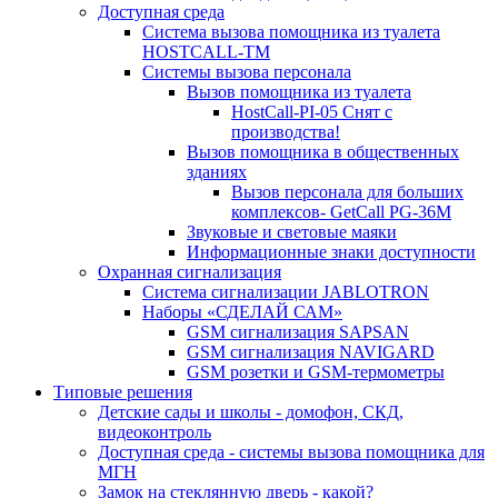
Доступная среда
Система вызова помощника из туалета
HOSTCALL-TM
Системы вызова персонала
Вызов помощника из туалета
HostCall-PI-05 Снят с
производства!
Вызов помощника в общественных
зданиях
Вызов персонала для больших
комплексов- GetCall PG-36M
Звуковые и световые маяки
Информационные знаки доступности
Охранная сигнализация
Система сигнализации JABLOTRON
Наборы «СДЕЛАЙ САМ»
GSM сигнализация SAPSAN
GSM сигнализация NAVIGARD
GSM розетки и GSM-термометры
Типовые решения
Детские сады и школы - домофон, СКД,
видеоконтроль
Доступная среда - системы вызова помощника для
МГН
Замок на стеклянную дверь - какой?