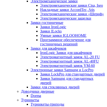
Электромеханические замки
Электромеханические замки Cisa, Iseo
Накладные замки AccordTec, Atis
Электромеханические замки «Шериф»
Электромеханические защелки
Замки гостиничные
Замки IronLogic
Замки ILocks
Умные замки IGLOOHOME
Программное обеспечение для
гостиничных решений
Замки для шкафчиков
IronLogic Замки для шкафчиков
Электромагнитный замок AL-20 FU
Электромагнитный замок AL-40FU
Электромагнитный замок YM-60
Электронные замки Samsung и LocPro
Замки LockPro для стандартных дверей
Замки Samsung для стандартных
дверей
Замки для стеклянных дверей
Доводчики дверные
Dorma
Турникеты
Турникеты-триподы