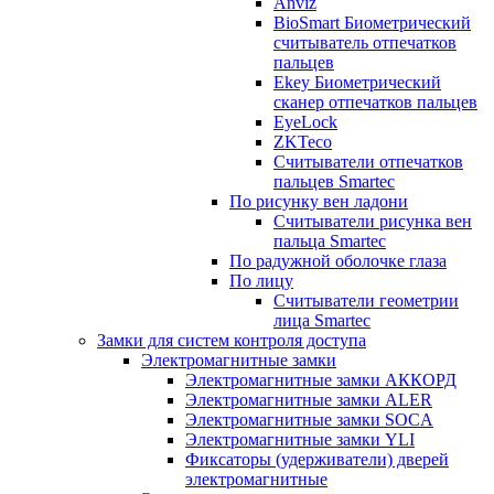
Anviz
BioSmart Биометрический
считыватель отпечатков
пальцев
Ekey Биометрический
сканер отпечатков пальцев
EyeLock
ZKTeco
Считыватели отпечатков
пальцев Smartec
По рисунку вен ладони
Считыватели рисунка вен
пальца Smartec
По радужной оболочке глаза
По лицу
Считыватели геометрии
лица Smartec
Замки для систем контроля доступа
Электромагнитные замки
Электромагнитные замки АККОРД
Электромагнитные замки ALER
Электромагнитные замки SOCA
Электромагнитные замки YLI
Фиксаторы (удерживатели) дверей
электромагнитные