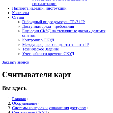
сигнализации
Паспорта изделий, инструкции
Контакты
Статьи
Гибридный видеодомофон TR-31 IP
Доступная среда - требования
Еще один СКУД на стеклянные двери - делимся
опытом
Контроллер СКУД
Международные стандарты защиты IP
Техническое Задание
Учет рабочего времени СКУД
Заказать звонок
Считыватели карт
Вы здесь
Главная
›
Оборудование
›
Системы контроля и управления доступом
›
Считыватели СКУД
›