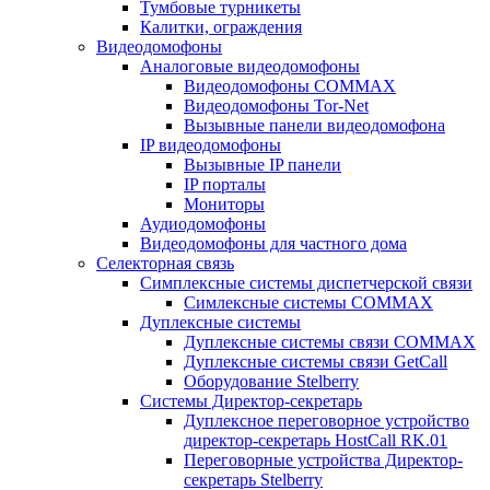
Тумбовые турникеты
Калитки, ограждения
Видеодомофоны
Аналоговые видеодомофоны
Видеодомофоны COMMAX
Видеодомофоны Tor-Net
Вызывные панели видеодомофона
IP видеодомофоны
Вызывные IP панели
IP порталы
Мониторы
Аудиодомофоны
Видеодомофоны для частного дома
Селекторная связь
Симплексные системы диспетчерской связи
Симлексные системы COMMAX
Дуплексные системы
Дуплексные системы связи COMMAX
Дуплексные системы связи GetCall
Оборудование Stelberry
Системы Директор-секретарь
Дуплексное переговорное устройство
директор-секретарь HostCall RK.01
Переговорные устройства Директор-
секретарь Stelberry