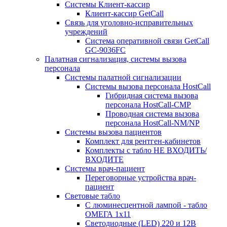
Системы Клиент-кассир
Клиент-кассир GetCall
Связь для уголовно-исправительных
учреждений
Система оперативной связи GetCall
GC-9036FC
Палатная сигнализация, системы вызова
персонала
Системы палатной сигнализации
Системы вызова персонала HostCall
Гибридная система вызова
персонала HostCall-CMP
Проводная система вызова
персонала HostCall-NM/NP
Системы вызова пациентов
Комплект для рентген-кабинетов
Комплекты с табло НЕ ВХОДИТЬ/
ВХОДИТЕ
Системы врач-пациент
Переговорные устройства врач-
пациент
Световые табло
С люминесцентной лампой - табло
ОМЕГА 1х11
Светодиодные (LED) 220 и 12В