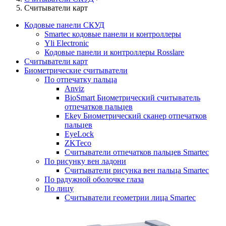
Считыватели карт
Кодовые панели СКУД
Smartec кодовые панели и контроллеры
Yli Electronic
Кодовые панели и контроллеры Rosslare
Считыватели карт
Биометрические считыватели
По отпечатку пальца
Anviz
BioSmart Биометрический считыватель
отпечатков пальцев
Ekey Биометрический сканер отпечатков
пальцев
EyeLock
ZKTeco
Считыватели отпечатков пальцев Smartec
По рисунку вен ладони
Считыватели рисунка вен пальца Smartec
По радужной оболочке глаза
По лицу
Считыватели геометрии лица Smartec