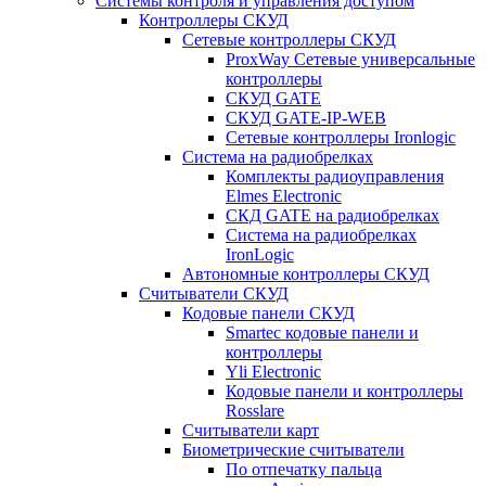
Системы контроля и управления доступом
Контроллеры СКУД
Сетевые контроллеры СКУД
ProxWay Сетевые универсальные
контроллеры
СКУД GATE
СКУД GATE-IP-WEB
Сетевые контроллеры Ironlogic
Система на радиобрелках
Комплекты радиоуправления
Elmes Electronic
СКД GATE на радиобрелках
Система на радиобрелках
IronLogic
Автономные контроллеры СКУД
Считыватели СКУД
Кодовые панели СКУД
Smartec кодовые панели и
контроллеры
Yli Electronic
Кодовые панели и контроллеры
Rosslare
Считыватели карт
Биометрические считыватели
По отпечатку пальца