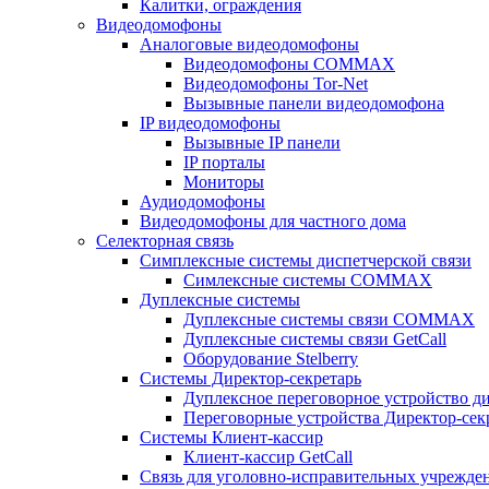
Калитки, ограждения
Видеодомофоны
Аналоговые видеодомофоны
Видеодомофоны COMMAX
Видеодомофоны Tor-Net
Вызывные панели видеодомофона
IP видеодомофоны
Вызывные IP панели
IP порталы
Мониторы
Аудиодомофоны
Видеодомофоны для частного дома
Селекторная связь
Симплексные системы диспетчерской связи
Симлексные системы COMMAX
Дуплексные системы
Дуплексные системы связи COMMAX
Дуплексные системы связи GetCall
Оборудование Stelberry
Системы Директор-секретарь
Дуплексное переговорное устройство ди
Переговорные устройства Директор-секре
Системы Клиент-кассир
Клиент-кассир GetCall
Связь для уголовно-исправительных учрежде