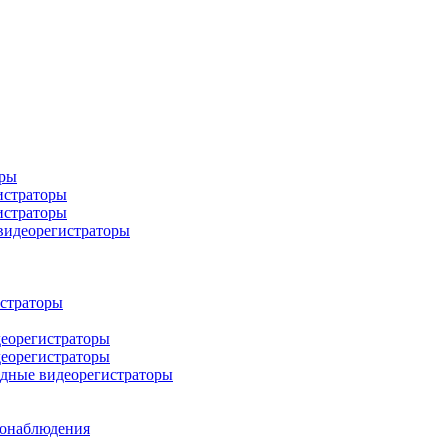
оры
истраторы
истраторы
 видеорегистраторы
истраторы
деорегистраторы
деорегистраторы
идные видеорегистраторы
еонаблюдения