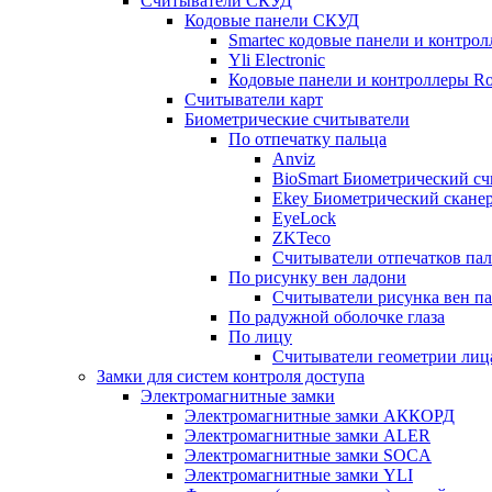
Считыватели СКУД
Кодовые панели СКУД
Smartec кодовые панели и контро
Yli Electronic
Кодовые панели и контроллеры Ros
Считыватели карт
Биометрические считыватели
По отпечатку пальца
Anviz
BioSmart Биометрический сч
Ekey Биометрический сканер
EyeLock
ZKTeco
Считыватели отпечатков пал
По рисунку вен ладони
Считыватели рисунка вен па
По радужной оболочке глаза
По лицу
Считыватели геометрии лица
Замки для систем контроля доступа
Электромагнитные замки
Электромагнитные замки АККОРД
Электромагнитные замки ALER
Электромагнитные замки SOCA
Электромагнитные замки YLI