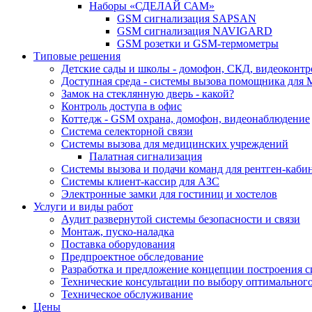
Наборы «СДЕЛАЙ САМ»
GSM сигнализация SAPSAN
GSM сигнализация NAVIGARD
GSM розетки и GSM-термометры
Типовые решения
Детские сады и школы - домофон, СКД, видеоконтр
Доступная среда - системы вызова помощника для
Замок на стеклянную дверь - какой?
Контроль доступа в офис
Коттедж - GSM охрана, домофон, видеонаблюдение
Система селекторной связи
Системы вызова для медицинских учреждений
Палатная сигнализация
Системы вызова и подачи команд для рентген-каб
Системы клиент-кассир для АЗС
Электронные замки для гостиниц и хостелов
Услуги и виды работ
Аудит развернутой системы безопасности и связи
Монтаж, пуско-наладка
Поставка оборудования
Предпроектное обследование
Разработка и предложение концепции построения 
Технические консультации по выбору оптимальног
Техническое обслуживание
Цены