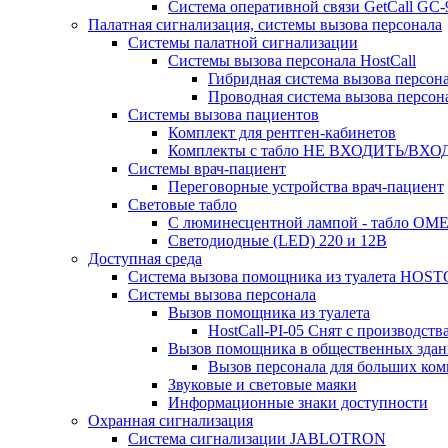
Система оперативной связи GetCall GC
Палатная сигнализация, системы вызова персонала
Системы палатной сигнализации
Системы вызова персонала HostCall
Гибридная система вызова персон
Проводная система вызова персон
Системы вызова пациентов
Комплект для рентген-кабинетов
Комплекты с табло НЕ ВХОДИТЬ/ВХ
Системы врач-пациент
Переговорные устройства врач-пациент
Световые табло
С люминесцентной лампой - табло ОМЕ
Светодиодные (LED) 220 и 12В
Доступная среда
Система вызова помощника из туалета HO
Системы вызова персонала
Вызов помощника из туалета
HostCall-PI-05 Снят с производства
Вызов помощника в общественных здан
Вызов персонала для больших ком
Звуковые и световые маяки
Информационные знаки доступности
Охранная сигнализация
Система сигнализации JABLOTRON