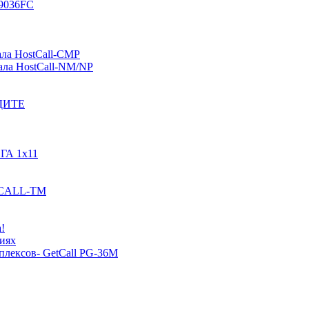
-9036FC
ала HostCall-CMP
ала HostCall-NM/NP
ОДИТЕ
ГА 1х11
STCALL-TM
!
иях
плексов- GetCall PG-36M