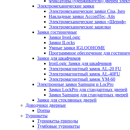
Фиксаторы (удерживатели) дверей элек
Электромеханические замки
Электромеханические замки Cisa, Iseo
Накладные замки AccordTec, Atis
Электромеханические замки «Шериф»
Электромеханические защелки
Замки гостиничные
Замки IronLogic
Замки ILocks
Умные замки IGLOOHOME
Программное обеспечение для гостини
Замки для шкафчиков
IronLogic Замки для шкафчиков
Электромагнитный замок AL-20 FU
Электромагнитный замок AL-40FU
Электромагнитный замок YM-60
Электронные замки Samsung и LocPro
Замки LockPro для стандартных дверей
Замки Samsung для стандартных дверей
Замки для стеклянных дверей
Доводчики дверные
Dorma
Турникеты
Турникеты-триподы
Тумбовые турникеты