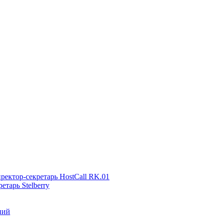
ректор-секретарь HostCall RK.01
тарь Stelberry
ний