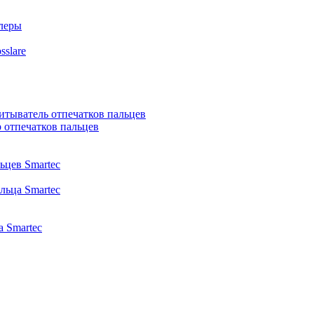
ллеры
slare
итыватель отпечатков пальцев
 отпечатков пальцев
ьцев Smartec
льца Smartec
 Smartec