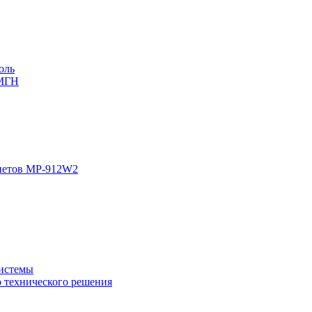
оль
 МГН
инетов MP-912W2
системы
о технического решения