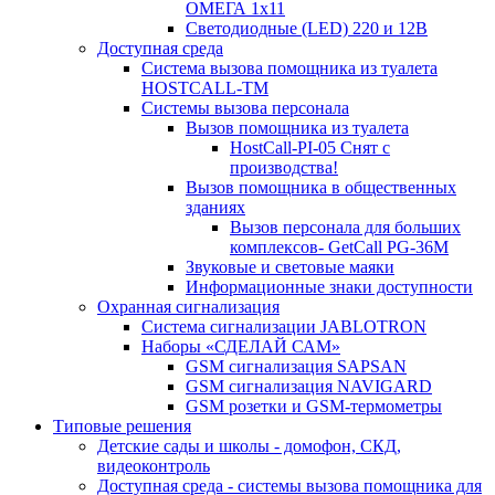
ОМЕГА 1х11
Светодиодные (LED) 220 и 12В
Доступная среда
Система вызова помощника из туалета
HOSTCALL-TM
Системы вызова персонала
Вызов помощника из туалета
HostCall-PI-05 Снят с
производства!
Вызов помощника в общественных
зданиях
Вызов персонала для больших
комплексов- GetCall PG-36M
Звуковые и световые маяки
Информационные знаки доступности
Охранная сигнализация
Система сигнализации JABLOTRON
Наборы «СДЕЛАЙ САМ»
GSM сигнализация SAPSAN
GSM сигнализация NAVIGARD
GSM розетки и GSM-термометры
Типовые решения
Детские сады и школы - домофон, СКД,
видеоконтроль
Доступная среда - системы вызова помощника для