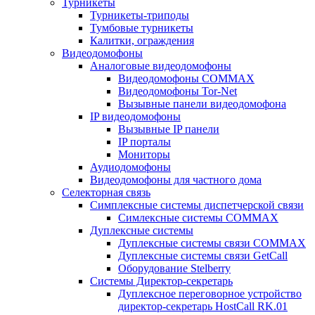
Турникеты
Турникеты-триподы
Тумбовые турникеты
Калитки, ограждения
Видеодомофоны
Аналоговые видеодомофоны
Видеодомофоны COMMAX
Видеодомофоны Tor-Net
Вызывные панели видеодомофона
IP видеодомофоны
Вызывные IP панели
IP порталы
Мониторы
Аудиодомофоны
Видеодомофоны для частного дома
Селекторная связь
Симплексные системы диспетчерской связи
Симлексные системы COMMAX
Дуплексные системы
Дуплексные системы связи COMMAX
Дуплексные системы связи GetCall
Оборудование Stelberry
Системы Директор-секретарь
Дуплексное переговорное устройство
директор-секретарь HostCall RK.01