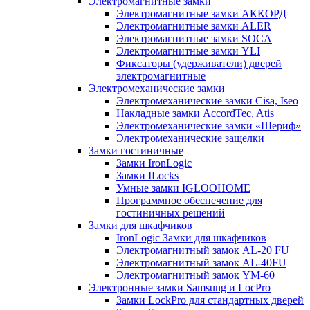
Электромагнитные замки
Электромагнитные замки АККОРД
Электромагнитные замки ALER
Электромагнитные замки SOCA
Электромагнитные замки YLI
Фиксаторы (удерживатели) дверей
электромагнитные
Электромеханические замки
Электромеханические замки Cisa, Iseo
Накладные замки AccordTec, Atis
Электромеханические замки «Шериф»
Электромеханические защелки
Замки гостиничные
Замки IronLogic
Замки ILocks
Умные замки IGLOOHOME
Программное обеспечение для
гостиничных решений
Замки для шкафчиков
IronLogic Замки для шкафчиков
Электромагнитный замок AL-20 FU
Электромагнитный замок AL-40FU
Электромагнитный замок YM-60
Электронные замки Samsung и LocPro
Замки LockPro для стандартных дверей