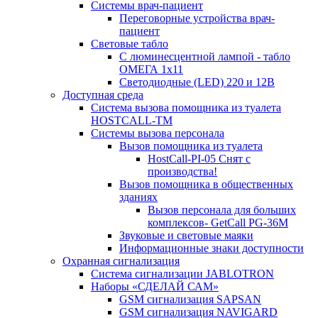
Системы врач-пациент
Переговорные устройства врач-
пациент
Световые табло
С люминесцентной лампой - табло
ОМЕГА 1х11
Светодиодные (LED) 220 и 12В
Доступная среда
Система вызова помощника из туалета
HOSTCALL-TM
Системы вызова персонала
Вызов помощника из туалета
HostCall-PI-05 Снят с
производства!
Вызов помощника в общественных
зданиях
Вызов персонала для больших
комплексов- GetCall PG-36M
Звуковые и световые маяки
Информационные знаки доступности
Охранная сигнализация
Система сигнализации JABLOTRON
Наборы «СДЕЛАЙ САМ»
GSM сигнализация SAPSAN
GSM сигнализация NAVIGARD