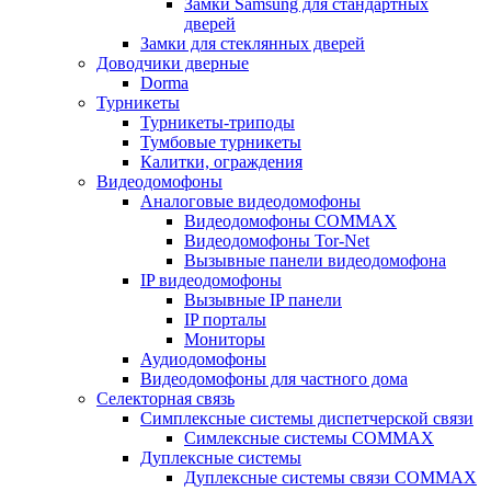
Замки Samsung для стандартных
дверей
Замки для стеклянных дверей
Доводчики дверные
Dorma
Турникеты
Турникеты-триподы
Тумбовые турникеты
Калитки, ограждения
Видеодомофоны
Аналоговые видеодомофоны
Видеодомофоны COMMAX
Видеодомофоны Tor-Net
Вызывные панели видеодомофона
IP видеодомофоны
Вызывные IP панели
IP порталы
Мониторы
Аудиодомофоны
Видеодомофоны для частного дома
Селекторная связь
Симплексные системы диспетчерской связи
Симлексные системы COMMAX
Дуплексные системы
Дуплексные системы связи COMMAX