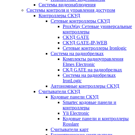
Системы видеонаблюдения
Системы контроля и управления доступом
Контроллеры СКУД
Сетевые контроллеры СКУД
ProxWay Сетевые универсальные
контроллеры
СКУД GATE
СКУД GATE-IP-WEB
Сетевые контроллеры Ironlogic
Система на радиобрелках
Комплекты радиоуправления
Elmes Electronic
СКД GATE на радиобрелках
Система на радиобрелках
IronLogic
Автономные контроллеры СКУД
Считыватели СКУД
Кодовые панели СКУД
Smartec кодовые панели и
контроллеры
Yli Electronic
Кодовые панели и контроллеры
Rosslare
Считыватели карт
Биометрические считыватели