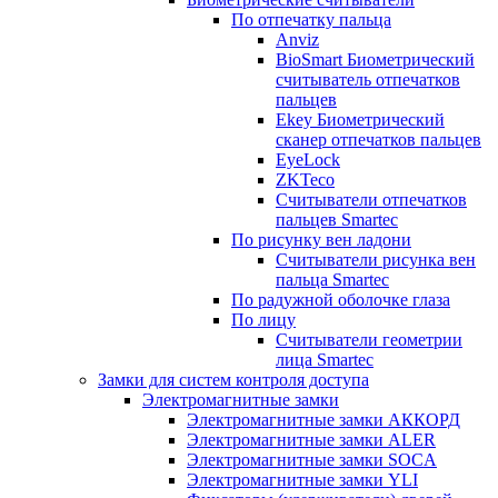
По отпечатку пальца
Anviz
BioSmart Биометрический
считыватель отпечатков
пальцев
Ekey Биометрический
сканер отпечатков пальцев
EyeLock
ZKTeco
Считыватели отпечатков
пальцев Smartec
По рисунку вен ладони
Считыватели рисунка вен
пальца Smartec
По радужной оболочке глаза
По лицу
Считыватели геометрии
лица Smartec
Замки для систем контроля доступа
Электромагнитные замки
Электромагнитные замки АККОРД
Электромагнитные замки ALER
Электромагнитные замки SOCA
Электромагнитные замки YLI