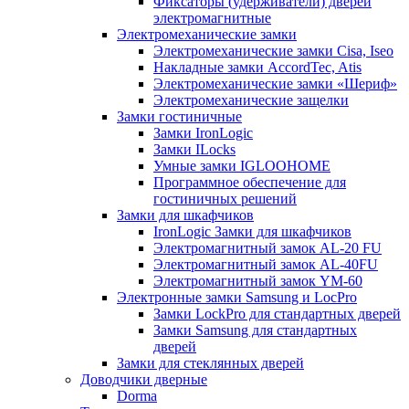
Фиксаторы (удерживатели) дверей
электромагнитные
Электромеханические замки
Электромеханические замки Cisa, Iseo
Накладные замки AccordTec, Atis
Электромеханические замки «Шериф»
Электромеханические защелки
Замки гостиничные
Замки IronLogic
Замки ILocks
Умные замки IGLOOHOME
Программное обеспечение для
гостиничных решений
Замки для шкафчиков
IronLogic Замки для шкафчиков
Электромагнитный замок AL-20 FU
Электромагнитный замок AL-40FU
Электромагнитный замок YM-60
Электронные замки Samsung и LocPro
Замки LockPro для стандартных дверей
Замки Samsung для стандартных
дверей
Замки для стеклянных дверей
Доводчики дверные
Dorma