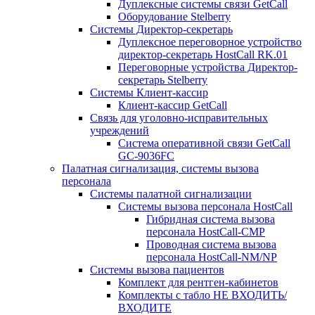
Дуплексные системы связи GetCall
Оборудование Stelberry
Системы Директор-секретарь
Дуплексное переговорное устройство
директор-секретарь HostCall RK.01
Переговорные устройства Директор-
секретарь Stelberry
Системы Клиент-кассир
Клиент-кассир GetCall
Связь для уголовно-исправительных
учреждений
Система оперативной связи GetCall
GC-9036FC
Палатная сигнализация, системы вызова
персонала
Системы палатной сигнализации
Системы вызова персонала HostCall
Гибридная система вызова
персонала HostCall-CMP
Проводная система вызова
персонала HostCall-NM/NP
Системы вызова пациентов
Комплект для рентген-кабинетов
Комплекты с табло НЕ ВХОДИТЬ/
ВХОДИТЕ