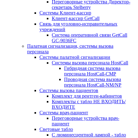
Переговорные устройства Директор-
секретарь Stelberry
Системы Клиент-кассир
Клиент-кассир GetCall
Связь для уголовно-исправительных
учреждений
Система оперативной связи GetCall
GC-9036FC
Палатная сигнализация, системы вызова
персонала
Системы палатной сигнализации
Системы вызова персонала HostCall
Гибридная система вызова
персонала HostCall-CMP
Проводная система вызова
персонала HostCall-NM/NP
Системы вызова пациентов
Комплект для рентген-кабинетов
Комплекты с табло НЕ ВХОДИТЬ/
ВХОДИТЕ
Системы врач-пациент
Переговорные устройства врач-
пациент
Световые табло
С люминесцентной лампой - табло