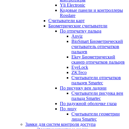
Yli Electronic
Кодовые панели и контроллеры
Rosslare
Считыватели карт
Биометрические считыватели
По отпечатку пальца
Anviz
BioSmart Биометрический
считыватель отпечатков
пальцев
Ekey Биометрический
сканер отпечатков пальцев
EyeLock
ZKTeco
Считыватели отпечатков
пальцев Smartec
По рисунку вен ладони
Считыватели рисунка вен
пальца Smartec
По радужной оболочке глаза
По лицу
Считыватели геометрии
лица Smartec
Замки для систем контроля доступа