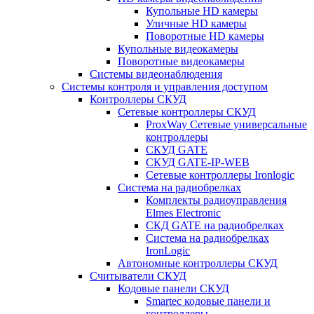
Купольные HD камеры
Уличные HD камеры
Поворотные HD камеры
Купольные видеокамеры
Поворотные видеокамеры
Системы видеонаблюдения
Системы контроля и управления доступом
Контроллеры СКУД
Сетевые контроллеры СКУД
ProxWay Сетевые универсальные
контроллеры
СКУД GATE
СКУД GATE-IP-WEB
Сетевые контроллеры Ironlogic
Система на радиобрелках
Комплекты радиоуправления
Elmes Electronic
СКД GATE на радиобрелках
Система на радиобрелках
IronLogic
Автономные контроллеры СКУД
Считыватели СКУД
Кодовые панели СКУД
Smartec кодовые панели и
контроллеры