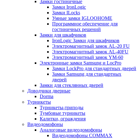
Замки гостиничные
Замки IronLogic
Замки ILocks
Умные замки IGLOOHOME
Программное обеспечение для
гостиничных решений
Замки для шкафчиков
IronLogic Замки для шкафчиков
Электромагнитный замок AL-20 FU
Электромагнитный замок AL-40FU
Электромагнитный замок YM-60
Электронные замки Samsung и LocPro
Замки LockPro для стандартных дверей
Замки Samsung для стандартных
дверей
Замки для стеклянных дверей
Доводчики дверные
Dorma
Турникеты
Турникеты-триподы
Тумбовые турникеты
Калитки, ограждения
Видеодомофоны
Аналоговые видеодомофоны
Видеодомофоны COMMAX