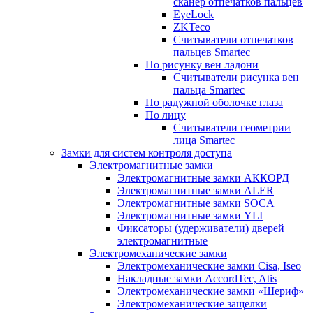
сканер отпечатков пальцев
EyeLock
ZKTeco
Считыватели отпечатков
пальцев Smartec
По рисунку вен ладони
Считыватели рисунка вен
пальца Smartec
По радужной оболочке глаза
По лицу
Считыватели геометрии
лица Smartec
Замки для систем контроля доступа
Электромагнитные замки
Электромагнитные замки АККОРД
Электромагнитные замки ALER
Электромагнитные замки SOCA
Электромагнитные замки YLI
Фиксаторы (удерживатели) дверей
электромагнитные
Электромеханические замки
Электромеханические замки Cisa, Iseo
Накладные замки AccordTec, Atis
Электромеханические замки «Шериф»
Электромеханические защелки