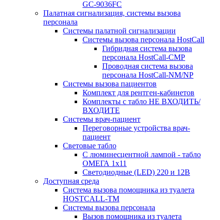
GC-9036FC
Палатная сигнализация, системы вызова
персонала
Системы палатной сигнализации
Системы вызова персонала HostCall
Гибридная система вызова
персонала HostCall-CMP
Проводная система вызова
персонала HostCall-NM/NP
Системы вызова пациентов
Комплект для рентген-кабинетов
Комплекты с табло НЕ ВХОДИТЬ/
ВХОДИТЕ
Системы врач-пациент
Переговорные устройства врач-
пациент
Световые табло
С люминесцентной лампой - табло
ОМЕГА 1х11
Светодиодные (LED) 220 и 12В
Доступная среда
Система вызова помощника из туалета
HOSTCALL-TM
Системы вызова персонала
Вызов помощника из туалета