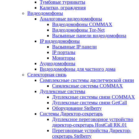
Тумбовые турникеты
Калитки, ограждения
Видеодомофоны
Аналоговые видеодомофоны
Видеодомофоны COMMAX
Видеодомофоны Tor-Net
Вызывные панели видеодомофона
IP видеодомофоны
Вызывные IP панели
IP порталы
Мониторы
Аудиодомофоны
Видеодомофоны для частного дома
Селекторная связь
Симплексные системы диспетчерской связи
Симлексные системы COMMAX
Дуплексные системы
Дуплексные системы связи COMMAX
Дуплексные системы связи GetCall
Оборудование Stelberry
Системы Директор-секретарь
Дуплексное переговорное устройство
директор-секретарь HostCall RK.01
Переговорные устройства Директор-
секретарь Stelberry