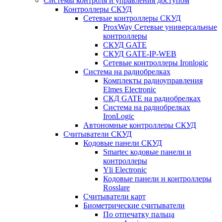
Системы контроля и управления доступом
Контроллеры СКУД
Сетевые контроллеры СКУД
ProxWay Сетевые универсальные
контроллеры
СКУД GATE
СКУД GATE-IP-WEB
Сетевые контроллеры Ironlogic
Система на радиобрелках
Комплекты радиоуправления
Elmes Electronic
СКД GATE на радиобрелках
Система на радиобрелках
IronLogic
Автономные контроллеры СКУД
Считыватели СКУД
Кодовые панели СКУД
Smartec кодовые панели и
контроллеры
Yli Electronic
Кодовые панели и контроллеры
Rosslare
Считыватели карт
Биометрические считыватели
По отпечатку пальца