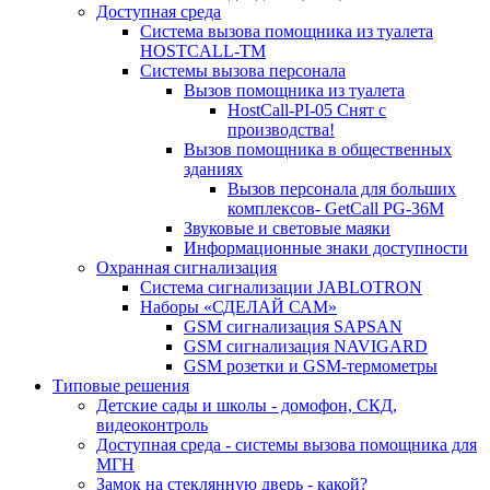
Доступная среда
Система вызова помощника из туалета
HOSTCALL-TM
Системы вызова персонала
Вызов помощника из туалета
HostCall-PI-05 Снят с
производства!
Вызов помощника в общественных
зданиях
Вызов персонала для больших
комплексов- GetCall PG-36M
Звуковые и световые маяки
Информационные знаки доступности
Охранная сигнализация
Система сигнализации JABLOTRON
Наборы «СДЕЛАЙ САМ»
GSM сигнализация SAPSAN
GSM сигнализация NAVIGARD
GSM розетки и GSM-термометры
Типовые решения
Детские сады и школы - домофон, СКД,
видеоконтроль
Доступная среда - системы вызова помощника для
МГН
Замок на стеклянную дверь - какой?