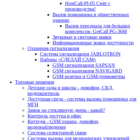
HostCall-PI-05 Снят с
производства!
Вызов помощника в общественных
зданиях
Вызов персонала для больших
комплексов- GetCall PG-36M
Звуковые и световые маяки
Информационные знаки доступности
Охранная сигнализация
Система сигнализации JABLOTRON
Наборы «СДЕЛАЙ САМ»
GSM сигнализация SAPSAN
GSM сигнализация NAVIGARD
GSM розетки и GSM-термометры
Типовые решения
Детские сады и школы - домофон, СКД,
видеоконтроль
Доступная среда - системы вызова помощника для
МГН
Замок на стеклянную дверь - какой?
Контроль доступа в офис
Коттедж - GSM охрана, домофон,
видеонаблюдение
Система селекторной связи
Системы вызова для медицинских учреждений