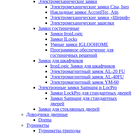
Электромеханические замки
Электромеханические замки Cisa, Iseo
Накладные замки AccordTec, Atis
Электромеханические замки «Шериф»
Электромеханические защелки
Замки гостиничные
Замки IronLogic
Замки ILocks
Умные замки IGLOOHOME
Программное обеспечение для
гостиничных решений
Замки для шкафчиков
IronLogic Замки для шкафчиков
Электромагнитный замок AL-20 FU
Электромагнитный замок AL-40FU
Электромагнитный замок YM-60
Электронные замки Samsung и LocPro
Замки LockPro для стандартных дверей
Замки Samsung для стандартных
дверей
Замки для стеклянных дверей
Доводчики дверные
Dorma
Турникеты
Турникеты-триподы