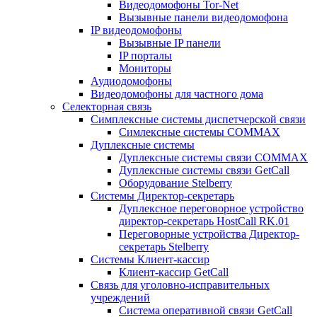
Видеодомофоны Tor-Net
Вызывные панели видеодомофона
IP видеодомофоны
Вызывные IP панели
IP порталы
Мониторы
Аудиодомофоны
Видеодомофоны для частного дома
Селекторная связь
Симплексные системы диспетчерской связи
Симлексные системы COMMAX
Дуплексные системы
Дуплексные системы связи COMMAX
Дуплексные системы связи GetCall
Оборудование Stelberry
Системы Директор-секретарь
Дуплексное переговорное устройство
директор-секретарь HostCall RK.01
Переговорные устройства Директор-
секретарь Stelberry
Системы Клиент-кассир
Клиент-кассир GetCall
Связь для уголовно-исправительных
учреждений
Система оперативной связи GetCall