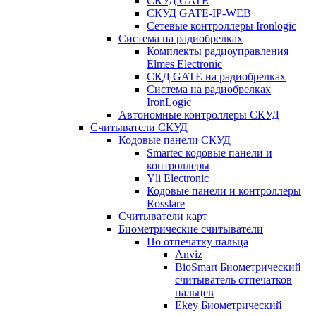
СКУД GATE
СКУД GATE-IP-WEB
Сетевые контроллеры Ironlogic
Система на радиобрелках
Комплекты радиоуправления
Elmes Electronic
СКД GATE на радиобрелках
Система на радиобрелках
IronLogic
Автономные контроллеры СКУД
Считыватели СКУД
Кодовые панели СКУД
Smartec кодовые панели и
контроллеры
Yli Electronic
Кодовые панели и контроллеры
Rosslare
Считыватели карт
Биометрические считыватели
По отпечатку пальца
Anviz
BioSmart Биометрический
считыватель отпечатков
пальцев
Ekey Биометрический