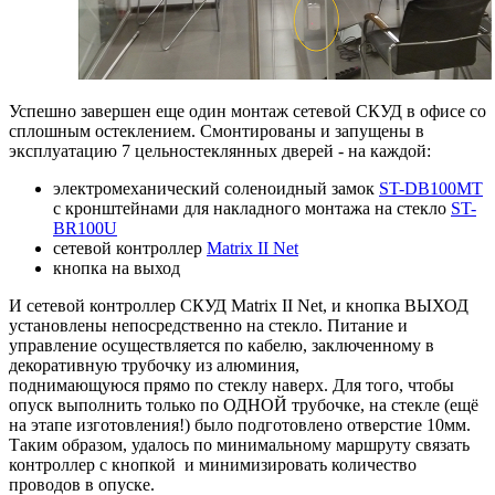
Успешно завершен еще один монтаж сетевой СКУД в офисе со
сплошным остеклением. Смонтированы и запущены в
эксплуатацию 7 цельностеклянных дверей - на каждой:
электромеханический соленоидный замок
ST-DB100MT
с кронштейнами для накладного монтажа на стекло
ST-
BR100U
сетевой контроллер
Matrix II Net
кнопка на выход
И сетевой контроллер СКУД Matrix II Net, и кнопка ВЫХОД
установлены непосредственно на стекло. Питание и
управление осуществляется по кабелю, заключенному в
декоративную трубочку из алюминия,
поднимающуюся прямо по стеклу наверх. Для того, чтобы
опуск выполнить только по ОДНОЙ трубочке, на стекле (ещё
на этапе изготовления!) было подготовлено отверстие 10мм.
Таким образом, удалось по минимальному маршруту связать
контроллер с кнопкой и минимизировать количество
проводов в опуске.