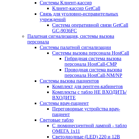
Системы Клиент-кассир
Клиент-кассир GetCall
Связь для уголовно-исправительных
учреждений
Система оперативной связи GetCall
GC-9036FC
Палатная сигнализация, системы вызова
персонала
Системы палатной сигнализации
Системы вызова персонала HostCall
Гибридная система вызова
персонала HostCall-CMP
Проводная система вызова
персонала HostCall-NM/NP
Системы вызова пациентов
Комплект для рентген-кабинетов
Комплекты с табло НЕ ВХОДИТЬ/
ВХОДИТЕ
Системы врач-пациент
Переговорные устройства врач-
пациент
Световые табло
С люминесцентной лампой - табло
ОМЕГА 1х11
Светодиодные (LED) 220 и 12В