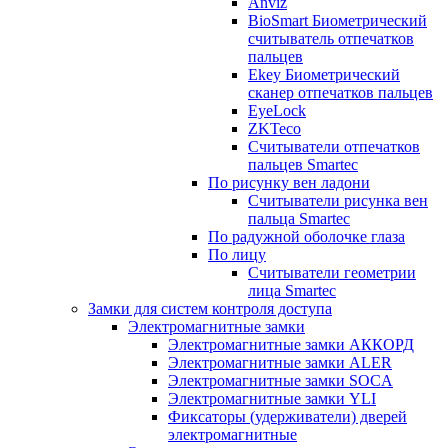
Anviz
BioSmart Биометрический
считыватель отпечатков
пальцев
Ekey Биометрический
сканер отпечатков пальцев
EyeLock
ZKTeco
Считыватели отпечатков
пальцев Smartec
По рисунку вен ладони
Считыватели рисунка вен
пальца Smartec
По радужной оболочке глаза
По лицу
Считыватели геометрии
лица Smartec
Замки для систем контроля доступа
Электромагнитные замки
Электромагнитные замки АККОРД
Электромагнитные замки ALER
Электромагнитные замки SOCA
Электромагнитные замки YLI
Фиксаторы (удерживатели) дверей
электромагнитные