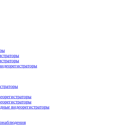
оры
истраторы
истраторы
 видеорегистраторы
истраторы
деорегистраторы
деорегистраторы
идные видеорегистраторы
еонаблюдения