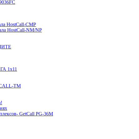
-9036FC
ала HostCall-CMP
ала HostCall-NM/NP
ОДИТЕ
ГА 1х11
STCALL-TM
!
иях
плексов- GetCall PG-36M