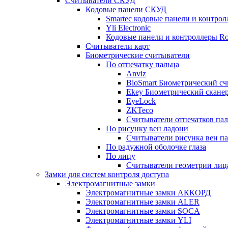
Считыватели СКУД
Кодовые панели СКУД
Smartec кодовые панели и контро
Yli Electronic
Кодовые панели и контроллеры Ros
Считыватели карт
Биометрические считыватели
По отпечатку пальца
Anviz
BioSmart Биометрический сч
Ekey Биометрический сканер
EyeLock
ZKTeco
Считыватели отпечатков пал
По рисунку вен ладони
Считыватели рисунка вен па
По радужной оболочке глаза
По лицу
Считыватели геометрии лица
Замки для систем контроля доступа
Электромагнитные замки
Электромагнитные замки АККОРД
Электромагнитные замки ALER
Электромагнитные замки SOCA
Электромагнитные замки YLI