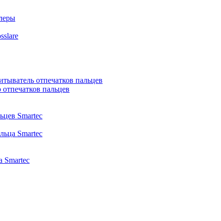
ллеры
slare
итыватель отпечатков пальцев
 отпечатков пальцев
ьцев Smartec
льца Smartec
 Smartec