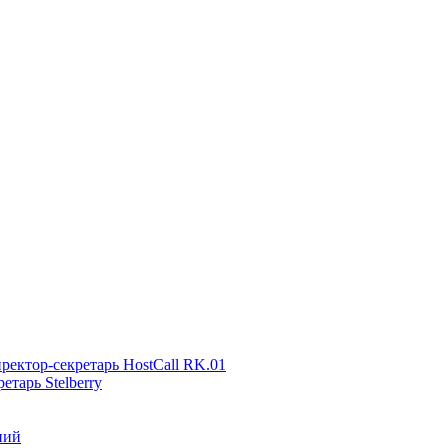
ректор-секретарь HostCall RK.01
тарь Stelberry
ний