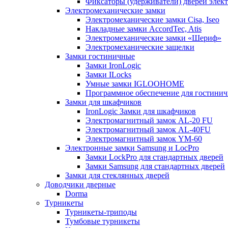
Фиксаторы (удерживатели) дверей элек
Электромеханические замки
Электромеханические замки Cisa, Iseo
Накладные замки AccordTec, Atis
Электромеханические замки «Шериф»
Электромеханические защелки
Замки гостиничные
Замки IronLogic
Замки ILocks
Умные замки IGLOOHOME
Программное обеспечение для гостини
Замки для шкафчиков
IronLogic Замки для шкафчиков
Электромагнитный замок AL-20 FU
Электромагнитный замок AL-40FU
Электромагнитный замок YM-60
Электронные замки Samsung и LocPro
Замки LockPro для стандартных дверей
Замки Samsung для стандартных дверей
Замки для стеклянных дверей
Доводчики дверные
Dorma
Турникеты
Турникеты-триподы
Тумбовые турникеты