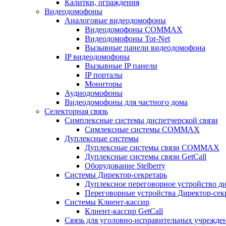
Калитки, ограждения
Видеодомофоны
Аналоговые видеодомофоны
Видеодомофоны COMMAX
Видеодомофоны Tor-Net
Вызывные панели видеодомофона
IP видеодомофоны
Вызывные IP панели
IP порталы
Мониторы
Аудиодомофоны
Видеодомофоны для частного дома
Селекторная связь
Симплексные системы диспетчерской связи
Симлексные системы COMMAX
Дуплексные системы
Дуплексные системы связи COMMAX
Дуплексные системы связи GetCall
Оборудование Stelberry
Системы Директор-секретарь
Дуплексное переговорное устройство ди
Переговорные устройства Директор-секре
Системы Клиент-кассир
Клиент-кассир GetCall
Связь для уголовно-исправительных учрежде