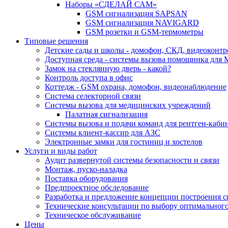
Наборы «СДЕЛАЙ САМ»
GSM сигнализация SAPSAN
GSM сигнализация NAVIGARD
GSM розетки и GSM-термометры
Типовые решения
Детские сады и школы - домофон, СКД, видеоконтр
Доступная среда - системы вызова помощника для
Замок на стеклянную дверь - какой?
Контроль доступа в офис
Коттедж - GSM охрана, домофон, видеонаблюдение
Система селекторной связи
Системы вызова для медицинских учреждений
Палатная сигнализация
Системы вызова и подачи команд для рентген-каб
Системы клиент-кассир для АЗС
Электронные замки для гостиниц и хостелов
Услуги и виды работ
Аудит развернутой системы безопасности и связи
Монтаж, пуско-наладка
Поставка оборудования
Предпроектное обследование
Разработка и предложение концепции построения 
Технические консультации по выбору оптимальног
Техническое обслуживание
Цены