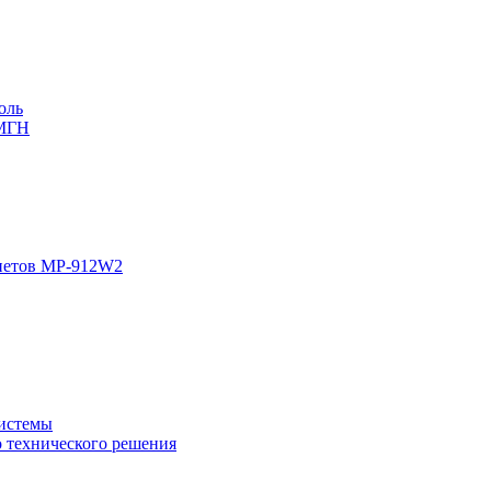
оль
 МГН
инетов MP-912W2
системы
о технического решения