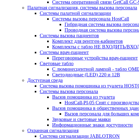
Система оперативной связи GetCall GC
Палатная сигнализация, системы вызова персонала
Системы палатной сигнализации
Системы вызова персонала HostCall
Гибридная система вызова персон
Проводная система вызова персон
Системы вызова пациентов
Комплект для рентген-кабинетов
Комплекты с табло НЕ ВХОДИТЬ/ВХ
Системы врач-пациент
Переговорные устройства врач-пациент
Световые табло
С люминесцентной лампой - табло ОМЕ
Светодиодные (LED) 220 и 12В
Доступная среда
Система вызова помощника из туалета HO
Системы вызова персонала
Вызов помощника из туалета
HostCall-PI-05 Снят с производства
Вызов помощника в общественных здан
Вызов персонала для больших ком
Звуковые и световые маяки
Информационные знаки доступности
Охранная сигнализация
Система сигнализации JABLOTRON