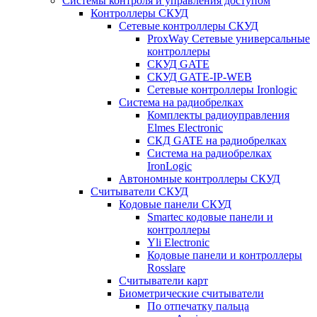
Системы контроля и управления доступом
Контроллеры СКУД
Сетевые контроллеры СКУД
ProxWay Сетевые универсальные
контроллеры
СКУД GATE
СКУД GATE-IP-WEB
Сетевые контроллеры Ironlogic
Система на радиобрелках
Комплекты радиоуправления
Elmes Electronic
СКД GATE на радиобрелках
Система на радиобрелках
IronLogic
Автономные контроллеры СКУД
Считыватели СКУД
Кодовые панели СКУД
Smartec кодовые панели и
контроллеры
Yli Electronic
Кодовые панели и контроллеры
Rosslare
Считыватели карт
Биометрические считыватели
По отпечатку пальца