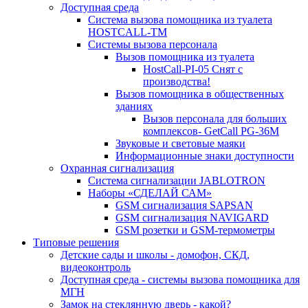
Доступная среда
Система вызова помощника из туалета
HOSTCALL-TM
Системы вызова персонала
Вызов помощника из туалета
HostCall-PI-05 Снят с
производства!
Вызов помощника в общественных
зданиях
Вызов персонала для больших
комплексов- GetCall PG-36M
Звуковые и световые маяки
Информационные знаки доступности
Охранная сигнализация
Система сигнализации JABLOTRON
Наборы «СДЕЛАЙ САМ»
GSM сигнализация SAPSAN
GSM сигнализация NAVIGARD
GSM розетки и GSM-термометры
Типовые решения
Детские сады и школы - домофон, СКД,
видеоконтроль
Доступная среда - системы вызова помощника для
МГН
Замок на стеклянную дверь - какой?