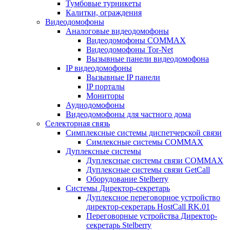
Тумбовые турникеты
Калитки, ограждения
Видеодомофоны
Аналоговые видеодомофоны
Видеодомофоны COMMAX
Видеодомофоны Tor-Net
Вызывные панели видеодомофона
IP видеодомофоны
Вызывные IP панели
IP порталы
Мониторы
Аудиодомофоны
Видеодомофоны для частного дома
Селекторная связь
Симплексные системы диспетчерской связи
Симлексные системы COMMAX
Дуплексные системы
Дуплексные системы связи COMMAX
Дуплексные системы связи GetCall
Оборудование Stelberry
Системы Директор-секретарь
Дуплексное переговорное устройство
директор-секретарь HostCall RK.01
Переговорные устройства Директор-
секретарь Stelberry