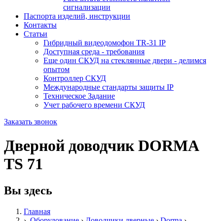
сигнализации
Паспорта изделий, инструкции
Контакты
Статьи
Гибридный видеодомофон TR-31 IP
Доступная среда - требования
Еще один СКУД на стеклянные двери - делимся
опытом
Контроллер СКУД
Международные стандарты защиты IP
Техническое Задание
Учет рабочего времени СКУД
Заказать звонок
Дверной доводчик DORMA
TS 71
Вы здесь
Главная
›
Оборудование
›
Доводчики дверные
›
Dorma
›