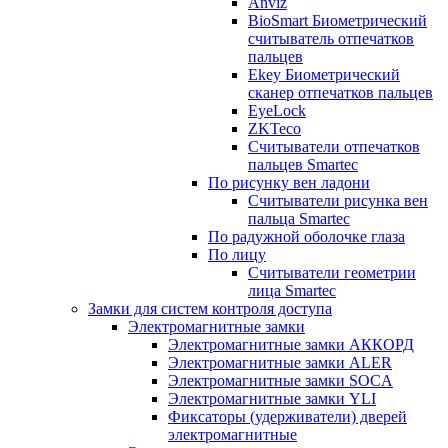
Anviz
BioSmart Биометрический
считыватель отпечатков
пальцев
Ekey Биометрический
сканер отпечатков пальцев
EyeLock
ZKTeco
Считыватели отпечатков
пальцев Smartec
По рисунку вен ладони
Считыватели рисунка вен
пальца Smartec
По радужной оболочке глаза
По лицу
Считыватели геометрии
лица Smartec
Замки для систем контроля доступа
Электромагнитные замки
Электромагнитные замки АККОРД
Электромагнитные замки ALER
Электромагнитные замки SOCA
Электромагнитные замки YLI
Фиксаторы (удерживатели) дверей
электромагнитные