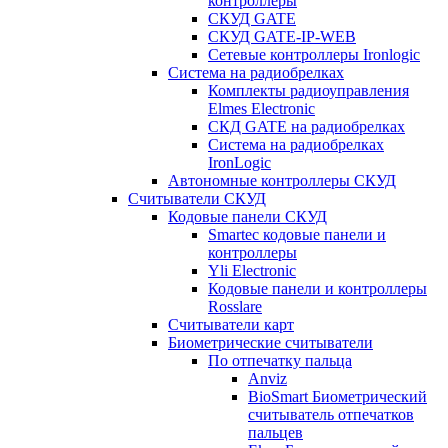
контроллеры
СКУД GATE
СКУД GATE-IP-WEB
Сетевые контроллеры Ironlogic
Система на радиобрелках
Комплекты радиоуправления
Elmes Electronic
СКД GATE на радиобрелках
Система на радиобрелках
IronLogic
Автономные контроллеры СКУД
Считыватели СКУД
Кодовые панели СКУД
Smartec кодовые панели и
контроллеры
Yli Electronic
Кодовые панели и контроллеры
Rosslare
Считыватели карт
Биометрические считыватели
По отпечатку пальца
Anviz
BioSmart Биометрический
считыватель отпечатков
пальцев