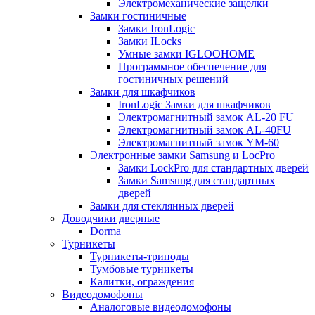
Электромеханические защелки
Замки гостиничные
Замки IronLogic
Замки ILocks
Умные замки IGLOOHOME
Программное обеспечение для
гостиничных решений
Замки для шкафчиков
IronLogic Замки для шкафчиков
Электромагнитный замок AL-20 FU
Электромагнитный замок AL-40FU
Электромагнитный замок YM-60
Электронные замки Samsung и LocPro
Замки LockPro для стандартных дверей
Замки Samsung для стандартных
дверей
Замки для стеклянных дверей
Доводчики дверные
Dorma
Турникеты
Турникеты-триподы
Тумбовые турникеты
Калитки, ограждения
Видеодомофоны
Аналоговые видеодомофоны