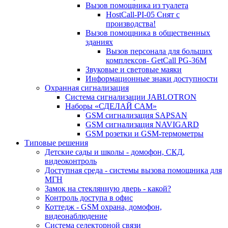
Вызов помощника из туалета
HostCall-PI-05 Снят с
производства!
Вызов помощника в общественных
зданиях
Вызов персонала для больших
комплексов- GetCall PG-36M
Звуковые и световые маяки
Информационные знаки доступности
Охранная сигнализация
Система сигнализации JABLOTRON
Наборы «СДЕЛАЙ САМ»
GSM сигнализация SAPSAN
GSM сигнализация NAVIGARD
GSM розетки и GSM-термометры
Типовые решения
Детские сады и школы - домофон, СКД,
видеоконтроль
Доступная среда - системы вызова помощника для
МГН
Замок на стеклянную дверь - какой?
Контроль доступа в офис
Коттедж - GSM охрана, домофон,
видеонаблюдение
Система селекторной связи