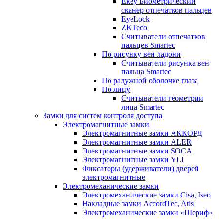
Ekey Биометрический
сканер отпечатков пальцев
EyeLock
ZKTeco
Считыватели отпечатков
пальцев Smartec
По рисунку вен ладони
Считыватели рисунка вен
пальца Smartec
По радужной оболочке глаза
По лицу
Считыватели геометрии
лица Smartec
Замки для систем контроля доступа
Электромагнитные замки
Электромагнитные замки АККОРД
Электромагнитные замки ALER
Электромагнитные замки SOCA
Электромагнитные замки YLI
Фиксаторы (удерживатели) дверей
электромагнитные
Электромеханические замки
Электромеханические замки Cisa, Iseo
Накладные замки AccordTec, Atis
Электромеханические замки «Шериф»