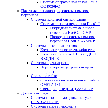
Система оперативной связи GetCall
GC-9036FC
Палатная сигнализация, системы вызова
персонала
Системы палатной сигнализации
Системы вызова персонала HostCall
Гибридная система вызова
персонала HostCall-CMP
Проводная система вызова
персонала HostCall-NM/NP
Системы вызова пациентов
Комплект для рентген-кабинетов
Комплекты с табло НЕ ВХОДИТЬ/
ВХОДИТЕ
Системы врач-пациент
Переговорные устройства врач-
пациент
Световые табло
С люминесцентной лампой - табло
ОМЕГА 1х11
Светодиодные (LED) 220 и 12В
Доступная среда
Система вызова помощника из туалета
HOSTCALL-TM
Системы вызова персонала