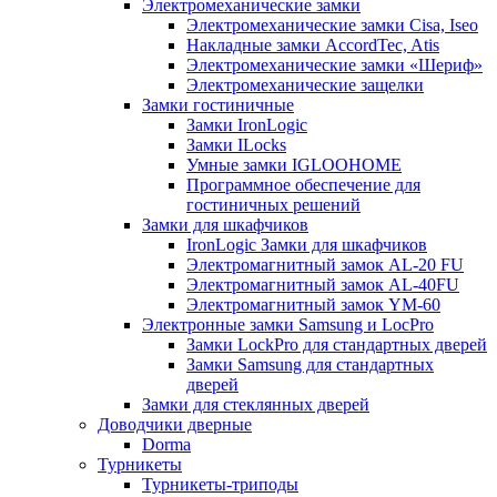
Электромеханические замки
Электромеханические замки Cisa, Iseo
Накладные замки AccordTec, Atis
Электромеханические замки «Шериф»
Электромеханические защелки
Замки гостиничные
Замки IronLogic
Замки ILocks
Умные замки IGLOOHOME
Программное обеспечение для
гостиничных решений
Замки для шкафчиков
IronLogic Замки для шкафчиков
Электромагнитный замок AL-20 FU
Электромагнитный замок AL-40FU
Электромагнитный замок YM-60
Электронные замки Samsung и LocPro
Замки LockPro для стандартных дверей
Замки Samsung для стандартных
дверей
Замки для стеклянных дверей
Доводчики дверные
Dorma
Турникеты
Турникеты-триподы