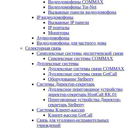
Видеодомофоны COMMAX
Видеодомофоны Tor-Net
Вызывные панели видеодомофона
IP видеодомофоны
Вызывные IP панели
IP порталы
Мониторы
Аудиодомофоны
Видеодомофоны для частного дома
Селекторная связь
Симплексные системы диспетчерской связи
Симлексные системы COMMAX
Дуплексные системы
Дуплексные системы связи COMMAX
Дуплексные системы связи GetCall
Оборудование Stelberry
Системы Директор-секретарь
Дуплексное переговорное устройство
директор-секретарь HostCall RK.01
Переговорные устройства Директор-
секретарь Stelberry
Системы Клиент-кассир
Клиент-кассир GetCall
Связь для уголовно-исправительных
учреждений