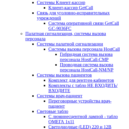
Системы Клиент-кассир
Клиент-кассир GetCall
Связь для уголовно-исправительных
учреждений
Система оперативной связи GetCall
GC-9036FC
Палатная сигнализация, системы вызова
персонала
Системы палатной сигнализации
Системы вызова персонала HostCall
Гибридная система вызова
персонала HostCall-CMP
Проводная система вызова
персонала HostCall-NM/NP
Системы вызова пациентов
Комплект для рентген-кабинетов
Комплекты с табло НЕ ВХОДИТЬ/
ВХОДИТЕ
Системы врач-пациент
Переговорные устройства врач-
пациент
Световые табло
С люминесцентной лампой - табло
ОМЕГА 1х11
Светодиодные (LED) 220 и 12В