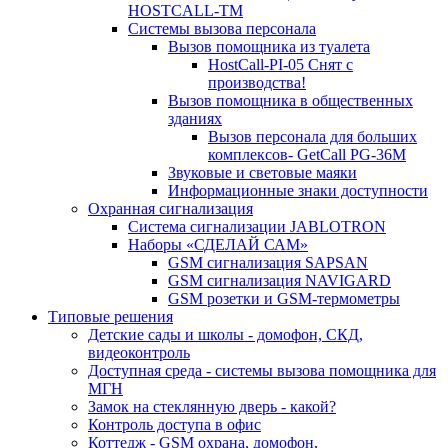
HOSTCALL-TM
Системы вызова персонала
Вызов помощника из туалета
HostCall-PI-05 Снят с
производства!
Вызов помощника в общественных
зданиях
Вызов персонала для больших
комплексов- GetCall PG-36M
Звуковые и световые маяки
Информационные знаки доступности
Охранная сигнализация
Система сигнализации JABLOTRON
Наборы «СДЕЛАЙ САМ»
GSM сигнализация SAPSAN
GSM сигнализация NAVIGARD
GSM розетки и GSM-термометры
Типовые решения
Детские сады и школы - домофон, СКД,
видеоконтроль
Доступная среда - системы вызова помощника для
МГН
Замок на стеклянную дверь - какой?
Контроль доступа в офис
Коттедж - GSM охрана, домофон,