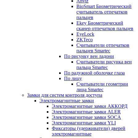
Anviz
BioSmart Биометрический
считыватель отпечатков
пальцев
Ekey Биометрический
сканер отпечатков пальцев
EyeLock
ZKTeco
Считыватели отпечатков
пальцев Smartec
По рисунку вен ладони
Считыватели рисунка вен
пальца Smartec
По радужной оболочке глаза
По лицу
Считыватели геометрии
лица Smartec
Замки для систем контроля доступа
Электромагнитные замки
Электромагнитные замки АККОРД
Электромагнитные замки ALER
Электромагнитные замки SOCA
Электромагнитные замки YLI
Фиксаторы (удерживатели) дверей
электромагнитные