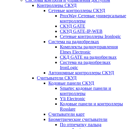
Системы контроля и управления доступом
Контроллеры СКУД
Сетевые контроллеры СКУД
ProxWay Сетевые универсальные
контроллеры
СКУД GATE
СКУД GATE-IP-WEB
Сетевые контроллеры Ironlogic
Система на радиобрелках
Комплекты радиоуправления
Elmes Electronic
СКД GATE на радиобрелках
Система на радиобрелках
IronLogic
Автономные контроллеры СКУД
Считыватели СКУД
Кодовые панели СКУД
Smartec кодовые панели и
контроллеры
Yli Electronic
Кодовые панели и контроллеры
Rosslare
Считыватели карт
Биометрические считыватели
По отпечатку пальца