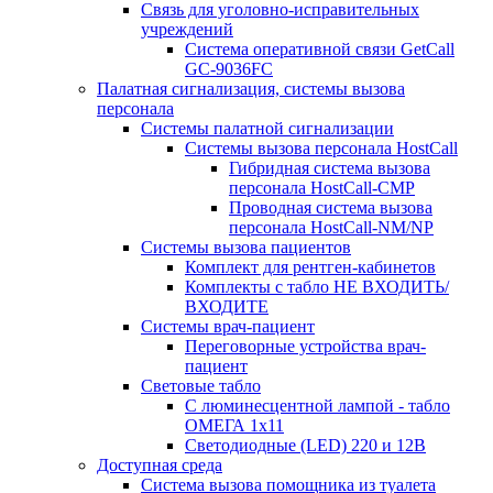
Связь для уголовно-исправительных
учреждений
Система оперативной связи GetCall
GC-9036FC
Палатная сигнализация, системы вызова
персонала
Системы палатной сигнализации
Системы вызова персонала HostCall
Гибридная система вызова
персонала HostCall-CMP
Проводная система вызова
персонала HostCall-NM/NP
Системы вызова пациентов
Комплект для рентген-кабинетов
Комплекты с табло НЕ ВХОДИТЬ/
ВХОДИТЕ
Системы врач-пациент
Переговорные устройства врач-
пациент
Световые табло
С люминесцентной лампой - табло
ОМЕГА 1х11
Светодиодные (LED) 220 и 12В
Доступная среда
Система вызова помощника из туалета