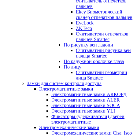
считыватель отпечатков
пальцев
Ekey Биометрический
сканер отпечатков пальцев
EyeLock
ZKTeco
Считыватели отпечатков
пальцев Smartec
По рисунку вен ладони
Считыватели рисунка вен
пальца Smartec
По радужной оболочке глаза
По лицу
Считыватели геометрии
лица Smartec
Замки для систем контроля доступа
Электромагнитные замки
Электромагнитные замки АККОРД
Электромагнитные замки ALER
Электромагнитные замки SOCA
Электромагнитные замки YLI
Фиксаторы (удерживатели) дверей
электромагнитные
Электромеханические замки
Электромеханические замки Cisa, Iseo