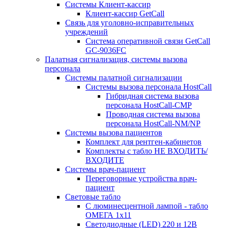
Системы Клиент-кассир
Клиент-кассир GetCall
Связь для уголовно-исправительных
учреждений
Система оперативной связи GetCall
GC-9036FC
Палатная сигнализация, системы вызова
персонала
Системы палатной сигнализации
Системы вызова персонала HostCall
Гибридная система вызова
персонала HostCall-CMP
Проводная система вызова
персонала HostCall-NM/NP
Системы вызова пациентов
Комплект для рентген-кабинетов
Комплекты с табло НЕ ВХОДИТЬ/
ВХОДИТЕ
Системы врач-пациент
Переговорные устройства врач-
пациент
Световые табло
С люминесцентной лампой - табло
ОМЕГА 1х11
Светодиодные (LED) 220 и 12В