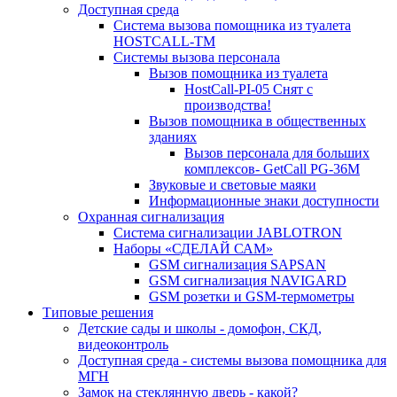
Доступная среда
Система вызова помощника из туалета
HOSTCALL-TM
Системы вызова персонала
Вызов помощника из туалета
HostCall-PI-05 Снят с
производства!
Вызов помощника в общественных
зданиях
Вызов персонала для больших
комплексов- GetCall PG-36M
Звуковые и световые маяки
Информационные знаки доступности
Охранная сигнализация
Система сигнализации JABLOTRON
Наборы «СДЕЛАЙ САМ»
GSM сигнализация SAPSAN
GSM сигнализация NAVIGARD
GSM розетки и GSM-термометры
Типовые решения
Детские сады и школы - домофон, СКД,
видеоконтроль
Доступная среда - системы вызова помощника для
МГН
Замок на стеклянную дверь - какой?