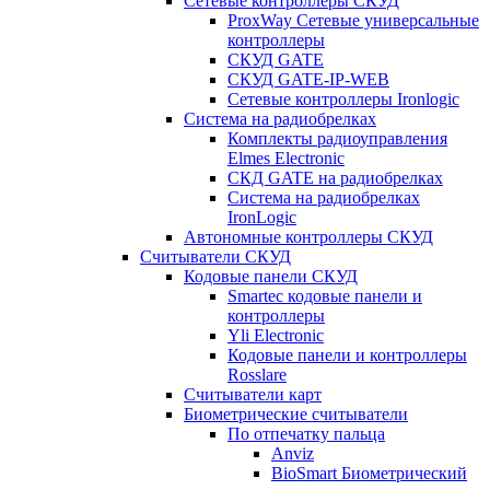
Сетевые контроллеры СКУД
ProxWay Сетевые универсальные
контроллеры
СКУД GATE
СКУД GATE-IP-WEB
Сетевые контроллеры Ironlogic
Система на радиобрелках
Комплекты радиоуправления
Elmes Electronic
СКД GATE на радиобрелках
Система на радиобрелках
IronLogic
Автономные контроллеры СКУД
Считыватели СКУД
Кодовые панели СКУД
Smartec кодовые панели и
контроллеры
Yli Electronic
Кодовые панели и контроллеры
Rosslare
Считыватели карт
Биометрические считыватели
По отпечатку пальца
Anviz
BioSmart Биометрический