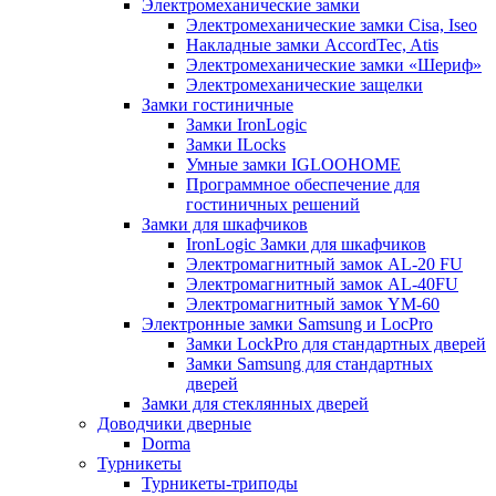
Электромеханические замки
Электромеханические замки Cisa, Iseo
Накладные замки AccordTec, Atis
Электромеханические замки «Шериф»
Электромеханические защелки
Замки гостиничные
Замки IronLogic
Замки ILocks
Умные замки IGLOOHOME
Программное обеспечение для
гостиничных решений
Замки для шкафчиков
IronLogic Замки для шкафчиков
Электромагнитный замок AL-20 FU
Электромагнитный замок AL-40FU
Электромагнитный замок YM-60
Электронные замки Samsung и LocPro
Замки LockPro для стандартных дверей
Замки Samsung для стандартных
дверей
Замки для стеклянных дверей
Доводчики дверные
Dorma
Турникеты
Турникеты-триподы