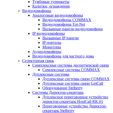
Тумбовые турникеты
Калитки, ограждения
Видеодомофоны
Аналоговые видеодомофоны
Видеодомофоны COMMAX
Видеодомофоны Tor-Net
Вызывные панели видеодомофона
IP видеодомофоны
Вызывные IP панели
IP порталы
Мониторы
Аудиодомофоны
Видеодомофоны для частного дома
Селекторная связь
Симплексные системы диспетчерской связи
Симлексные системы COMMAX
Дуплексные системы
Дуплексные системы связи COMMAX
Дуплексные системы связи GetCall
Оборудование Stelberry
Системы Директор-секретарь
Дуплексное переговорное устройство
директор-секретарь HostCall RK.01
Переговорные устройства Директор-
секретарь Stelberry