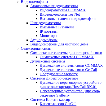
Видеодомофоны
Аналоговые видеодомофоны
Видеодомофоны COMMAX
Видеодомофоны Tor-Net
Вызывные панели видеодомофона
IP видеодомофоны
Вызывные IP панели
IP порталы
Мониторы
Аудиодомофоны
Видеодомофоны для частного дома
Селекторная связь
Симплексные системы диспетчерской связи
Симлексные системы COMMAX
Дуплексные системы
Дуплексные системы связи COMMAX
Дуплексные системы связи GetCall
Оборудование Stelberry
Системы Директор-секретарь
Дуплексное переговорное устройство
директор-секретарь HostCall RK.01
Переговорные устройства Директор-
секретарь Stelberry
Системы Клиент-кассир
Клиент-кассир GetCall