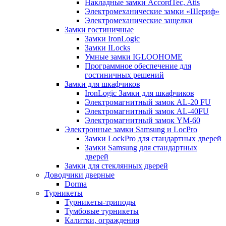
Накладные замки AccordTec, Atis
Электромеханические замки «Шериф»
Электромеханические защелки
Замки гостиничные
Замки IronLogic
Замки ILocks
Умные замки IGLOOHOME
Программное обеспечение для
гостиничных решений
Замки для шкафчиков
IronLogic Замки для шкафчиков
Электромагнитный замок AL-20 FU
Электромагнитный замок AL-40FU
Электромагнитный замок YM-60
Электронные замки Samsung и LocPro
Замки LockPro для стандартных дверей
Замки Samsung для стандартных
дверей
Замки для стеклянных дверей
Доводчики дверные
Dorma
Турникеты
Турникеты-триподы
Тумбовые турникеты
Калитки, ограждения