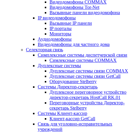
Видеодомофоны COMMAX
Видеодомофоны Tor-Net
Вызывные панели видеодомофона
IP видеодомофоны
Вызывные IP панели
IP порталы
Мониторы
Аудиодомофоны
Видеодомофоны для частного дома
Селекторная связь
Симплексные системы диспетчерской связи
Симлексные системы COMMAX
Дуплексные системы
Дуплексные системы связи COMMAX
Дуплексные системы связи GetCall
Оборудование Stelberry
Системы Директор-секретарь
Дуплексное переговорное устройство
директор-секретарь HostCall RK.01
Переговорные устройства Директор-
секретарь Stelberry
Системы Клиент-кассир
Клиент-кассир GetCall
Связь для уголовно-исправительных
учреждений