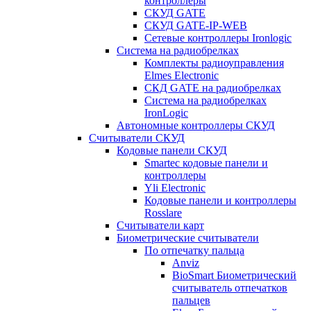
контроллеры
СКУД GATE
СКУД GATE-IP-WEB
Сетевые контроллеры Ironlogic
Система на радиобрелках
Комплекты радиоуправления
Elmes Electronic
СКД GATE на радиобрелках
Система на радиобрелках
IronLogic
Автономные контроллеры СКУД
Считыватели СКУД
Кодовые панели СКУД
Smartec кодовые панели и
контроллеры
Yli Electronic
Кодовые панели и контроллеры
Rosslare
Считыватели карт
Биометрические считыватели
По отпечатку пальца
Anviz
BioSmart Биометрический
считыватель отпечатков
пальцев