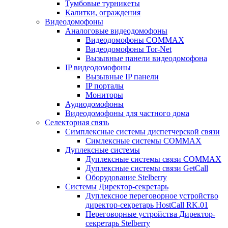
Тумбовые турникеты
Калитки, ограждения
Видеодомофоны
Аналоговые видеодомофоны
Видеодомофоны COMMAX
Видеодомофоны Tor-Net
Вызывные панели видеодомофона
IP видеодомофоны
Вызывные IP панели
IP порталы
Мониторы
Аудиодомофоны
Видеодомофоны для частного дома
Селекторная связь
Симплексные системы диспетчерской связи
Симлексные системы COMMAX
Дуплексные системы
Дуплексные системы связи COMMAX
Дуплексные системы связи GetCall
Оборудование Stelberry
Системы Директор-секретарь
Дуплексное переговорное устройство
директор-секретарь HostCall RK.01
Переговорные устройства Директор-
секретарь Stelberry