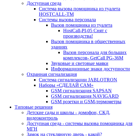
Доступная среда
Система вызова помощника из туалета
HOSTCALL-TM
Системы вызова персонала
Вызов помощника из туалета
HostCall-PI-05 Снят с
производства!
Вызов помощника в общественных
зданиях
Вызов персонала для больших
комплексов- GetCall PG-36M
Звуковые и световые маяки
Информационные знаки доступности
Охранная сигнализация
Система сигнализации JABLOTRON
Наборы «СДЕЛАЙ САМ»
GSM сигнализация SAPSAN
GSM сигнализация NAVIGARD
GSM розетки и GSM-термометры
Типовые решения
Детские сады и школы - домофон, СКД,
видеоконтроль
Доступная среда - системы вызова помощника для
МГН
Замок на стеклянную дверь - какой?