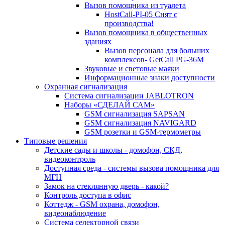
Вызов помощника из туалета
HostCall-PI-05 Снят с
производства!
Вызов помощника в общественных
зданиях
Вызов персонала для больших
комплексов- GetCall PG-36M
Звуковые и световые маяки
Информационные знаки доступности
Охранная сигнализация
Система сигнализации JABLOTRON
Наборы «СДЕЛАЙ САМ»
GSM сигнализация SAPSAN
GSM сигнализация NAVIGARD
GSM розетки и GSM-термометры
Типовые решения
Детские сады и школы - домофон, СКД,
видеоконтроль
Доступная среда - системы вызова помощника для
МГН
Замок на стеклянную дверь - какой?
Контроль доступа в офис
Коттедж - GSM охрана, домофон,
видеонаблюдение
Система селекторной связи