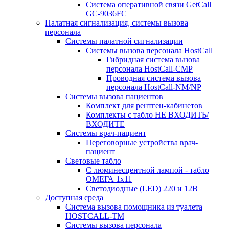
Система оперативной связи GetCall
GC-9036FC
Палатная сигнализация, системы вызова
персонала
Системы палатной сигнализации
Системы вызова персонала HostCall
Гибридная система вызова
персонала HostCall-CMP
Проводная система вызова
персонала HostCall-NM/NP
Системы вызова пациентов
Комплект для рентген-кабинетов
Комплекты с табло НЕ ВХОДИТЬ/
ВХОДИТЕ
Системы врач-пациент
Переговорные устройства врач-
пациент
Световые табло
С люминесцентной лампой - табло
ОМЕГА 1х11
Светодиодные (LED) 220 и 12В
Доступная среда
Система вызова помощника из туалета
HOSTCALL-TM
Системы вызова персонала