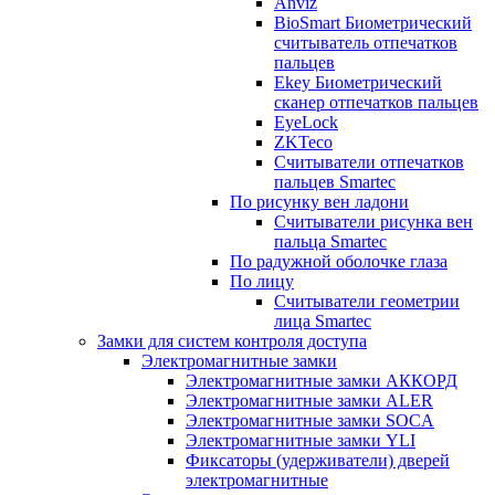
Anviz
BioSmart Биометрический
считыватель отпечатков
пальцев
Ekey Биометрический
сканер отпечатков пальцев
EyeLock
ZKTeco
Считыватели отпечатков
пальцев Smartec
По рисунку вен ладони
Считыватели рисунка вен
пальца Smartec
По радужной оболочке глаза
По лицу
Считыватели геометрии
лица Smartec
Замки для систем контроля доступа
Электромагнитные замки
Электромагнитные замки АККОРД
Электромагнитные замки ALER
Электромагнитные замки SOCA
Электромагнитные замки YLI
Фиксаторы (удерживатели) дверей
электромагнитные