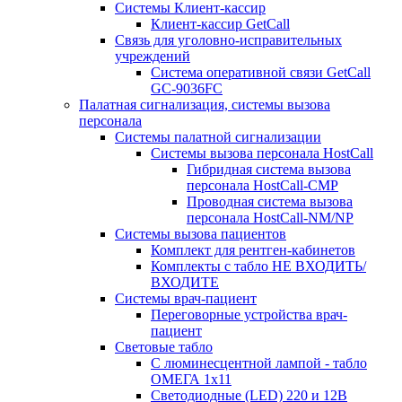
Системы Клиент-кассир
Клиент-кассир GetCall
Связь для уголовно-исправительных
учреждений
Система оперативной связи GetCall
GC-9036FC
Палатная сигнализация, системы вызова
персонала
Системы палатной сигнализации
Системы вызова персонала HostCall
Гибридная система вызова
персонала HostCall-CMP
Проводная система вызова
персонала HostCall-NM/NP
Системы вызова пациентов
Комплект для рентген-кабинетов
Комплекты с табло НЕ ВХОДИТЬ/
ВХОДИТЕ
Системы врач-пациент
Переговорные устройства врач-
пациент
Световые табло
С люминесцентной лампой - табло
ОМЕГА 1х11
Светодиодные (LED) 220 и 12В