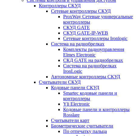
Системы контроля и управления доступом
Контроллеры СКУД
Сетевые контроллеры СКУД
ProxWay Сетевые универсальные
контроллеры
СКУД GATE
СКУД GATE-IP-WEB
Сетевые контроллеры Ironlogic
Система на радиобрелках
Комплекты радиоуправления
Elmes Electronic
СКД GATE на радиобрелках
Система на радиобрелках
IronLogic
Автономные контроллеры СКУД
Считыватели СКУД
Кодовые панели СКУД
Smartec кодовые панели и
контроллеры
Yli Electronic
Кодовые панели и контроллеры
Rosslare
Считыватели карт
Биометрические считыватели
По отпечатку пальца