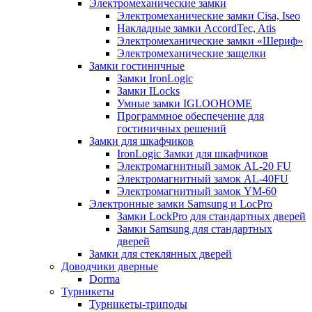
Электромеханические замки
Электромеханические замки Cisa, Iseo
Накладные замки AccordTec, Atis
Электромеханические замки «Шериф»
Электромеханические защелки
Замки гостиничные
Замки IronLogic
Замки ILocks
Умные замки IGLOOHOME
Программное обеспечение для
гостиничных решений
Замки для шкафчиков
IronLogic Замки для шкафчиков
Электромагнитный замок AL-20 FU
Электромагнитный замок AL-40FU
Электромагнитный замок YM-60
Электронные замки Samsung и LocPro
Замки LockPro для стандартных дверей
Замки Samsung для стандартных
дверей
Замки для стеклянных дверей
Доводчики дверные
Dorma
Турникеты
Турникеты-триподы