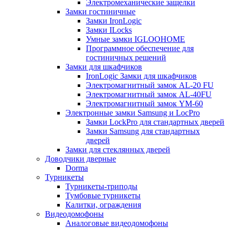
Электромеханические защелки
Замки гостиничные
Замки IronLogic
Замки ILocks
Умные замки IGLOOHOME
Программное обеспечение для
гостиничных решений
Замки для шкафчиков
IronLogic Замки для шкафчиков
Электромагнитный замок AL-20 FU
Электромагнитный замок AL-40FU
Электромагнитный замок YM-60
Электронные замки Samsung и LocPro
Замки LockPro для стандартных дверей
Замки Samsung для стандартных
дверей
Замки для стеклянных дверей
Доводчики дверные
Dorma
Турникеты
Турникеты-триподы
Тумбовые турникеты
Калитки, ограждения
Видеодомофоны
Аналоговые видеодомофоны