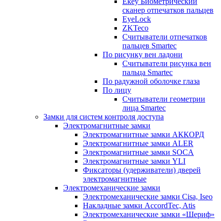
Ekey Биометрический
сканер отпечатков пальцев
EyeLock
ZKTeco
Считыватели отпечатков
пальцев Smartec
По рисунку вен ладони
Считыватели рисунка вен
пальца Smartec
По радужной оболочке глаза
По лицу
Считыватели геометрии
лица Smartec
Замки для систем контроля доступа
Электромагнитные замки
Электромагнитные замки АККОРД
Электромагнитные замки ALER
Электромагнитные замки SOCA
Электромагнитные замки YLI
Фиксаторы (удерживатели) дверей
электромагнитные
Электромеханические замки
Электромеханические замки Cisa, Iseo
Накладные замки AccordTec, Atis
Электромеханические замки «Шериф»