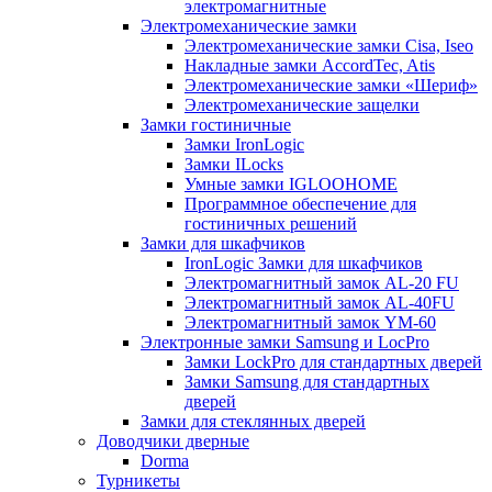
электромагнитные
Электромеханические замки
Электромеханические замки Cisa, Iseo
Накладные замки AccordTec, Atis
Электромеханические замки «Шериф»
Электромеханические защелки
Замки гостиничные
Замки IronLogic
Замки ILocks
Умные замки IGLOOHOME
Программное обеспечение для
гостиничных решений
Замки для шкафчиков
IronLogic Замки для шкафчиков
Электромагнитный замок AL-20 FU
Электромагнитный замок AL-40FU
Электромагнитный замок YM-60
Электронные замки Samsung и LocPro
Замки LockPro для стандартных дверей
Замки Samsung для стандартных
дверей
Замки для стеклянных дверей
Доводчики дверные
Dorma
Турникеты