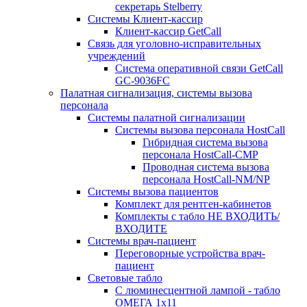
секретарь Stelberry
Системы Клиент-кассир
Клиент-кассир GetCall
Связь для уголовно-исправительных
учреждений
Система оперативной связи GetCall
GC-9036FC
Палатная сигнализация, системы вызова
персонала
Системы палатной сигнализации
Системы вызова персонала HostCall
Гибридная система вызова
персонала HostCall-CMP
Проводная система вызова
персонала HostCall-NM/NP
Системы вызова пациентов
Комплект для рентген-кабинетов
Комплекты с табло НЕ ВХОДИТЬ/
ВХОДИТЕ
Системы врач-пациент
Переговорные устройства врач-
пациент
Световые табло
С люминесцентной лампой - табло
ОМЕГА 1х11