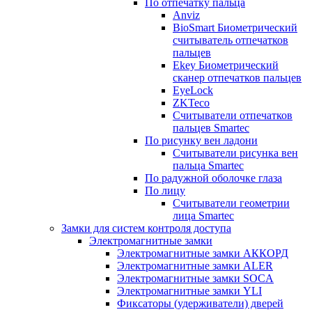
По отпечатку пальца
Anviz
BioSmart Биометрический
считыватель отпечатков
пальцев
Ekey Биометрический
сканер отпечатков пальцев
EyeLock
ZKTeco
Считыватели отпечатков
пальцев Smartec
По рисунку вен ладони
Считыватели рисунка вен
пальца Smartec
По радужной оболочке глаза
По лицу
Считыватели геометрии
лица Smartec
Замки для систем контроля доступа
Электромагнитные замки
Электромагнитные замки АККОРД
Электромагнитные замки ALER
Электромагнитные замки SOCA
Электромагнитные замки YLI
Фиксаторы (удерживатели) дверей