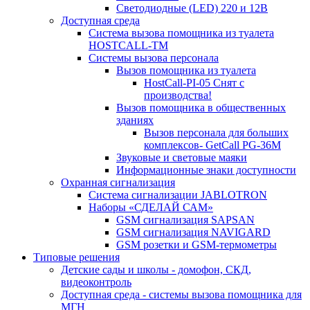
Светодиодные (LED) 220 и 12В
Доступная среда
Система вызова помощника из туалета
HOSTCALL-TM
Системы вызова персонала
Вызов помощника из туалета
HostCall-PI-05 Снят с
производства!
Вызов помощника в общественных
зданиях
Вызов персонала для больших
комплексов- GetCall PG-36M
Звуковые и световые маяки
Информационные знаки доступности
Охранная сигнализация
Система сигнализации JABLOTRON
Наборы «СДЕЛАЙ САМ»
GSM сигнализация SAPSAN
GSM сигнализация NAVIGARD
GSM розетки и GSM-термометры
Типовые решения
Детские сады и школы - домофон, СКД,
видеоконтроль
Доступная среда - системы вызова помощника для
МГН