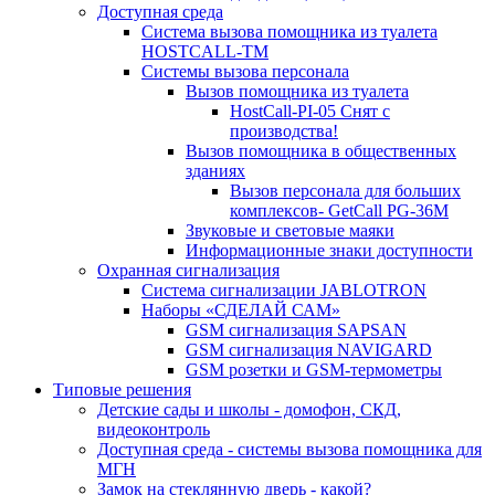
Доступная среда
Система вызова помощника из туалета
HOSTCALL-TM
Системы вызова персонала
Вызов помощника из туалета
HostCall-PI-05 Снят с
производства!
Вызов помощника в общественных
зданиях
Вызов персонала для больших
комплексов- GetCall PG-36M
Звуковые и световые маяки
Информационные знаки доступности
Охранная сигнализация
Система сигнализации JABLOTRON
Наборы «СДЕЛАЙ САМ»
GSM сигнализация SAPSAN
GSM сигнализация NAVIGARD
GSM розетки и GSM-термометры
Типовые решения
Детские сады и школы - домофон, СКД,
видеоконтроль
Доступная среда - системы вызова помощника для
МГН
Замок на стеклянную дверь - какой?