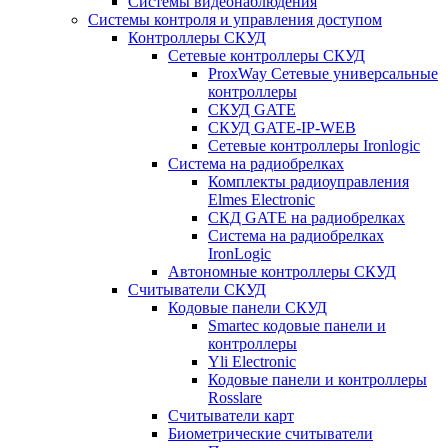
Системы видеонаблюдения
Системы контроля и управления доступом
Контроллеры СКУД
Сетевые контроллеры СКУД
ProxWay Сетевые универсальные
контроллеры
СКУД GATE
СКУД GATE-IP-WEB
Сетевые контроллеры Ironlogic
Система на радиобрелках
Комплекты радиоуправления
Elmes Electronic
СКД GATE на радиобрелках
Система на радиобрелках
IronLogic
Автономные контроллеры СКУД
Считыватели СКУД
Кодовые панели СКУД
Smartec кодовые панели и
контроллеры
Yli Electronic
Кодовые панели и контроллеры
Rosslare
Считыватели карт
Биометрические считыватели