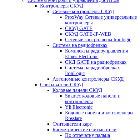
Системы контроля и управления доступом
Контроллеры СКУД
Сетевые контроллеры СКУД
ProxWay Сетевые универсальные
контроллеры
СКУД GATE
СКУД GATE-IP-WEB
Сетевые контроллеры Ironlogic
Система на радиобрелках
Комплекты радиоуправления
Elmes Electronic
СКД GATE на радиобрелках
Система на радиобрелках
IronLogic
Автономные контроллеры СКУД
Считыватели СКУД
Кодовые панели СКУД
Smartec кодовые панели и
контроллеры
Yli Electronic
Кодовые панели и контроллеры
Rosslare
Считыватели карт
Биометрические считыватели
По отпечатку пальца