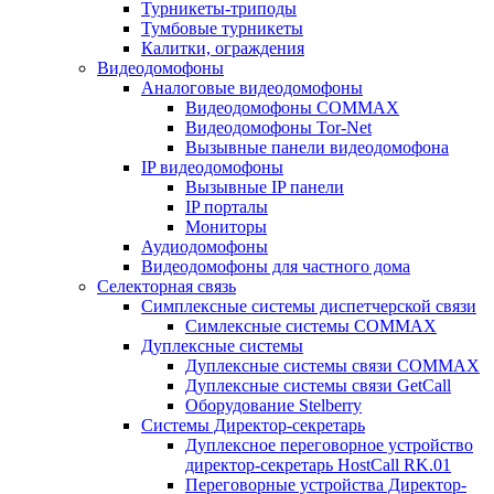
Турникеты-триподы
Тумбовые турникеты
Калитки, ограждения
Видеодомофоны
Аналоговые видеодомофоны
Видеодомофоны COMMAX
Видеодомофоны Tor-Net
Вызывные панели видеодомофона
IP видеодомофоны
Вызывные IP панели
IP порталы
Мониторы
Аудиодомофоны
Видеодомофоны для частного дома
Селекторная связь
Симплексные системы диспетчерской связи
Симлексные системы COMMAX
Дуплексные системы
Дуплексные системы связи COMMAX
Дуплексные системы связи GetCall
Оборудование Stelberry
Системы Директор-секретарь
Дуплексное переговорное устройство
директор-секретарь HostCall RK.01
Переговорные устройства Директор-