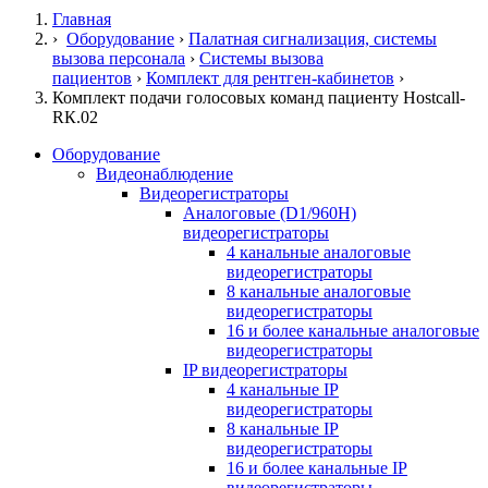
Главная
›
Оборудование
›
Палатная сигнализация, системы
вызова персонала
›
Системы вызова
пациентов
›
Комплект для рентген-кабинетов
›
Комплект подачи голосовых команд пациенту Hostcall-
RК.02
Оборудование
Видеонаблюдение
Видеорегистраторы
Аналоговые (D1/960H)
видеорегистраторы
4 канальные аналоговые
видеорегистраторы
8 канальные аналоговые
видеорегистраторы
16 и более канальные аналоговые
видеорегистраторы
IP видеорегистраторы
4 канальные IP
видеорегистраторы
8 канальные IP
видеорегистраторы
16 и более канальные IP
видеорегистраторы