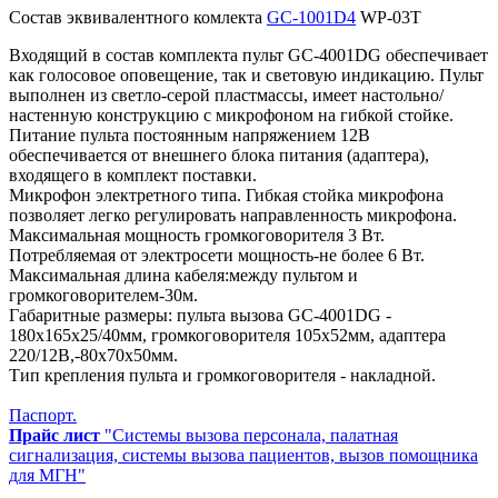
Состав эквивалентного комлекта
GC-1001D4
WP-03T
Входящий в состав комплекта пульт GC-4001DG обеспечивает
как голосовое оповещение, так и световую индикацию. Пульт
выполнен из светло-серой пластмассы, имеет настольно/
настенную конструкцию с микрофоном на гибкой стойке.
Питание пульта постоянным напряжением 12В
обеспечивается от внешнего блока питания (адаптера),
входящего в комплект поставки.
Микрофон электретного типа. Гибкая стойка микрофона
позволяет легко регулировать направленность микрофона.
Максимальная мощность громкоговорителя 3 Вт.
Потребляемая от электросети мощность-не более 6 Вт.
Максимальная длина кабеля:между пультом и
громкоговорителем-30м.
Габаритные размеры: пульта вызова GC-4001DG -
180х165х25/40мм, громкоговорителя 105х52мм, адаптера
220/12В,-80х70х50мм.
Тип крепления пульта и громкоговорителя - накладной.
Паспорт.
Прайс лист
"Системы вызова персонала, палатная
сигнализация, системы вызова пациентов, вызов помощника
для МГН"