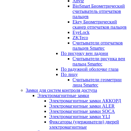
Anviz
BioSmart Биометрический
считыватель отпечатков
пальцев
Ekey Биометрический
сканер отпечатков пальцев
EyeLock
ZKTeco
Считыватели отпечатков
пальцев Smartec
По рисунку вен ладони
Считыватели рисунка вен
пальца Smartec
По радужной оболочке глаза
По лицу
Считыватели геометрии
лица Smartec
Замки для систем контроля доступа
Электромагнитные замки
Электромагнитные замки АККОРД
Электромагнитные замки ALER
Электромагнитные замки SOCA
Электромагнитные замки YLI
Фиксаторы (удерживатели) дверей
электромагнитные