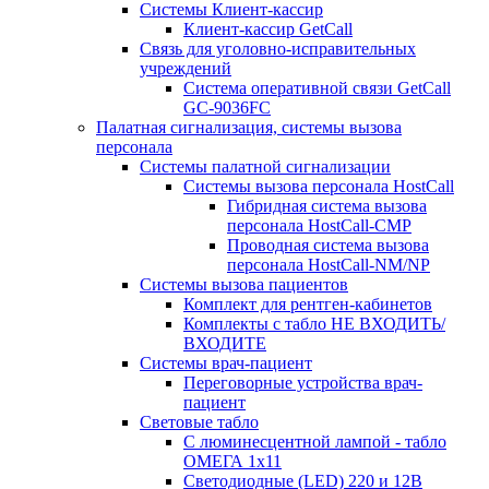
Системы Клиент-кассир
Клиент-кассир GetCall
Связь для уголовно-исправительных
учреждений
Система оперативной связи GetCall
GC-9036FC
Палатная сигнализация, системы вызова
персонала
Системы палатной сигнализации
Системы вызова персонала HostCall
Гибридная система вызова
персонала HostCall-CMP
Проводная система вызова
персонала HostCall-NM/NP
Системы вызова пациентов
Комплект для рентген-кабинетов
Комплекты с табло НЕ ВХОДИТЬ/
ВХОДИТЕ
Системы врач-пациент
Переговорные устройства врач-
пациент
Световые табло
С люминесцентной лампой - табло
ОМЕГА 1х11
Светодиодные (LED) 220 и 12В