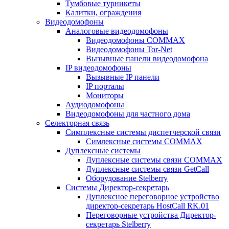
Тумбовые турникеты
Калитки, ограждения
Видеодомофоны
Аналоговые видеодомофоны
Видеодомофоны COMMAX
Видеодомофоны Tor-Net
Вызывные панели видеодомофона
IP видеодомофоны
Вызывные IP панели
IP порталы
Мониторы
Аудиодомофоны
Видеодомофоны для частного дома
Селекторная связь
Симплексные системы диспетчерской связи
Симлексные системы COMMAX
Дуплексные системы
Дуплексные системы связи COMMAX
Дуплексные системы связи GetCall
Оборудование Stelberry
Системы Директор-секретарь
Дуплексное переговорное устройство
директор-секретарь HostCall RK.01
Переговорные устройства Директор-
секретарь Stelberry