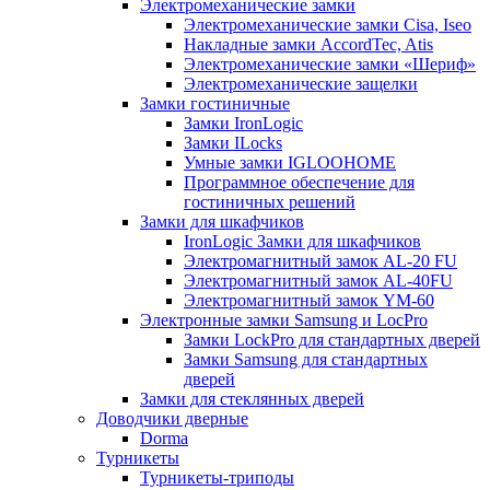
Электромеханические замки
Электромеханические замки Cisa, Iseo
Накладные замки AccordTec, Atis
Электромеханические замки «Шериф»
Электромеханические защелки
Замки гостиничные
Замки IronLogic
Замки ILocks
Умные замки IGLOOHOME
Программное обеспечение для
гостиничных решений
Замки для шкафчиков
IronLogic Замки для шкафчиков
Электромагнитный замок AL-20 FU
Электромагнитный замок AL-40FU
Электромагнитный замок YM-60
Электронные замки Samsung и LocPro
Замки LockPro для стандартных дверей
Замки Samsung для стандартных
дверей
Замки для стеклянных дверей
Доводчики дверные
Dorma
Турникеты
Турникеты-триподы