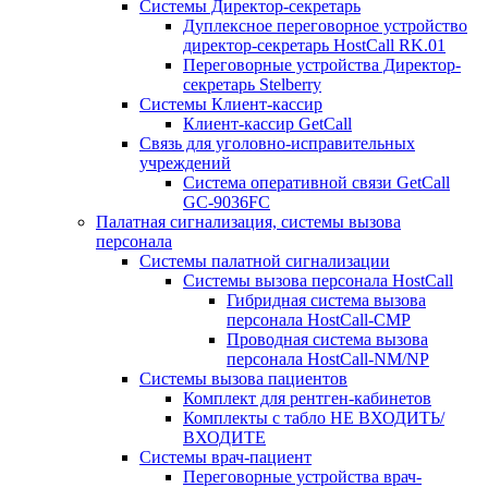
Системы Директор-секретарь
Дуплексное переговорное устройство
директор-секретарь HostCall RK.01
Переговорные устройства Директор-
секретарь Stelberry
Системы Клиент-кассир
Клиент-кассир GetCall
Связь для уголовно-исправительных
учреждений
Система оперативной связи GetCall
GC-9036FC
Палатная сигнализация, системы вызова
персонала
Системы палатной сигнализации
Системы вызова персонала HostCall
Гибридная система вызова
персонала HostCall-CMP
Проводная система вызова
персонала HostCall-NM/NP
Системы вызова пациентов
Комплект для рентген-кабинетов
Комплекты с табло НЕ ВХОДИТЬ/
ВХОДИТЕ
Системы врач-пациент
Переговорные устройства врач-