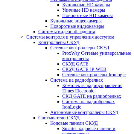
Купольные HD камеры
Уличные HD камеры
Поворотные HD камеры
Купольные видеокамеры
Поворотные видеокамеры
Системы видеонаблюдения
Системы контроля и управления доступом
Контроллеры СКУД
Сетевые контроллеры СКУД
ProxWay Сетевые универсальные
контроллеры
СКУД GATE
СКУД GATE-IP-WEB
Сетевые контроллеры Ironlogic
Система на радиобрелках
Комплекты радиоуправления
Elmes Electronic
СКД GATE на радиобрелках
Система на радиобрелках
IronLogic
Автономные контроллеры СКУД
Считыватели СКУД
Кодовые панели СКУД
Smartec кодовые панели и
контроллеры