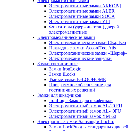
Электромагнитные замки
Электромагнитные замки АККОРД
Электромагнитные замки ALER
Электромагнитные замки SOCA
Электромагнитные замки YLI
Фиксаторы (удерживатели) дверей
электромагнитные
Электромеханические замки
Электромеханические замки Cisa, Iseo
Накладные замки AccordTec, Atis
Электромеханические замки «Шериф»
Электромеханические защелки
Замки гостиничные
Замки IronLogic
Замки ILocks
Умные замки IGLOOHOME
Программное обеспечение для
гостиничных решений
Замки для шкафчиков
IronLogic Замки для шкафчиков
Электромагнитный замок AL-20 FU
Электромагнитный замок AL-40FU
Электромагнитный замок YM-60
Электронные замки Samsung и LocPro
Замки LockPro для стандартных дверей