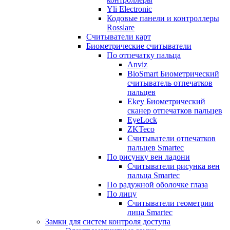
Yli Electronic
Кодовые панели и контроллеры
Rosslare
Считыватели карт
Биометрические считыватели
По отпечатку пальца
Anviz
BioSmart Биометрический
считыватель отпечатков
пальцев
Ekey Биометрический
сканер отпечатков пальцев
EyeLock
ZKTeco
Считыватели отпечатков
пальцев Smartec
По рисунку вен ладони
Считыватели рисунка вен
пальца Smartec
По радужной оболочке глаза
По лицу
Считыватели геометрии
лица Smartec
Замки для систем контроля доступа