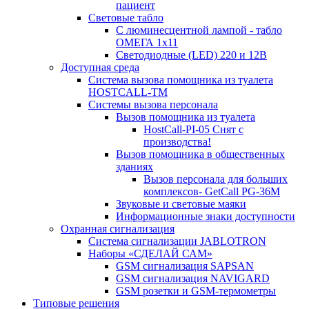
пациент
Световые табло
С люминесцентной лампой - табло
ОМЕГА 1х11
Светодиодные (LED) 220 и 12В
Доступная среда
Система вызова помощника из туалета
HOSTCALL-TM
Системы вызова персонала
Вызов помощника из туалета
HostCall-PI-05 Снят с
производства!
Вызов помощника в общественных
зданиях
Вызов персонала для больших
комплексов- GetCall PG-36M
Звуковые и световые маяки
Информационные знаки доступности
Охранная сигнализация
Система сигнализации JABLOTRON
Наборы «СДЕЛАЙ САМ»
GSM сигнализация SAPSAN
GSM сигнализация NAVIGARD
GSM розетки и GSM-термометры
Типовые решения