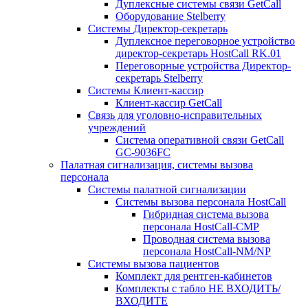
Дуплексные системы связи GetCall
Оборудование Stelberry
Системы Директор-секретарь
Дуплексное переговорное устройство
директор-секретарь HostCall RK.01
Переговорные устройства Директор-
секретарь Stelberry
Системы Клиент-кассир
Клиент-кассир GetCall
Связь для уголовно-исправительных
учреждений
Система оперативной связи GetCall
GC-9036FC
Палатная сигнализация, системы вызова
персонала
Системы палатной сигнализации
Системы вызова персонала HostCall
Гибридная система вызова
персонала HostCall-CMP
Проводная система вызова
персонала HostCall-NM/NP
Системы вызова пациентов
Комплект для рентген-кабинетов
Комплекты с табло НЕ ВХОДИТЬ/
ВХОДИТЕ