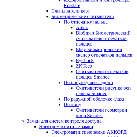
Rosslare
Считыватели карт
Биометрические считыватели
По отпечатку пальца
Anviz
BioSmart Биометрический
считыватель отпечатков
пальцев
Ekey Биометрический
сканер отпечатков пальцев
EyeLock
ZKTeco
Считыватели отпечатков
пальцев Smartec
По рисунку вен ладони
Считыватели рисунка вен
пальца Smartec
По радужной оболочке глаза
По лицу
Считыватели геометрии
лица Smartec
Замки для систем контроля доступа
Электромагнитные замки
Электромагнитные замки АККОРД