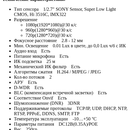
Тип сенсора 1/2.7" SONY Sensor, Super Low Light
CMOS, Hi 3516C, IMX322
Разрешение
1080p(1920*1080)@30 к/с
960p(1280*960)@30 к/с
720p(1280*720)@30 к/с
Фокусное расстояние 2.8 - 12 мм
Мин. Освещение 0.01 Lux в цвете, до 0,0 Lux ч/б с ИК
Аудио вход Есть
Питание микрофона Есть
ИК подсветка 25 м
Механический ИК фильтр Есть
Алгоритмы сжатия H.264 / MJPEG / JPEG
Кол-во потоков 2
АРУ Есть
D-WDR Есть
BLC (компенсация встречной засветки) Есть
Cоответствие Onvif Есть
Шумопонижение (DNR) 3DNR
Поддерживаемые протоколы TCP/IP, UDP, DHCP, NTP,
RTSP, PPPoE, DDNS, SMTP, FTP
Температура эксплуатации -10…+50 °С
Параметры питания DC12B(0.35A)/POE
Вес 250гр.