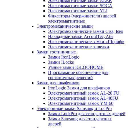
Электромагнитные замки ALER
Электромагнитные замки SOCA
Электромагнитные замки YLI
Фиксаторы (удерживатели) дверей
электромагнитные
Электромеханические замки
Электромеханические замки Cisa, Iseo
Накладные замки AccordTec, Atis
Электромеханические замки «Шериф»
Электромеханические защелки
Замки гостиничные
Замки IronLogic
Замки ILocks
Умные замки IGLOOHOME
Программное обеспечение для
гостиничных решений
Замки для шкафчиков
IronLogic Замки для шкафчиков
Электромагнитный замок AL-20 FU
Электромагнитный замок AL-40FU
Электромагнитный замок YM-60
Электронные замки Samsung и LocPro
Замки LockPro для стандартных дверей
Замки Samsung для стандартных
дверей