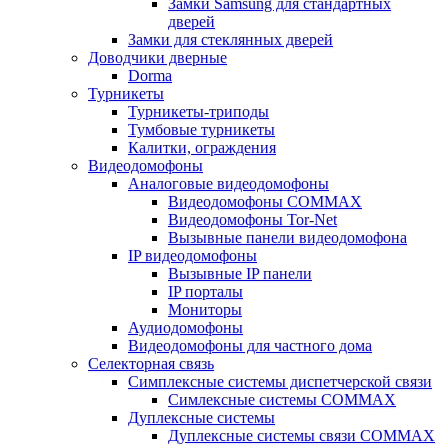
Замки Samsung для стандартных
дверей
Замки для стеклянных дверей
Доводчики дверные
Dorma
Турникеты
Турникеты-триподы
Тумбовые турникеты
Калитки, ограждения
Видеодомофоны
Аналоговые видеодомофоны
Видеодомофоны COMMAX
Видеодомофоны Tor-Net
Вызывные панели видеодомофона
IP видеодомофоны
Вызывные IP панели
IP порталы
Мониторы
Аудиодомофоны
Видеодомофоны для частного дома
Селекторная связь
Симплексные системы диспетчерской связи
Симлексные системы COMMAX
Дуплексные системы
Дуплексные системы связи COMMAX