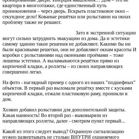
квартира в многоэтажке, где единственный путь
проникновения – через дверь. Вскрыть пластиковое окно –
секундное дело! Кованые решётки или рольставни на окнах
проблему также не решают.
Зато в
экстренной ситуации
могут сильно затруднить эвакуацию из дома. Да и эстетики
самому зданию такие решения не добавляют. Какими бы ни
были красивыми решетки, они не добавляют окнам красоты И
коробки с рольставнями над оконными проёмами – тоже
лишены эстетики. А выламываются решётки прямо из
кирпичной кладки, а роллеты – из своих направляющих
совершенно легко.
На фото - наглядный пример с одного из наших "подшефных"
объектов. В первый раз выломали решётку вместе с кусками
кирпичной кладки, отжали пластиковую раму, проникли в
дом.
Хозяин добавил рольставни для дополнительной защиты.
Какая наивность! Во второй раз - выковыряли из
направляющих роллеты, далее - смотрим пункт первый...
Какой из этого следует вывод? Охранную сигнализацию
нужно развертывать не столько ВНУТРИ охраняемого