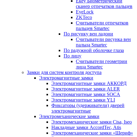
Ekey Биометрический
сканер отпечатков пальцев
EyeLock
ZKTeco
Считыватели отпечатков
пальцев Smartec
По рисунку вен ладони
Считыватели рисунка вен
пальца Smartec
По радужной оболочке глаза
По лицу
Считыватели геометрии
лица Smartec
Замки для систем контроля доступа
Электромагнитные замки
Электромагнитные замки АККОРД
Электромагнитные замки ALER
Электромагнитные замки SOCA
Электромагнитные замки YLI
Фиксаторы (удерживатели) дверей
электромагнитные
Электромеханические замки
Электромеханические замки Cisa, Iseo
Накладные замки AccordTec, Atis
Электромеханические замки «Шериф»