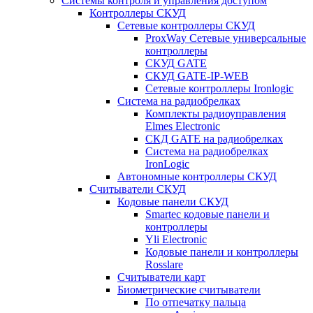
Системы контроля и управления доступом
Контроллеры СКУД
Сетевые контроллеры СКУД
ProxWay Сетевые универсальные
контроллеры
СКУД GATE
СКУД GATE-IP-WEB
Сетевые контроллеры Ironlogic
Система на радиобрелках
Комплекты радиоуправления
Elmes Electronic
СКД GATE на радиобрелках
Система на радиобрелках
IronLogic
Автономные контроллеры СКУД
Считыватели СКУД
Кодовые панели СКУД
Smartec кодовые панели и
контроллеры
Yli Electronic
Кодовые панели и контроллеры
Rosslare
Считыватели карт
Биометрические считыватели
По отпечатку пальца