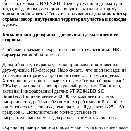
объекта, сколько СНАРУЖИ! Тревогу нужно поднимать, не
тогда, когда воры уже в доме шуруют, а когда они к дому
только приближаются! Это - так называемый
дальний контур
охраны: забор, внутренняя территория участка и подходы
к дому.
Ближний контур охраны - двери, окна дома с внешней
стороны.
С обеими задачами прекрасно справляются
активные ИК-
барьеры
уличной установки.
Дальний контур охраны участка прикрывают компактные
двух-лучевые ИК-барьеры. Надо сказать, что диапазон цен на
эти изделия от разных производителей отличается в разы.
Хотя наш опыт подсказывает, что даже "сильно бюджетные"
ИК-барьеры показывают прекрасный результат. Например,
активный инфракрасный датчик
ST-PD042BD-SC
Smartec.
При цене менее 2000,00р за комплект отлично
настраивается, работает без ложных срабатываний в любых
климатических условиях, температурный диапазон -25...+60
градусов С. Дополнительно можно установить
нагревательный элемент для работы в зимних условиях.
Охрана периметра частного дома может быть обеспечена даже