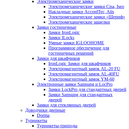
Электромеханические замки
Электромеханические замки Cisa, Iseo
Накладные замки AccordTec, Atis
Электромеханические замки «Шериф»
Электромеханические защелки
Замки гостиничные
Замки IronLogic
Замки ILocks
Умные замки IGLOOHOME
Программное обеспечение для
гостиничных решений
Замки для шкафчиков
IronLogic Замки для шкафчиков
Электромагнитный замок AL-20 FU
Электромагнитный замок AL-40FU
Электромагнитный замок YM-60
Электронные замки Samsung и LocPro
Замки LockPro для стандартных дверей
Замки Samsung для стандартных
дверей
Замки для стеклянных дверей
Доводчики дверные
Dorma
Турникеты
Турникеты-триподы