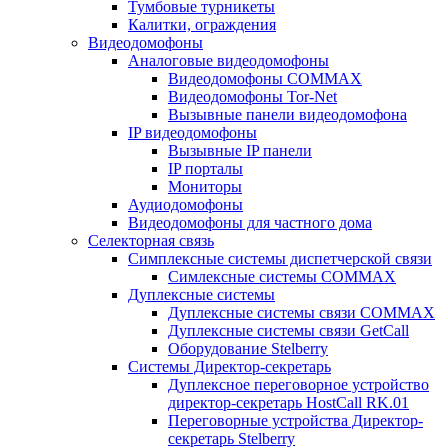
Тумбовые турникеты
Калитки, ограждения
Видеодомофоны
Аналоговые видеодомофоны
Видеодомофоны COMMAX
Видеодомофоны Tor-Net
Вызывные панели видеодомофона
IP видеодомофоны
Вызывные IP панели
IP порталы
Мониторы
Аудиодомофоны
Видеодомофоны для частного дома
Селекторная связь
Симплексные системы диспетчерской связи
Симлексные системы COMMAX
Дуплексные системы
Дуплексные системы связи COMMAX
Дуплексные системы связи GetCall
Оборудование Stelberry
Системы Директор-секретарь
Дуплексное переговорное устройство
директор-секретарь HostCall RK.01
Переговорные устройства Директор-
секретарь Stelberry