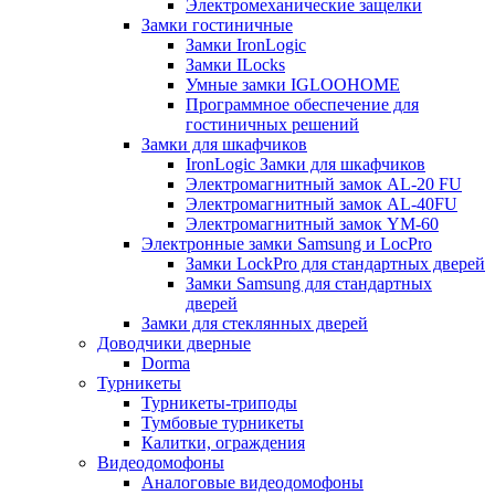
Электромеханические защелки
Замки гостиничные
Замки IronLogic
Замки ILocks
Умные замки IGLOOHOME
Программное обеспечение для
гостиничных решений
Замки для шкафчиков
IronLogic Замки для шкафчиков
Электромагнитный замок AL-20 FU
Электромагнитный замок AL-40FU
Электромагнитный замок YM-60
Электронные замки Samsung и LocPro
Замки LockPro для стандартных дверей
Замки Samsung для стандартных
дверей
Замки для стеклянных дверей
Доводчики дверные
Dorma
Турникеты
Турникеты-триподы
Тумбовые турникеты
Калитки, ограждения
Видеодомофоны
Аналоговые видеодомофоны