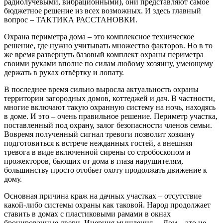
радиолучевыми, вибрационными), они представляют самое
бюджетное решение из всех возможных. И здесь главный
вопрос – ТАКТИКА РАССТАНОВКИ.
Охрана периметра дома – это комплексное техническое
решение, где нужно учитывать множество факторов. Но в то
же время развернуть базовый комплект охраны периметра
своими руками вполне по силам любому хозяину, умеющему
держать в руках отвёртку и лопату.
В последнее время сильно выросла актуальность охраны
территории загородных домов, коттеджей и дач. В частности,
многие включают такую охранную систему на ночь, находясь
в доме. И это – очень правильное решение. Периметр участка,
поставленный под охрану, залог безопасности членов семьи.
Вовремя полученный сигнал тревоги позволит хозяину
подготовиться к встрече нежданных гостей, а внешняя
тревога в виде включенной сирены со стробоскопом и
прожекторов, бьющих от дома в глаза нарушителям,
большинству просто отобьет охоту продолжать движение к
дому.
Основная причина краж на дачных участках – отсутствие
какой-либо системы охраны как таковой. Народ продолжает
ставить в домах с пластиковыми рамами в окнах
бронированные двери. Инерция мышления… Дом – это не