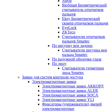
Anviz
BioSmart Биометрический
считыватель отпечатков
пальцев
Ekey Биометрический
сканер отпечатков пальцев
EyeLock
ZKTeco
Считыватели отпечатков
пальцев Smartec
По рисунку вен ладони
Считыватели рисунка вен
пальца Smartec
По радужной оболочке глаза
По лицу
Считыватели геометрии
лица Smartec
Замки для систем контроля доступа
Электромагнитные замки
Электромагнитные замки АККОРД
Электромагнитные замки ALER
Электромагнитные замки SOCA
Электромагнитные замки YLI
Фиксаторы (удерживатели) дверей
электромагнитные