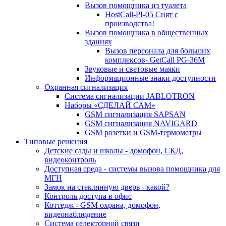
Вызов помощника из туалета
HostCall-PI-05 Снят с
производства!
Вызов помощника в общественных
зданиях
Вызов персонала для больших
комплексов- GetCall PG-36M
Звуковые и световые маяки
Информационные знаки доступности
Охранная сигнализация
Система сигнализации JABLOTRON
Наборы «СДЕЛАЙ САМ»
GSM сигнализация SAPSAN
GSM сигнализация NAVIGARD
GSM розетки и GSM-термометры
Типовые решения
Детские сады и школы - домофон, СКД,
видеоконтроль
Доступная среда - системы вызова помощника для
МГН
Замок на стеклянную дверь - какой?
Контроль доступа в офис
Коттедж - GSM охрана, домофон,
видеонаблюдение
Система селекторной связи