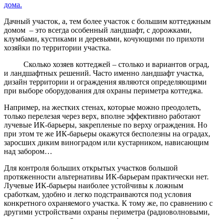
дома.
Дачный участок, а, тем более участок с большим коттеджным
домом – это всегда особенный ландшафт, с дорожками,
клумбами, кустиками и деревьями, кочующими по прихоти
хозяйки по территории участка.
Сколько хозяев коттеджей – столько и вариантов оград,
и ландшафтных решений. Часто именно ландшафт участка,
дизайн территории и ограждения являются определяющими
при выборе оборудования для охраны периметра коттеджа.
Например, на жестких стенах, которые можно преодолеть,
только перелезая через верх, вполне эффективно работают
лучевые ИК-барьеры, закрепленые по верху ограждения. Но
при этом те же ИК-барьеры окажутся бесполезны на оградах,
заросших диким виноградом или кустарником, нависающим
над забором…
Для контроля больших открытых участков большой
протяженности альтернативы ИК-барьерам практически нет.
Лучевые ИК-барьеры наиболее устойчивы к ложным
сработкам, удобно и легко подстраиваются под условия
конкретного охраняемого участка. К тому же, по сравнению с
другими устройствами охраны периметра (радиоволновыми,