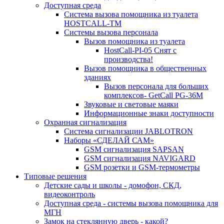
Доступная среда
Система вызова помощника из туалета
HOSTCALL-TM
Системы вызова персонала
Вызов помощника из туалета
HostCall-PI-05 Снят с
производства!
Вызов помощника в общественных
зданиях
Вызов персонала для больших
комплексов- GetCall PG-36M
Звуковые и световые маяки
Информационные знаки доступности
Охранная сигнализация
Система сигнализации JABLOTRON
Наборы «СДЕЛАЙ САМ»
GSM сигнализация SAPSAN
GSM сигнализация NAVIGARD
GSM розетки и GSM-термометры
Типовые решения
Детские сады и школы - домофон, СКД,
видеоконтроль
Доступная среда - системы вызова помощника для
МГН
Замок на стеклянную дверь - какой?