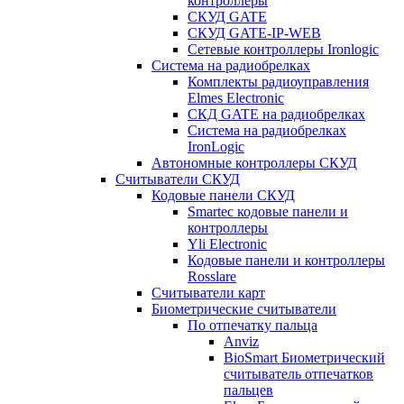
контроллеры
СКУД GATE
СКУД GATE-IP-WEB
Сетевые контроллеры Ironlogic
Система на радиобрелках
Комплекты радиоуправления
Elmes Electronic
СКД GATE на радиобрелках
Система на радиобрелках
IronLogic
Автономные контроллеры СКУД
Считыватели СКУД
Кодовые панели СКУД
Smartec кодовые панели и
контроллеры
Yli Electronic
Кодовые панели и контроллеры
Rosslare
Считыватели карт
Биометрические считыватели
По отпечатку пальца
Anviz
BioSmart Биометрический
считыватель отпечатков
пальцев