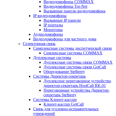
Видеодомофоны COMMAX
Видеодомофоны Tor-Net
Вызывные панели видеодомофона
IP видеодомофоны
Вызывные IP панели
IP порталы
Мониторы
Аудиодомофоны
Видеодомофоны для частного дома
Селекторная связь
Симплексные системы диспетчерской связи
Симлексные системы COMMAX
Дуплексные системы
Дуплексные системы связи COMMAX
Дуплексные системы связи GetCall
Оборудование Stelberry
Системы Директор-секретарь
Дуплексное переговорное устройство
директор-секретарь HostCall RK.01
Переговорные устройства Директор-
секретарь Stelberry
Системы Клиент-кассир
Клиент-кассир GetCall
Связь для уголовно-исправительных
учреждений