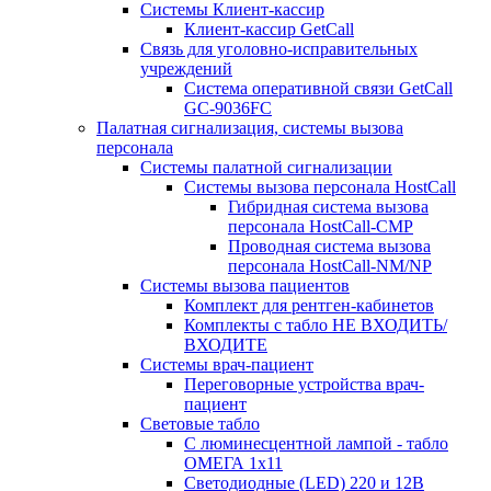
Системы Клиент-кассир
Клиент-кассир GetCall
Связь для уголовно-исправительных
учреждений
Система оперативной связи GetCall
GC-9036FC
Палатная сигнализация, системы вызова
персонала
Системы палатной сигнализации
Системы вызова персонала HostCall
Гибридная система вызова
персонала HostCall-CMP
Проводная система вызова
персонала HostCall-NM/NP
Системы вызова пациентов
Комплект для рентген-кабинетов
Комплекты с табло НЕ ВХОДИТЬ/
ВХОДИТЕ
Системы врач-пациент
Переговорные устройства врач-
пациент
Световые табло
С люминесцентной лампой - табло
ОМЕГА 1х11
Светодиодные (LED) 220 и 12В