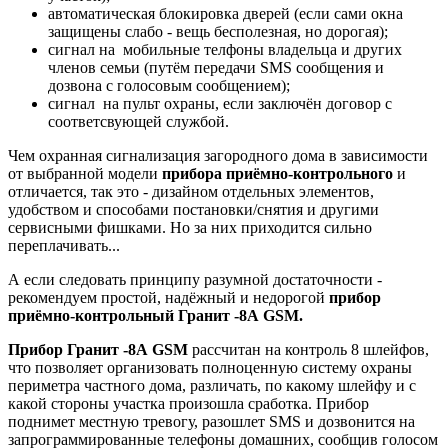
автоматическая блокировка дверей (если сами окна
защищены слабо - вещь бесполезная, но дорогая);
сигнал на мобильные телфоны владельца и других
членов семьи (путём передачи SMS сообщения и
дозвона с голосовым сообщением);
сигнал на пульт охраны, если заключён договор с
соответсвующей службой.
Чем охранная сигнализация загородного дома в зависимости
от выбранной модели
прибора приёмно-контрольного
и
отличается, так это - дизайном отдельных элементов,
удобством и способами постановки/снятия и другими
сервисными фишками. Но за них приходится сильно
переплачивать...
А если следовать принципу разумной достаточности -
рекомендуем простой, надёжный и недорогой
прибор
приёмно-контрольный Гранит -8А GSM.
Прибор Гранит -8А GSM
рассчитан на контроль 8 шлейфов,
что позволяет организовать полноценную систему охраны
периметра частного дома, различать, по какому шлейфу и с
какой стороны участка произошла сработка. Прибор
поднимет местную тревогу, разошлет SMS и дозвонится на
запрограммированные телефоны домашних, сообщив голосом