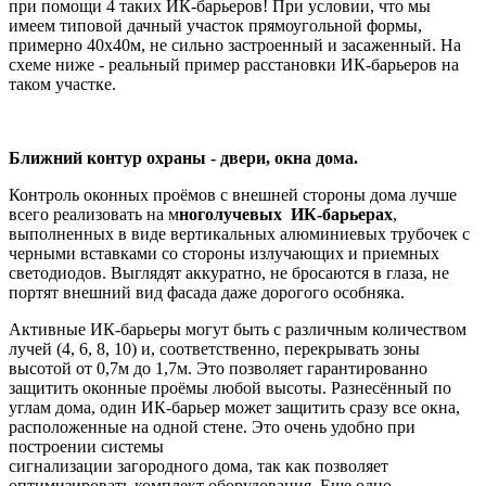
при помощи 4 таких ИК-барьеров! При условии, что мы
имеем типовой дачный участок прямоугольной формы,
примерно 40х40м, не сильно застроенный и засаженный. На
схеме ниже - реальный пример расстановки ИК-барьеров на
таком участке.
Ближний контур охраны - двери, окна дома.
Контроль оконных проёмов с внешней стороны дома лучше
всего реализовать на м
ноголучевых ИК-барьерах
,
выполненных в виде вертикальных алюминиевых трубочек с
черными вставками со стороны излучающих и приемных
светодиодов. Выглядят аккуратно, не бросаются в глаза, не
портят внешний вид фасада даже дорогого особняка.
Активные ИК-барьеры могут быть с различным количеством
лучей (4, 6, 8, 10) и, соответственно, перекрывать зоны
высотой от 0,7м до 1,7м. Это позволяет гарантированно
защитить оконные проёмы любой высоты. Разнесённый по
углам дома, один ИК-барьер может защитить сразу все окна,
расположенные на одной стене.
Это очень удобно при
построении системы
сигнализации загородного дома, так как позволяет
оптимизировать комплект оборудования. Еще одно