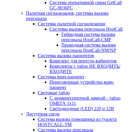
Система оперативной связи GetCall
GC-9036FC
Палатная сигнализация, системы вызова
персонала
Системы палатной сигнализации
Системы вызова персонала HostCall
Гибридная система вызова
персонала HostCall-CMP
Проводная система вызова
персонала HostCall-NM/NP
Системы вызова пациентов
Комплект для рентген-кабинетов
Комплекты с табло НЕ ВХОДИТЬ/
ВХОДИТЕ
Системы врач-пациент
Переговорные устройства врач-
пациент
Световые табло
С люминесцентной лампой - табло
ОМЕГА 1х11
Светодиодные (LED) 220 и 12В
Доступная среда
Система вызова помощника из туалета
HOSTCALL-TM
Системы вызова персонала