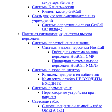
секретарь Stelberry
Системы Клиент-кассир
Клиент-кассир GetCall
Связь для уголовно-исправительных
учреждений
Система оперативной связи GetCall
GC-9036FC
Палатная сигнализация, системы вызова
персонала
Системы палатной сигнализации
Системы вызова персонала HostCall
Гибридная система вызова
персонала HostCall-CMP
Проводная система вызова
персонала HostCall-NM/NP
Системы вызова пациентов
Комплект для рентген-кабинетов
Комплекты с табло НЕ ВХОДИТЬ/
ВХОДИТЕ
Системы врач-пациент
Переговорные устройства врач-
пациент
Световые табло
С люминесцентной лампой - табло
ОМЕГА 1х11