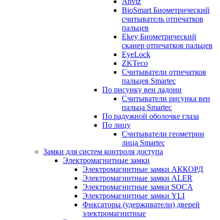
Anviz
BioSmart Биометрический
считыватель отпечатков
пальцев
Ekey Биометрический
сканер отпечатков пальцев
EyeLock
ZKTeco
Считыватели отпечатков
пальцев Smartec
По рисунку вен ладони
Считыватели рисунка вен
пальца Smartec
По радужной оболочке глаза
По лицу
Считыватели геометрии
лица Smartec
Замки для систем контроля доступа
Электромагнитные замки
Электромагнитные замки АККОРД
Электромагнитные замки ALER
Электромагнитные замки SOCA
Электромагнитные замки YLI
Фиксаторы (удерживатели) дверей
электромагнитные