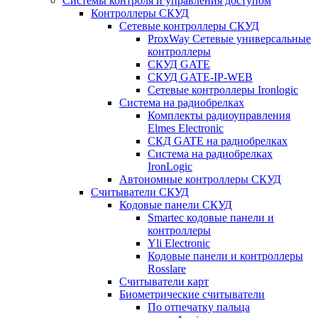
Системы контроля и управления доступом
Контроллеры СКУД
Сетевые контроллеры СКУД
ProxWay Сетевые универсальные
контроллеры
СКУД GATE
СКУД GATE-IP-WEB
Сетевые контроллеры Ironlogic
Система на радиобрелках
Комплекты радиоуправления
Elmes Electronic
СКД GATE на радиобрелках
Система на радиобрелках
IronLogic
Автономные контроллеры СКУД
Считыватели СКУД
Кодовые панели СКУД
Smartec кодовые панели и
контроллеры
Yli Electronic
Кодовые панели и контроллеры
Rosslare
Считыватели карт
Биометрические считыватели
По отпечатку пальца