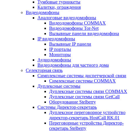
Тумбовые турникеты
Калитки, ограждения
Видеодомофоны
Аналоговые видеодомофоны
Видеодомофоны COMMAX
Видеодомофоны Tor-Net
Вызывные панели видеодомофона
IP видеодомофоны
Вызывные IP панели
IP порталы
Мониторы
Аудиодомофоны
Видеодомофоны для частного дома
Селекторная связь
Симплексные системы диспетчерской связи
Симлексные системы COMMAX
Дуплексные системы
Дуплексные системы связи COMMAX
Дуплексные системы связи GetCall
Оборудование Stelberry
Системы Директор-секретарь
Дуплексное переговорное устройство
директор-секретарь HostCall RK.01
Переговорные устройства Директор-
секретарь Stelberry