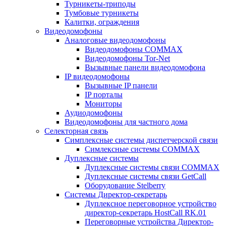
Турникеты-триподы
Тумбовые турникеты
Калитки, ограждения
Видеодомофоны
Аналоговые видеодомофоны
Видеодомофоны COMMAX
Видеодомофоны Tor-Net
Вызывные панели видеодомофона
IP видеодомофоны
Вызывные IP панели
IP порталы
Мониторы
Аудиодомофоны
Видеодомофоны для частного дома
Селекторная связь
Симплексные системы диспетчерской связи
Симлексные системы COMMAX
Дуплексные системы
Дуплексные системы связи COMMAX
Дуплексные системы связи GetCall
Оборудование Stelberry
Системы Директор-секретарь
Дуплексное переговорное устройство
директор-секретарь HostCall RK.01
Переговорные устройства Директор-