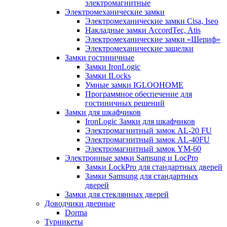
электромагнитные
Электромеханические замки
Электромеханические замки Cisa, Iseo
Накладные замки AccordTec, Atis
Электромеханические замки «Шериф»
Электромеханические защелки
Замки гостиничные
Замки IronLogic
Замки ILocks
Умные замки IGLOOHOME
Программное обеспечение для
гостиничных решений
Замки для шкафчиков
IronLogic Замки для шкафчиков
Электромагнитный замок AL-20 FU
Электромагнитный замок AL-40FU
Электромагнитный замок YM-60
Электронные замки Samsung и LocPro
Замки LockPro для стандартных дверей
Замки Samsung для стандартных
дверей
Замки для стеклянных дверей
Доводчики дверные
Dorma
Турникеты