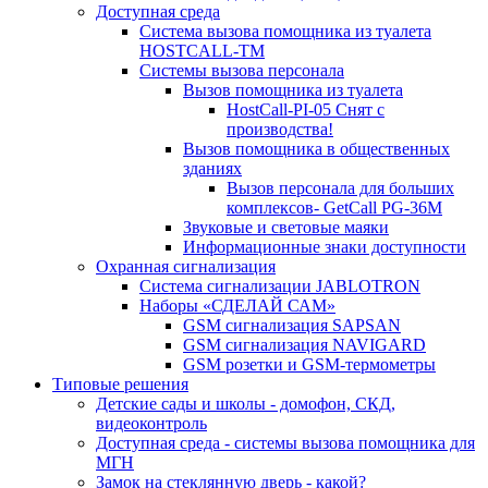
Доступная среда
Система вызова помощника из туалета
HOSTCALL-TM
Системы вызова персонала
Вызов помощника из туалета
HostCall-PI-05 Снят с
производства!
Вызов помощника в общественных
зданиях
Вызов персонала для больших
комплексов- GetCall PG-36M
Звуковые и световые маяки
Информационные знаки доступности
Охранная сигнализация
Система сигнализации JABLOTRON
Наборы «СДЕЛАЙ САМ»
GSM сигнализация SAPSAN
GSM сигнализация NAVIGARD
GSM розетки и GSM-термометры
Типовые решения
Детские сады и школы - домофон, СКД,
видеоконтроль
Доступная среда - системы вызова помощника для
МГН
Замок на стеклянную дверь - какой?