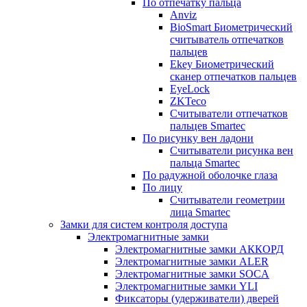
По отпечатку пальца
Anviz
BioSmart Биометрический
считыватель отпечатков
пальцев
Ekey Биометрический
сканер отпечатков пальцев
EyeLock
ZKTeco
Считыватели отпечатков
пальцев Smartec
По рисунку вен ладони
Считыватели рисунка вен
пальца Smartec
По радужной оболочке глаза
По лицу
Считыватели геометрии
лица Smartec
Замки для систем контроля доступа
Электромагнитные замки
Электромагнитные замки АККОРД
Электромагнитные замки ALER
Электромагнитные замки SOCA
Электромагнитные замки YLI
Фиксаторы (удерживатели) дверей