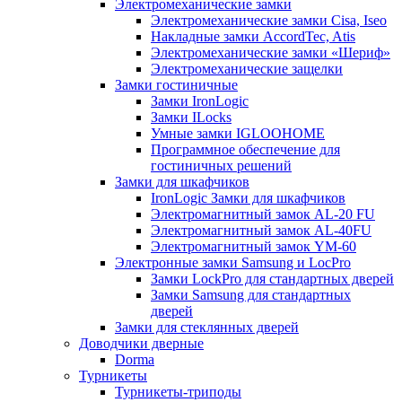
Электромеханические замки
Электромеханические замки Cisa, Iseo
Накладные замки AccordTec, Atis
Электромеханические замки «Шериф»
Электромеханические защелки
Замки гостиничные
Замки IronLogic
Замки ILocks
Умные замки IGLOOHOME
Программное обеспечение для
гостиничных решений
Замки для шкафчиков
IronLogic Замки для шкафчиков
Электромагнитный замок AL-20 FU
Электромагнитный замок AL-40FU
Электромагнитный замок YM-60
Электронные замки Samsung и LocPro
Замки LockPro для стандартных дверей
Замки Samsung для стандартных
дверей
Замки для стеклянных дверей
Доводчики дверные
Dorma
Турникеты
Турникеты-триподы