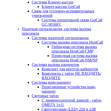
Системы Клиент-кассир
Клиент-кассир GetCall
Связь для уголовно-исправительных
учреждений
Система оперативной связи GetCall
GC-9036FC
Палатная сигнализация, системы вызова
персонала
Системы палатной сигнализации
Системы вызова персонала HostCall
Гибридная система вызова
персонала HostCall-CMP
Проводная система вызова
персонала HostCall-NM/NP
Системы вызова пациентов
Комплект для рентген-кабинетов
Комплекты с табло НЕ ВХОДИТЬ/
ВХОДИТЕ
Системы врач-пациент
Переговорные устройства врач-
пациент
Световые табло
С люминесцентной лампой - табло
ОМЕГА 1х11
Светодиодные (LED) 220 и 12В