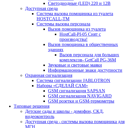
Светодиодные (LED) 220 и 12В
Доступная среда
Система вызова помощника из туалета
HOSTCALL-TM
Системы вызова персонала
Вызов помощника из туалета
HostCall-PI-05 Снят с
производства!
Вызов помощника в общественных
зданиях
Вызов персонала для больших
комплексов- GetCall PG-36M
Звуковые и световые маяки
Информационные знаки доступности
Охранная сигнализация
Система сигнализации JABLOTRON
Наборы «СДЕЛАЙ САМ»
GSM сигнализация SAPSAN
GSM сигнализация NAVIGARD
GSM розетки и GSM-термометры
Типовые решения
Детские сады и школы - домофон, СКД,
видеоконтроль
Доступная среда - системы вызова помощника для
МГН