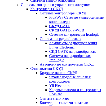
Системы видеонаблюдения
Системы контроля и управления доступом
Контроллеры СКУД
Сетевые контроллеры СКУД
ProxWay Сетевые универсальные
контроллеры
СКУД GATE
СКУД GATE-IP-WEB
Сетевые контроллеры Ironlogic
Система на радиобрелках
Комплекты радиоуправления
Elmes Electronic
СКД GATE на радиобрелках
Система на радиобрелках
IronLogic
Автономные контроллеры СКУД
Считыватели СКУД
Кодовые панели СКУД
Smartec кодовые панели и
контроллеры
Yli Electronic
Кодовые панели и контроллеры
Rosslare
Считыватели карт
Биометрические считыватели