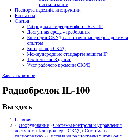
сигнализации
Паспорта изделий, инструкции
Контакты
Статьи
Гибридный видеодомофон TR-31 IP
Доступная среда - требования
Еще один СКУД на стеклянные двери - делимся
опытом
Контроллер СКУД
Международные стандарты защиты IP
Техническое Задание
Учет рабочего времени СКУД
Заказать звонок
Радиобрелок IL-100
Вы здесь
Главная
›
Оборудование
›
Системы контроля и управления
доступом
›
Контроллеры СКУД
›
Система на
радиобрелках
›
Система на радиобрелках IronLogic
›