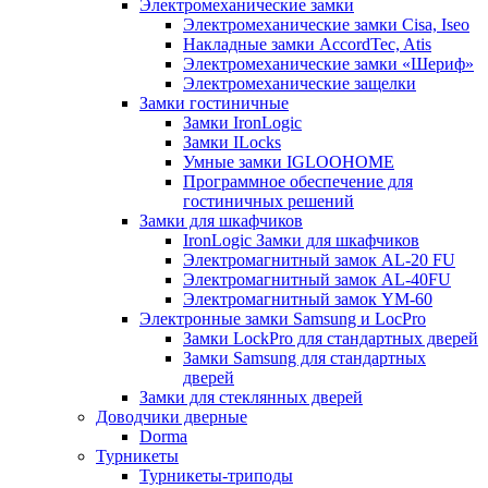
Электромеханические замки
Электромеханические замки Cisa, Iseo
Накладные замки AccordTec, Atis
Электромеханические замки «Шериф»
Электромеханические защелки
Замки гостиничные
Замки IronLogic
Замки ILocks
Умные замки IGLOOHOME
Программное обеспечение для
гостиничных решений
Замки для шкафчиков
IronLogic Замки для шкафчиков
Электромагнитный замок AL-20 FU
Электромагнитный замок AL-40FU
Электромагнитный замок YM-60
Электронные замки Samsung и LocPro
Замки LockPro для стандартных дверей
Замки Samsung для стандартных
дверей
Замки для стеклянных дверей
Доводчики дверные
Dorma
Турникеты
Турникеты-триподы