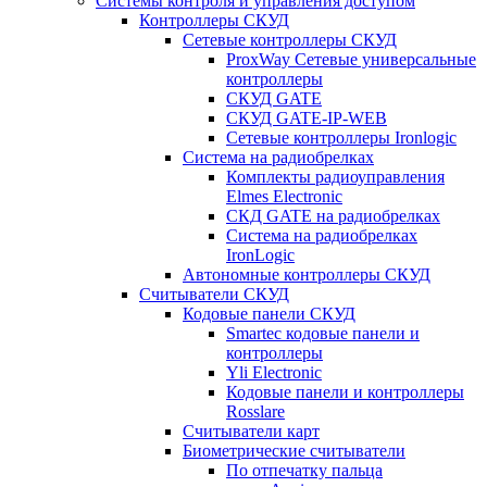
Системы контроля и управления доступом
Контроллеры СКУД
Сетевые контроллеры СКУД
ProxWay Сетевые универсальные
контроллеры
СКУД GATE
СКУД GATE-IP-WEB
Сетевые контроллеры Ironlogic
Система на радиобрелках
Комплекты радиоуправления
Elmes Electronic
СКД GATE на радиобрелках
Система на радиобрелках
IronLogic
Автономные контроллеры СКУД
Считыватели СКУД
Кодовые панели СКУД
Smartec кодовые панели и
контроллеры
Yli Electronic
Кодовые панели и контроллеры
Rosslare
Считыватели карт
Биометрические считыватели
По отпечатку пальца