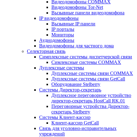
Видеодомофоны COMMAX
Видеодомофоны Tor-Net
Вызывные панели видеодомофона
IP видеодомофоны
Вызывные IP панели
IP порталы
Мониторы
Аудиодомофоны
Видеодомофоны для частного дома
Селекторная связь
Симплексные системы диспетчерской связи
Симлексные системы COMMAX
Дуплексные системы
Дуплексные системы связи COMMAX
Дуплексные системы связи GetCall
Оборудование Stelberry
Системы Директор-секретарь
Дуплексное переговорное устройство
директор-секретарь HostCall RK.01
Переговорные устройства Директор-
секретарь Stelberry
Системы Клиент-кассир
Клиент-кассир GetCall
Связь для уголовно-исправительных
учреждений