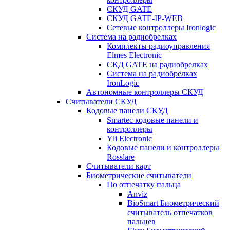
СКУД GATE
СКУД GATE-IP-WEB
Сетевые контроллеры Ironlogic
Система на радиобрелках
Комплекты радиоуправления
Elmes Electronic
СКД GATE на радиобрелках
Система на радиобрелках
IronLogic
Автономные контроллеры СКУД
Считыватели СКУД
Кодовые панели СКУД
Smartec кодовые панели и
контроллеры
Yli Electronic
Кодовые панели и контроллеры
Rosslare
Считыватели карт
Биометрические считыватели
По отпечатку пальца
Anviz
BioSmart Биометрический
считыватель отпечатков
пальцев