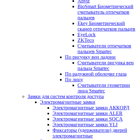
Anviz
BioSmart Биометрический
считыватель отпечатков
пальцев
Ekey Биометрический
сканер отпечатков пальцев
EyeLock
ZKTeco
Считыватели отпечатков
пальцев Smartec
По рисунку вен ладони
Считыватели рисунка вен
пальца Smartec
По радужной оболочке глаза
По лицу
Считыватели геометрии
лица Smartec
Замки для систем контроля доступа
Электромагнитные замки
Электромагнитные замки АККОРД
Электромагнитные замки ALER
Электромагнитные замки SOCA
Электромагнитные замки YLI
Фиксаторы (удерживатели) дверей
электромагнитные