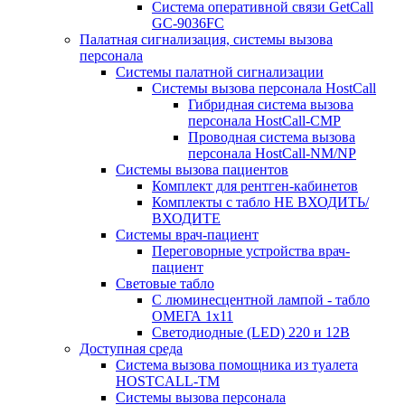
Система оперативной связи GetCall
GC-9036FC
Палатная сигнализация, системы вызова
персонала
Системы палатной сигнализации
Системы вызова персонала HostCall
Гибридная система вызова
персонала HostCall-CMP
Проводная система вызова
персонала HostCall-NM/NP
Системы вызова пациентов
Комплект для рентген-кабинетов
Комплекты с табло НЕ ВХОДИТЬ/
ВХОДИТЕ
Системы врач-пациент
Переговорные устройства врач-
пациент
Световые табло
С люминесцентной лампой - табло
ОМЕГА 1х11
Светодиодные (LED) 220 и 12В
Доступная среда
Система вызова помощника из туалета
HOSTCALL-TM
Системы вызова персонала