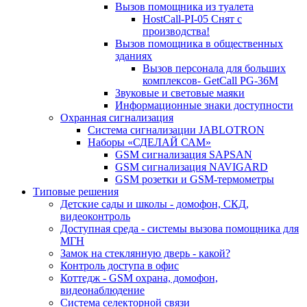
Вызов помощника из туалета
HostCall-PI-05 Снят с
производства!
Вызов помощника в общественных
зданиях
Вызов персонала для больших
комплексов- GetCall PG-36M
Звуковые и световые маяки
Информационные знаки доступности
Охранная сигнализация
Система сигнализации JABLOTRON
Наборы «СДЕЛАЙ САМ»
GSM сигнализация SAPSAN
GSM сигнализация NAVIGARD
GSM розетки и GSM-термометры
Типовые решения
Детские сады и школы - домофон, СКД,
видеоконтроль
Доступная среда - системы вызова помощника для
МГН
Замок на стеклянную дверь - какой?
Контроль доступа в офис
Коттедж - GSM охрана, домофон,
видеонаблюдение
Система селекторной связи