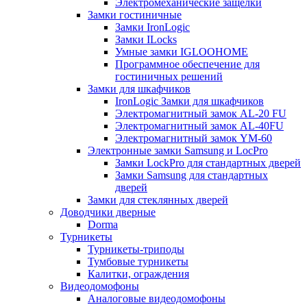
Электромеханические защелки
Замки гостиничные
Замки IronLogic
Замки ILocks
Умные замки IGLOOHOME
Программное обеспечение для
гостиничных решений
Замки для шкафчиков
IronLogic Замки для шкафчиков
Электромагнитный замок AL-20 FU
Электромагнитный замок AL-40FU
Электромагнитный замок YM-60
Электронные замки Samsung и LocPro
Замки LockPro для стандартных дверей
Замки Samsung для стандартных
дверей
Замки для стеклянных дверей
Доводчики дверные
Dorma
Турникеты
Турникеты-триподы
Тумбовые турникеты
Калитки, ограждения
Видеодомофоны
Аналоговые видеодомофоны