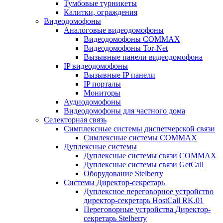
Тумбовые турникеты
Калитки, ограждения
Видеодомофоны
Аналоговые видеодомофоны
Видеодомофоны COMMAX
Видеодомофоны Tor-Net
Вызывные панели видеодомофона
IP видеодомофоны
Вызывные IP панели
IP порталы
Мониторы
Аудиодомофоны
Видеодомофоны для частного дома
Селекторная связь
Симплексные системы диспетчерской связи
Симлексные системы COMMAX
Дуплексные системы
Дуплексные системы связи COMMAX
Дуплексные системы связи GetCall
Оборудование Stelberry
Системы Директор-секретарь
Дуплексное переговорное устройство
директор-секретарь HostCall RK.01
Переговорные устройства Директор-
секретарь Stelberry