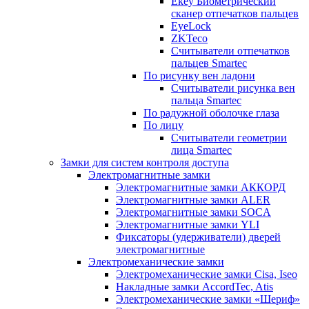
Ekey Биометрический
сканер отпечатков пальцев
EyeLock
ZKTeco
Считыватели отпечатков
пальцев Smartec
По рисунку вен ладони
Считыватели рисунка вен
пальца Smartec
По радужной оболочке глаза
По лицу
Считыватели геометрии
лица Smartec
Замки для систем контроля доступа
Электромагнитные замки
Электромагнитные замки АККОРД
Электромагнитные замки ALER
Электромагнитные замки SOCA
Электромагнитные замки YLI
Фиксаторы (удерживатели) дверей
электромагнитные
Электромеханические замки
Электромеханические замки Cisa, Iseo
Накладные замки AccordTec, Atis
Электромеханические замки «Шериф»