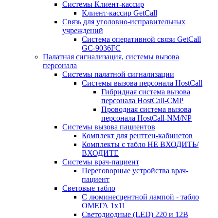
Системы Клиент-кассир
Клиент-кассир GetCall
Связь для уголовно-исправительных
учреждений
Система оперативной связи GetCall
GC-9036FC
Палатная сигнализация, системы вызова
персонала
Системы палатной сигнализации
Системы вызова персонала HostCall
Гибридная система вызова
персонала HostCall-CMP
Проводная система вызова
персонала HostCall-NM/NP
Системы вызова пациентов
Комплект для рентген-кабинетов
Комплекты с табло НЕ ВХОДИТЬ/
ВХОДИТЕ
Системы врач-пациент
Переговорные устройства врач-
пациент
Световые табло
С люминесцентной лампой - табло
ОМЕГА 1х11
Светодиодные (LED) 220 и 12В