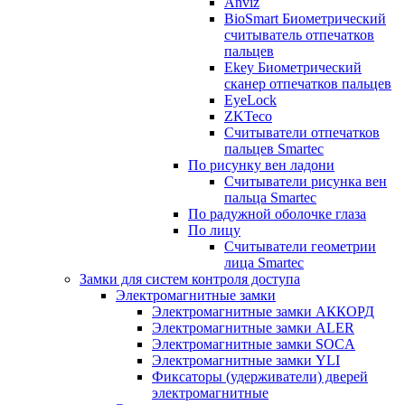
Anviz
BioSmart Биометрический
считыватель отпечатков
пальцев
Ekey Биометрический
сканер отпечатков пальцев
EyeLock
ZKTeco
Считыватели отпечатков
пальцев Smartec
По рисунку вен ладони
Считыватели рисунка вен
пальца Smartec
По радужной оболочке глаза
По лицу
Считыватели геометрии
лица Smartec
Замки для систем контроля доступа
Электромагнитные замки
Электромагнитные замки АККОРД
Электромагнитные замки ALER
Электромагнитные замки SOCA
Электромагнитные замки YLI
Фиксаторы (удерживатели) дверей
электромагнитные