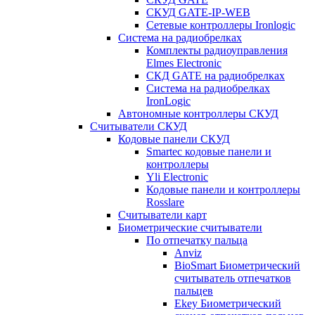
СКУД GATE-IP-WEB
Сетевые контроллеры Ironlogic
Система на радиобрелках
Комплекты радиоуправления
Elmes Electronic
СКД GATE на радиобрелках
Система на радиобрелках
IronLogic
Автономные контроллеры СКУД
Считыватели СКУД
Кодовые панели СКУД
Smartec кодовые панели и
контроллеры
Yli Electronic
Кодовые панели и контроллеры
Rosslare
Считыватели карт
Биометрические считыватели
По отпечатку пальца
Anviz
BioSmart Биометрический
считыватель отпечатков
пальцев
Ekey Биометрический