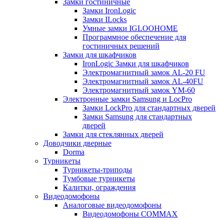
Замки гостиничные
Замки IronLogic
Замки ILocks
Умные замки IGLOOHOME
Программное обеспечение для
гостиничных решений
Замки для шкафчиков
IronLogic Замки для шкафчиков
Электромагнитный замок AL-20 FU
Электромагнитный замок AL-40FU
Электромагнитный замок YM-60
Электронные замки Samsung и LocPro
Замки LockPro для стандартных дверей
Замки Samsung для стандартных
дверей
Замки для стеклянных дверей
Доводчики дверные
Dorma
Турникеты
Турникеты-триподы
Тумбовые турникеты
Калитки, ограждения
Видеодомофоны
Аналоговые видеодомофоны
Видеодомофоны COMMAX