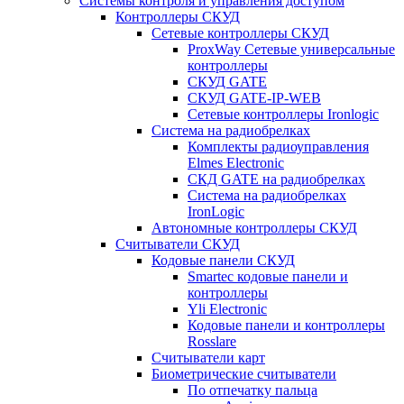
Системы контроля и управления доступом
Контроллеры СКУД
Сетевые контроллеры СКУД
ProxWay Сетевые универсальные
контроллеры
СКУД GATE
СКУД GATE-IP-WEB
Сетевые контроллеры Ironlogic
Система на радиобрелках
Комплекты радиоуправления
Elmes Electronic
СКД GATE на радиобрелках
Система на радиобрелках
IronLogic
Автономные контроллеры СКУД
Считыватели СКУД
Кодовые панели СКУД
Smartec кодовые панели и
контроллеры
Yli Electronic
Кодовые панели и контроллеры
Rosslare
Считыватели карт
Биометрические считыватели
По отпечатку пальца