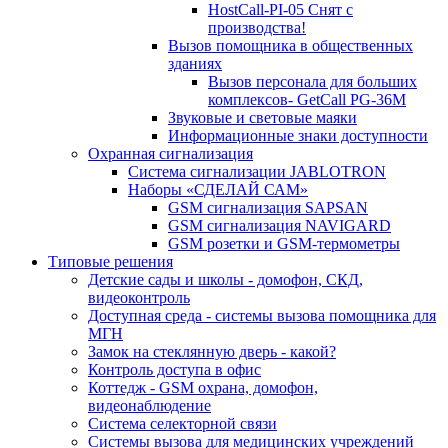
HostCall-PI-05 Снят с
производства!
Вызов помощника в общественных
зданиях
Вызов персонала для больших
комплексов- GetCall PG-36M
Звуковые и световые маяки
Информационные знаки доступности
Охранная сигнализация
Система сигнализации JABLOTRON
Наборы «СДЕЛАЙ САМ»
GSM сигнализация SAPSAN
GSM сигнализация NAVIGARD
GSM розетки и GSM-термометры
Типовые решения
Детские сады и школы - домофон, СКД,
видеоконтроль
Доступная среда - системы вызова помощника для
МГН
Замок на стеклянную дверь - какой?
Контроль доступа в офис
Коттедж - GSM охрана, домофон,
видеонаблюдение
Система селекторной связи
Системы вызова для медицинских учреждений