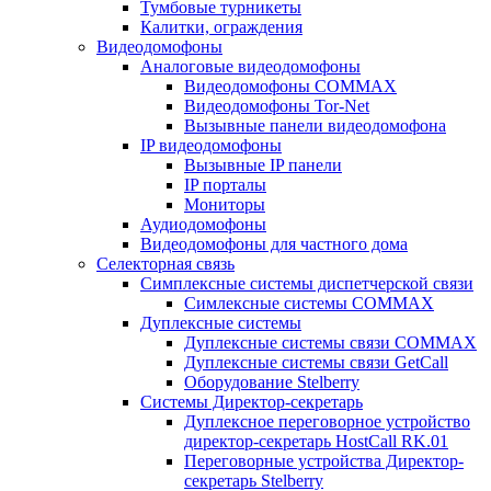
Тумбовые турникеты
Калитки, ограждения
Видеодомофоны
Аналоговые видеодомофоны
Видеодомофоны COMMAX
Видеодомофоны Tor-Net
Вызывные панели видеодомофона
IP видеодомофоны
Вызывные IP панели
IP порталы
Мониторы
Аудиодомофоны
Видеодомофоны для частного дома
Селекторная связь
Симплексные системы диспетчерской связи
Симлексные системы COMMAX
Дуплексные системы
Дуплексные системы связи COMMAX
Дуплексные системы связи GetCall
Оборудование Stelberry
Системы Директор-секретарь
Дуплексное переговорное устройство
директор-секретарь HostCall RK.01
Переговорные устройства Директор-
секретарь Stelberry