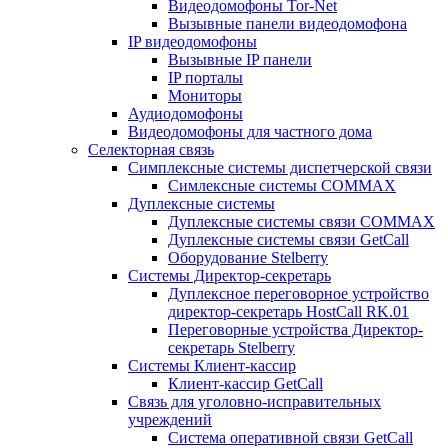
Видеодомофоны Tor-Net
Вызывные панели видеодомофона
IP видеодомофоны
Вызывные IP панели
IP порталы
Мониторы
Аудиодомофоны
Видеодомофоны для частного дома
Селекторная связь
Симплексные системы диспетчерской связи
Симлексные системы COMMAX
Дуплексные системы
Дуплексные системы связи COMMAX
Дуплексные системы связи GetCall
Оборудование Stelberry
Системы Директор-секретарь
Дуплексное переговорное устройство
директор-секретарь HostCall RK.01
Переговорные устройства Директор-
секретарь Stelberry
Системы Клиент-кассир
Клиент-кассир GetCall
Связь для уголовно-исправительных
учреждений
Система оперативной связи GetCall