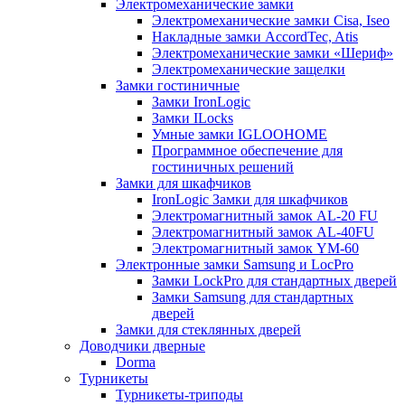
Электромеханические замки
Электромеханические замки Cisa, Iseo
Накладные замки AccordTec, Atis
Электромеханические замки «Шериф»
Электромеханические защелки
Замки гостиничные
Замки IronLogic
Замки ILocks
Умные замки IGLOOHOME
Программное обеспечение для
гостиничных решений
Замки для шкафчиков
IronLogic Замки для шкафчиков
Электромагнитный замок AL-20 FU
Электромагнитный замок AL-40FU
Электромагнитный замок YM-60
Электронные замки Samsung и LocPro
Замки LockPro для стандартных дверей
Замки Samsung для стандартных
дверей
Замки для стеклянных дверей
Доводчики дверные
Dorma
Турникеты
Турникеты-триподы