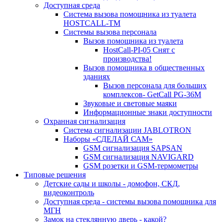
Доступная среда
Система вызова помощника из туалета
HOSTCALL-TM
Системы вызова персонала
Вызов помощника из туалета
HostCall-PI-05 Снят с
производства!
Вызов помощника в общественных
зданиях
Вызов персонала для больших
комплексов- GetCall PG-36M
Звуковые и световые маяки
Информационные знаки доступности
Охранная сигнализация
Система сигнализации JABLOTRON
Наборы «СДЕЛАЙ САМ»
GSM сигнализация SAPSAN
GSM сигнализация NAVIGARD
GSM розетки и GSM-термометры
Типовые решения
Детские сады и школы - домофон, СКД,
видеоконтроль
Доступная среда - системы вызова помощника для
МГН
Замок на стеклянную дверь - какой?