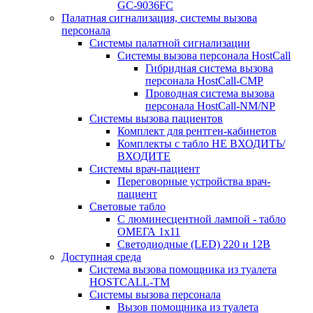
GC-9036FC
Палатная сигнализация, системы вызова
персонала
Системы палатной сигнализации
Системы вызова персонала HostCall
Гибридная система вызова
персонала HostCall-CMP
Проводная система вызова
персонала HostCall-NM/NP
Системы вызова пациентов
Комплект для рентген-кабинетов
Комплекты с табло НЕ ВХОДИТЬ/
ВХОДИТЕ
Системы врач-пациент
Переговорные устройства врач-
пациент
Световые табло
С люминесцентной лампой - табло
ОМЕГА 1х11
Светодиодные (LED) 220 и 12В
Доступная среда
Система вызова помощника из туалета
HOSTCALL-TM
Системы вызова персонала
Вызов помощника из туалета