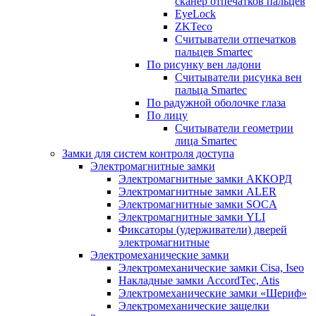
сканер отпечатков пальцев
EyeLock
ZKTeco
Считыватели отпечатков
пальцев Smartec
По рисунку вен ладони
Считыватели рисунка вен
пальца Smartec
По радужной оболочке глаза
По лицу
Считыватели геометрии
лица Smartec
Замки для систем контроля доступа
Электромагнитные замки
Электромагнитные замки АККОРД
Электромагнитные замки ALER
Электромагнитные замки SOCA
Электромагнитные замки YLI
Фиксаторы (удерживатели) дверей
электромагнитные
Электромеханические замки
Электромеханические замки Cisa, Iseo
Накладные замки AccordTec, Atis
Электромеханические замки «Шериф»
Электромеханические защелки