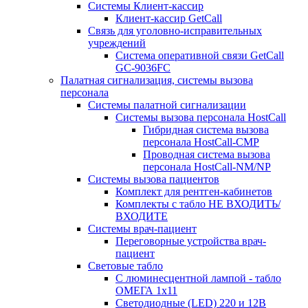
Системы Клиент-кассир
Клиент-кассир GetCall
Связь для уголовно-исправительных
учреждений
Система оперативной связи GetCall
GC-9036FC
Палатная сигнализация, системы вызова
персонала
Системы палатной сигнализации
Системы вызова персонала HostCall
Гибридная система вызова
персонала HostCall-CMP
Проводная система вызова
персонала HostCall-NM/NP
Системы вызова пациентов
Комплект для рентген-кабинетов
Комплекты с табло НЕ ВХОДИТЬ/
ВХОДИТЕ
Системы врач-пациент
Переговорные устройства врач-
пациент
Световые табло
С люминесцентной лампой - табло
ОМЕГА 1х11
Светодиодные (LED) 220 и 12В