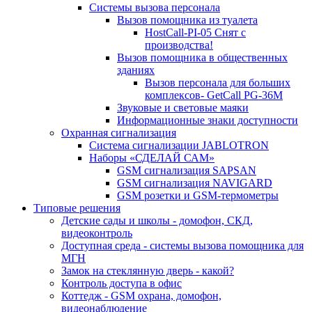
Системы вызова персонала
Вызов помощника из туалета
HostCall-PI-05 Снят с
производства!
Вызов помощника в общественных
зданиях
Вызов персонала для больших
комплексов- GetCall PG-36M
Звуковые и световые маяки
Информационные знаки доступности
Охранная сигнализация
Система сигнализации JABLOTRON
Наборы «СДЕЛАЙ САМ»
GSM сигнализация SAPSAN
GSM сигнализация NAVIGARD
GSM розетки и GSM-термометры
Типовые решения
Детские сады и школы - домофон, СКД,
видеоконтроль
Доступная среда - системы вызова помощника для
МГН
Замок на стеклянную дверь - какой?
Контроль доступа в офис
Коттедж - GSM охрана, домофон,
видеонаблюдение