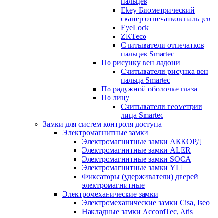
пальцев
Ekey Биометрический
сканер отпечатков пальцев
EyeLock
ZKTeco
Считыватели отпечатков
пальцев Smartec
По рисунку вен ладони
Считыватели рисунка вен
пальца Smartec
По радужной оболочке глаза
По лицу
Считыватели геометрии
лица Smartec
Замки для систем контроля доступа
Электромагнитные замки
Электромагнитные замки АККОРД
Электромагнитные замки ALER
Электромагнитные замки SOCA
Электромагнитные замки YLI
Фиксаторы (удерживатели) дверей
электромагнитные
Электромеханические замки
Электромеханические замки Cisa, Iseo
Накладные замки AccordTec, Atis