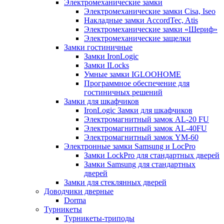
Электромеханические замки
Электромеханические замки Cisa, Iseo
Накладные замки AccordTec, Atis
Электромеханические замки «Шериф»
Электромеханические защелки
Замки гостиничные
Замки IronLogic
Замки ILocks
Умные замки IGLOOHOME
Программное обеспечение для
гостиничных решений
Замки для шкафчиков
IronLogic Замки для шкафчиков
Электромагнитный замок AL-20 FU
Электромагнитный замок AL-40FU
Электромагнитный замок YM-60
Электронные замки Samsung и LocPro
Замки LockPro для стандартных дверей
Замки Samsung для стандартных
дверей
Замки для стеклянных дверей
Доводчики дверные
Dorma
Турникеты
Турникеты-триподы