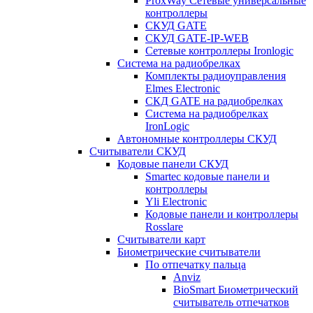
ProxWay Сетевые универсальные
контроллеры
СКУД GATE
СКУД GATE-IP-WEB
Сетевые контроллеры Ironlogic
Система на радиобрелках
Комплекты радиоуправления
Elmes Electronic
СКД GATE на радиобрелках
Система на радиобрелках
IronLogic
Автономные контроллеры СКУД
Считыватели СКУД
Кодовые панели СКУД
Smartec кодовые панели и
контроллеры
Yli Electronic
Кодовые панели и контроллеры
Rosslare
Считыватели карт
Биометрические считыватели
По отпечатку пальца
Anviz
BioSmart Биометрический
считыватель отпечатков