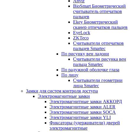
Anviz
BioSmart Биометрический
считыватель отпечатков
пальцев
Ekey Биометрический
сканер отпечатков пальцев
EyeLock
ZKTeco
Считыватели отпечатков
пальцев Smartec
По рисунку вен ладони
Считыватели рисунка вен
пальца Smartec
По радужной оболочке глаза
По лицу
Считыватели геометрии
лица Smartec
Замки для систем контроля доступа
Электромагнитные замки
Электромагнитные замки АККОРД
Электромагнитные замки ALER
Электромагнитные замки SOCA
Электромагнитные замки YLI
Фиксаторы (удерживатели) дверей
электромагнитные