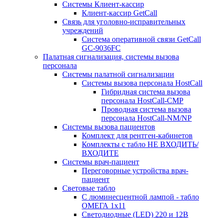
Системы Клиент-кассир
Клиент-кассир GetCall
Связь для уголовно-исправительных
учреждений
Система оперативной связи GetCall
GC-9036FC
Палатная сигнализация, системы вызова
персонала
Системы палатной сигнализации
Системы вызова персонала HostCall
Гибридная система вызова
персонала HostCall-CMP
Проводная система вызова
персонала HostCall-NM/NP
Системы вызова пациентов
Комплект для рентген-кабинетов
Комплекты с табло НЕ ВХОДИТЬ/
ВХОДИТЕ
Системы врач-пациент
Переговорные устройства врач-
пациент
Световые табло
С люминесцентной лампой - табло
ОМЕГА 1х11
Светодиодные (LED) 220 и 12В