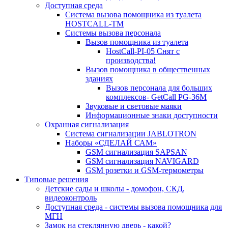
Доступная среда
Система вызова помощника из туалета
HOSTCALL-TM
Системы вызова персонала
Вызов помощника из туалета
HostCall-PI-05 Снят с
производства!
Вызов помощника в общественных
зданиях
Вызов персонала для больших
комплексов- GetCall PG-36M
Звуковые и световые маяки
Информационные знаки доступности
Охранная сигнализация
Система сигнализации JABLOTRON
Наборы «СДЕЛАЙ САМ»
GSM сигнализация SAPSAN
GSM сигнализация NAVIGARD
GSM розетки и GSM-термометры
Типовые решения
Детские сады и школы - домофон, СКД,
видеоконтроль
Доступная среда - системы вызова помощника для
МГН
Замок на стеклянную дверь - какой?