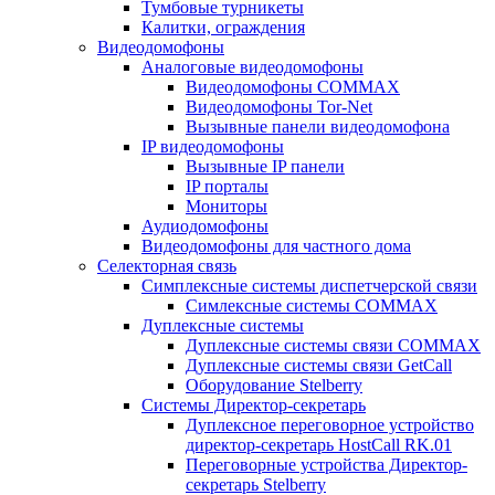
Тумбовые турникеты
Калитки, ограждения
Видеодомофоны
Аналоговые видеодомофоны
Видеодомофоны COMMAX
Видеодомофоны Tor-Net
Вызывные панели видеодомофона
IP видеодомофоны
Вызывные IP панели
IP порталы
Мониторы
Аудиодомофоны
Видеодомофоны для частного дома
Селекторная связь
Симплексные системы диспетчерской связи
Симлексные системы COMMAX
Дуплексные системы
Дуплексные системы связи COMMAX
Дуплексные системы связи GetCall
Оборудование Stelberry
Системы Директор-секретарь
Дуплексное переговорное устройство
директор-секретарь HostCall RK.01
Переговорные устройства Директор-
секретарь Stelberry