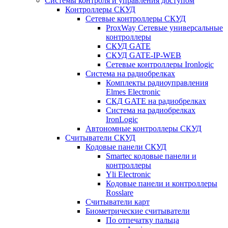
Системы контроля и управления доступом
Контроллеры СКУД
Сетевые контроллеры СКУД
ProxWay Сетевые универсальные
контроллеры
СКУД GATE
СКУД GATE-IP-WEB
Сетевые контроллеры Ironlogic
Система на радиобрелках
Комплекты радиоуправления
Elmes Electronic
СКД GATE на радиобрелках
Система на радиобрелках
IronLogic
Автономные контроллеры СКУД
Считыватели СКУД
Кодовые панели СКУД
Smartec кодовые панели и
контроллеры
Yli Electronic
Кодовые панели и контроллеры
Rosslare
Считыватели карт
Биометрические считыватели
По отпечатку пальца