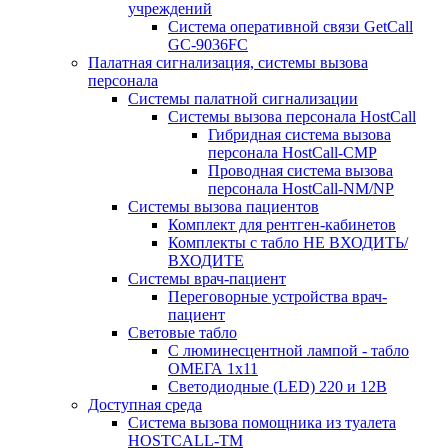
учреждений
Система оперативной связи GetCall
GC-9036FC
Палатная сигнализация, системы вызова
персонала
Системы палатной сигнализации
Системы вызова персонала HostCall
Гибридная система вызова
персонала HostCall-CMP
Проводная система вызова
персонала HostCall-NM/NP
Системы вызова пациентов
Комплект для рентген-кабинетов
Комплекты с табло НЕ ВХОДИТЬ/
ВХОДИТЕ
Системы врач-пациент
Переговорные устройства врач-
пациент
Световые табло
С люминесцентной лампой - табло
ОМЕГА 1х11
Светодиодные (LED) 220 и 12В
Доступная среда
Система вызова помощника из туалета
HOSTCALL-TM