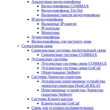
Аналоговые видеодомофоны
Видеодомофоны COMMAX
Видеодомофоны Tor-Net
Вызывные панели видеодомофона
IP видеодомофоны
Вызывные IP панели
IP порталы
Мониторы
Аудиодомофоны
Видеодомофоны для частного дома
Селекторная связь
Симплексные системы диспетчерской связи
Симлексные системы COMMAX
Дуплексные системы
Дуплексные системы связи COMMAX
Дуплексные системы связи GetCall
Оборудование Stelberry
Системы Директор-секретарь
Дуплексное переговорное устройство
директор-секретарь HostCall RK.01
Переговорные устройства Директор-
секретарь Stelberry
Системы Клиент-кассир
Клиент-кассир GetCall
Связь для уголовно-исправительных