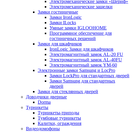
Электромеханические замки «Шериф»
Электромеханические защелки
Замки гостиничные
Замки IronLogic
Замки ILocks
Умные замки IGLOOHOME
Программное обеспечение для
гостиничных решений
Замки для шкафчиков
IronLogic Замки для шкафчиков
Электромагнитный замок AL-20 FU
Электромагнитный замок AL-40FU
Электромагнитный замок YM-60
Электронные замки Samsung и LocPro
Замки LockPro для стандартных дверей
Замки Samsung для стандартных
дверей
Замки для стеклянных дверей
Доводчики дверные
Dorma
Турникеты
Турникеты-триподы
Тумбовые турникеты
Калитки, ограждения
Видеодомофоны