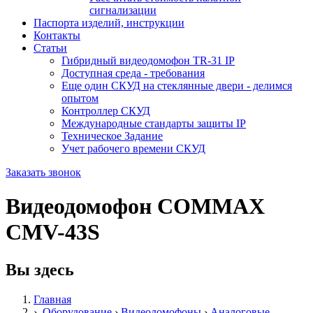
сигнализации
Паспорта изделий, инструкции
Контакты
Статьи
Гибридный видеодомофон TR-31 IP
Доступная среда - требования
Еще один СКУД на стеклянные двери - делимся
опытом
Контроллер СКУД
Международные стандарты защиты IP
Техническое Задание
Учет рабочего времени СКУД
Заказать звонок
Видеодомофон COMMAX
CMV-43S
Вы здесь
Главная
›
Оборудование
›
Видеодомофоны
›
Аналоговые