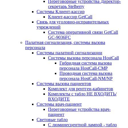
Переговорные устройства Директор-
секретарь Stelberry
Системы Клиент-кассир
Клиент-кассир GetCall
Связь для уголовно-исправительных
учреждений
Система оперативной связи GetCall
GC-9036FC
Палатная сигнализация, системы вызова
персонала
Системы палатной сигнализации
Системы вызова персонала HostCall
Гибридная система вызова
персонала HostCall-CMP
Проводная система вызова
персонала HostCall-NM/NP
Системы вызова пациентов
Комплект для рентген-кабинетов
Комплекты с табло НЕ ВХОДИТЬ/
ВХОДИТЕ
Системы врач-пациент
Переговорные устройства врач-
пациент
Световые табло
С люминесцентной лампой - табло