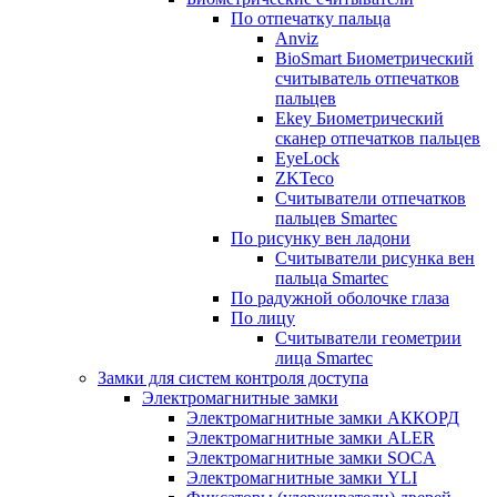
По отпечатку пальца
Anviz
BioSmart Биометрический
считыватель отпечатков
пальцев
Ekey Биометрический
сканер отпечатков пальцев
EyeLock
ZKTeco
Считыватели отпечатков
пальцев Smartec
По рисунку вен ладони
Считыватели рисунка вен
пальца Smartec
По радужной оболочке глаза
По лицу
Считыватели геометрии
лица Smartec
Замки для систем контроля доступа
Электромагнитные замки
Электромагнитные замки АККОРД
Электромагнитные замки ALER
Электромагнитные замки SOCA
Электромагнитные замки YLI