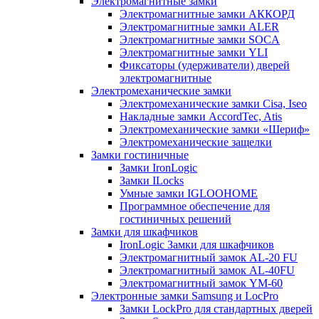
Электромагнитные замки
Электромагнитные замки АККОРД
Электромагнитные замки ALER
Электромагнитные замки SOCA
Электромагнитные замки YLI
Фиксаторы (удерживатели) дверей
электромагнитные
Электромеханические замки
Электромеханические замки Cisa, Iseo
Накладные замки AccordTec, Atis
Электромеханические замки «Шериф»
Электромеханические защелки
Замки гостиничные
Замки IronLogic
Замки ILocks
Умные замки IGLOOHOME
Программное обеспечение для
гостиничных решений
Замки для шкафчиков
IronLogic Замки для шкафчиков
Электромагнитный замок AL-20 FU
Электромагнитный замок AL-40FU
Электромагнитный замок YM-60
Электронные замки Samsung и LocPro
Замки LockPro для стандартных дверей