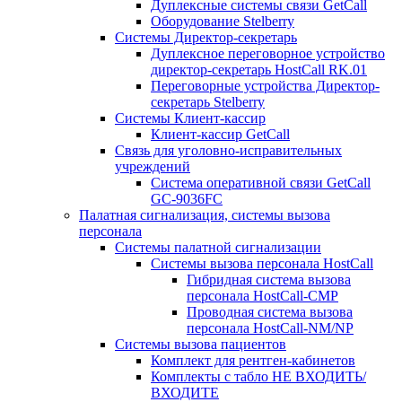
Дуплексные системы связи GetCall
Оборудование Stelberry
Системы Директор-секретарь
Дуплексное переговорное устройство
директор-секретарь HostCall RK.01
Переговорные устройства Директор-
секретарь Stelberry
Системы Клиент-кассир
Клиент-кассир GetCall
Связь для уголовно-исправительных
учреждений
Система оперативной связи GetCall
GC-9036FC
Палатная сигнализация, системы вызова
персонала
Системы палатной сигнализации
Системы вызова персонала HostCall
Гибридная система вызова
персонала HostCall-CMP
Проводная система вызова
персонала HostCall-NM/NP
Системы вызова пациентов
Комплект для рентген-кабинетов
Комплекты с табло НЕ ВХОДИТЬ/
ВХОДИТЕ