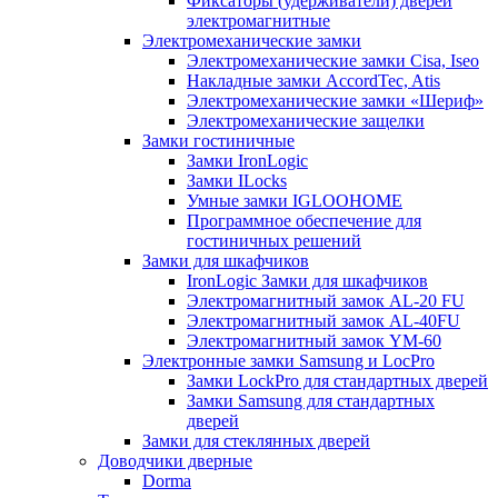
Фиксаторы (удерживатели) дверей
электромагнитные
Электромеханические замки
Электромеханические замки Cisa, Iseo
Накладные замки AccordTec, Atis
Электромеханические замки «Шериф»
Электромеханические защелки
Замки гостиничные
Замки IronLogic
Замки ILocks
Умные замки IGLOOHOME
Программное обеспечение для
гостиничных решений
Замки для шкафчиков
IronLogic Замки для шкафчиков
Электромагнитный замок AL-20 FU
Электромагнитный замок AL-40FU
Электромагнитный замок YM-60
Электронные замки Samsung и LocPro
Замки LockPro для стандартных дверей
Замки Samsung для стандартных
дверей
Замки для стеклянных дверей
Доводчики дверные
Dorma