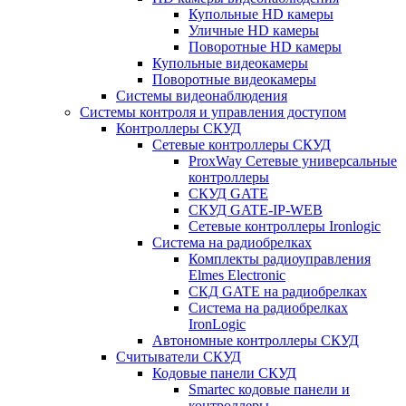
Купольные HD камеры
Уличные HD камеры
Поворотные HD камеры
Купольные видеокамеры
Поворотные видеокамеры
Системы видеонаблюдения
Системы контроля и управления доступом
Контроллеры СКУД
Сетевые контроллеры СКУД
ProxWay Сетевые универсальные
контроллеры
СКУД GATE
СКУД GATE-IP-WEB
Сетевые контроллеры Ironlogic
Система на радиобрелках
Комплекты радиоуправления
Elmes Electronic
СКД GATE на радиобрелках
Система на радиобрелках
IronLogic
Автономные контроллеры СКУД
Считыватели СКУД
Кодовые панели СКУД
Smartec кодовые панели и
контроллеры