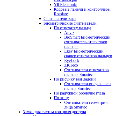
Yli Electronic
Кодовые панели и контроллеры
Rosslare
Считыватели карт
Биометрические считыватели
По отпечатку пальца
Anviz
BioSmart Биометрический
считыватель отпечатков
пальцев
Ekey Биометрический
сканер отпечатков пальцев
EyeLock
ZKTeco
Считыватели отпечатков
пальцев Smartec
По рисунку вен ладони
Считыватели рисунка вен
пальца Smartec
По радужной оболочке глаза
По лицу
Считыватели геометрии
лица Smartec
Замки для систем контроля доступа