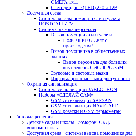
ОМЕГА 1х11
Светодиодные (LED) 220 и 12В
Доступная среда
Система вызова помощника из туалета
HOSTCALL-TM
Системы вызова персонала
Вызов помощника из туалета
HostCall-PI-05 Снят с
производства!
Вызов помощника в общественных
зданиях
Вызов персонала для больших
комплексов- GetCall PG-36M
Звуковые и световые маяки
Информационные знаки доступности
Охранная сигнализация
Система сигнализации JABLOTRON
Наборы «СДЕЛАЙ САМ»
GSM сигнализация SAPSAN
GSM сигнализация NAVIGARD
GSM розетки и GSM-термометры
Типовые решения
Детские сады и школы - домофон, СКД,
видеоконтроль
Доступная среда - системы вызова помощника для