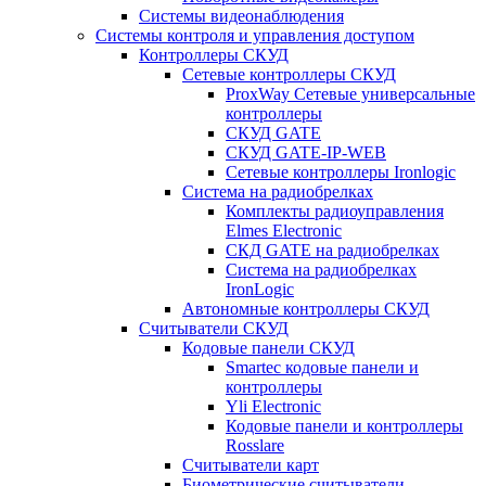
Системы видеонаблюдения
Системы контроля и управления доступом
Контроллеры СКУД
Сетевые контроллеры СКУД
ProxWay Сетевые универсальные
контроллеры
СКУД GATE
СКУД GATE-IP-WEB
Сетевые контроллеры Ironlogic
Система на радиобрелках
Комплекты радиоуправления
Elmes Electronic
СКД GATE на радиобрелках
Система на радиобрелках
IronLogic
Автономные контроллеры СКУД
Считыватели СКУД
Кодовые панели СКУД
Smartec кодовые панели и
контроллеры
Yli Electronic
Кодовые панели и контроллеры
Rosslare
Считыватели карт
Биометрические считыватели