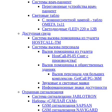
Системы врач-пациент
Переговорные устройства врач-
пациент
Световые табло
С люминесцентной лампой - табло
ОМЕГА 1х11
Светодиодные (LED) 220 и 12В
Доступная среда
Система вызова помощника из туалета
HOSTCALL-TM
Системы вызова персонала
Вызов помощника из туалета
HostCall-PI-05 Снят с
производства!
Вызов помощника в общественных
зданиях
Вызов персонала для больших
комплексов- GetCall PG-36M
Звуковые и световые маяки
Информационные знаки доступности
Охранная сигнализация
Система сигнализации JABLOTRON
Наборы «СДЕЛАЙ САМ»
GSM сигнализация SAPSAN
GSM сигнализация NAVIGARD