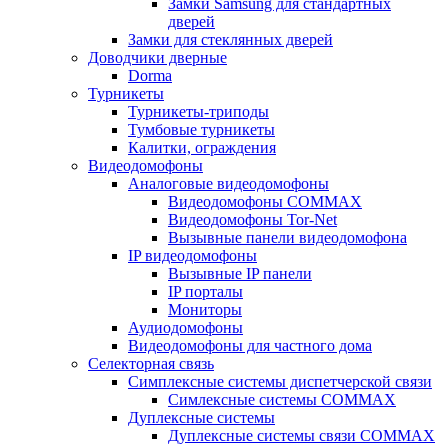
Замки Samsung для стандартных
дверей
Замки для стеклянных дверей
Доводчики дверные
Dorma
Турникеты
Турникеты-триподы
Тумбовые турникеты
Калитки, ограждения
Видеодомофоны
Аналоговые видеодомофоны
Видеодомофоны COMMAX
Видеодомофоны Tor-Net
Вызывные панели видеодомофона
IP видеодомофоны
Вызывные IP панели
IP порталы
Мониторы
Аудиодомофоны
Видеодомофоны для частного дома
Селекторная связь
Симплексные системы диспетчерской связи
Симлексные системы COMMAX
Дуплексные системы
Дуплексные системы связи COMMAX