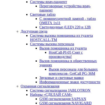
Системы врач-пациент
Переговорные устройства врач-
пациент
Световые табло
С люминесцентной лампой - табло
ОМЕГА 1х11
Светодиодные (LED) 220 и 12В
Доступная среда
Система вызова помощника из туалета
HOSTCALL-TM
Системы вызова персонала
Вызов помощника из туалета
HostCall-PI-05 Снят с
производства!
Вызов помощника в общественных
зданиях
Вызов персонала для больших
комплексов- GetCall PG-36M
Звуковые и световые маяки
Информационные знаки доступности
Охранная сигнализация
Система сигнализации JABLOTRON
Наборы «СДЕЛАЙ САМ»
GSM сигнализация SAPSAN
GSM сигнализация NAVIGARD