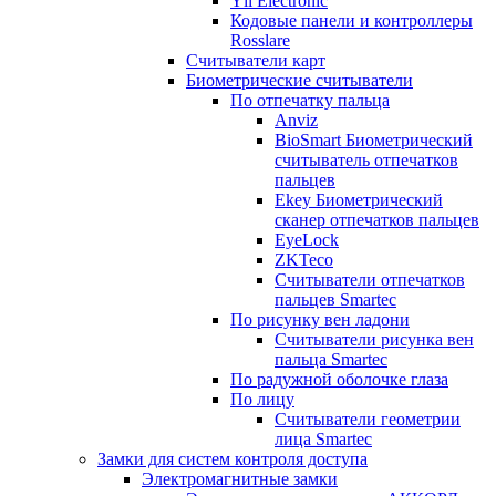
Yli Electronic
Кодовые панели и контроллеры
Rosslare
Считыватели карт
Биометрические считыватели
По отпечатку пальца
Anviz
BioSmart Биометрический
считыватель отпечатков
пальцев
Ekey Биометрический
сканер отпечатков пальцев
EyeLock
ZKTeco
Считыватели отпечатков
пальцев Smartec
По рисунку вен ладони
Считыватели рисунка вен
пальца Smartec
По радужной оболочке глаза
По лицу
Считыватели геометрии
лица Smartec
Замки для систем контроля доступа
Электромагнитные замки