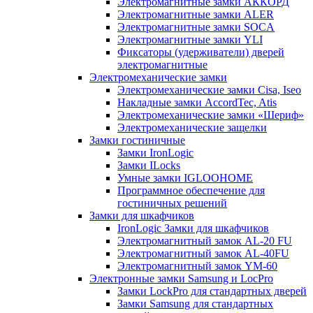
Электромагнитные замки АККОРД
Электромагнитные замки ALER
Электромагнитные замки SOCA
Электромагнитные замки YLI
Фиксаторы (удерживатели) дверей
электромагнитные
Электромеханические замки
Электромеханические замки Cisa, Iseo
Накладные замки AccordTec, Atis
Электромеханические замки «Шериф»
Электромеханические защелки
Замки гостиничные
Замки IronLogic
Замки ILocks
Умные замки IGLOOHOME
Программное обеспечение для
гостиничных решений
Замки для шкафчиков
IronLogic Замки для шкафчиков
Электромагнитный замок AL-20 FU
Электромагнитный замок AL-40FU
Электромагнитный замок YM-60
Электронные замки Samsung и LocPro
Замки LockPro для стандартных дверей
Замки Samsung для стандартных