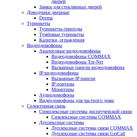
дверей
Замки для стеклянных дверей
Доводчики дверные
Dorma
Турникеты
Турникеты-триподы
Тумбовые турникеты
Калитки, ограждения
Видеодомофоны
Аналоговые видеодомофоны
Видеодомофоны COMMAX
Видеодомофоны Tor-Net
Вызывные панели видеодомофона
IP видеодомофоны
Вызывные IP панели
IP порталы
Мониторы
Аудиодомофоны
Видеодомофоны для частного дома
Селекторная связь
Симплексные системы диспетчерской связи
Симлексные системы COMMAX
Дуплексные системы
Дуплексные системы связи COMMAX
Дуплексные системы связи GetCall