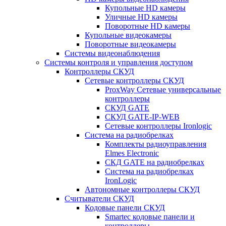
Купольные HD камеры
Уличные HD камеры
Поворотные HD камеры
Купольные видеокамеры
Поворотные видеокамеры
Системы видеонаблюдения
Системы контроля и управления доступом
Контроллеры СКУД
Сетевые контроллеры СКУД
ProxWay Сетевые универсальные
контроллеры
СКУД GATE
СКУД GATE-IP-WEB
Сетевые контроллеры Ironlogic
Система на радиобрелках
Комплекты радиоуправления
Elmes Electronic
СКД GATE на радиобрелках
Система на радиобрелках
IronLogic
Автономные контроллеры СКУД
Считыватели СКУД
Кодовые панели СКУД
Smartec кодовые панели и
контроллеры