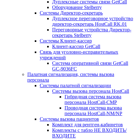
Дуплексные системы связи GetCall
Оборудование Stelberry
Системы Директор-секретарь
Дуплексное переговорное устройство
директор-секретарь HostCall RK.01
Переговорные устройства Директор-
секретарь Stelberry
Системы Клиент-кассир
Клиент-кассир GetCall
Связь для уголовно-исправительных
учреждений
Система оперативной связи GetCall
GC-9036FC
Палатная сигнализация, системы вызова
персонала
Системы палатной сигнализации
Системы вызова персонала HostCall
Гибридная система вызова
персонала HostCall-CMP
Проводная система вызова
персонала HostCall-NM/NP
Системы вызова пациентов
Комплект для рентген-кабинетов
Комплекты с табло НЕ ВХОДИТЬ/
ВХОДИТЕ