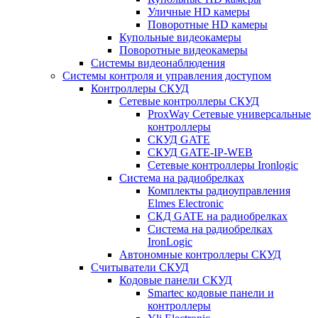
Уличные HD камеры
Поворотные HD камеры
Купольные видеокамеры
Поворотные видеокамеры
Системы видеонаблюдения
Системы контроля и управления доступом
Контроллеры СКУД
Сетевые контроллеры СКУД
ProxWay Сетевые универсальные
контроллеры
СКУД GATE
СКУД GATE-IP-WEB
Сетевые контроллеры Ironlogic
Система на радиобрелках
Комплекты радиоуправления
Elmes Electronic
СКД GATE на радиобрелках
Система на радиобрелках
IronLogic
Автономные контроллеры СКУД
Считыватели СКУД
Кодовые панели СКУД
Smartec кодовые панели и
контроллеры