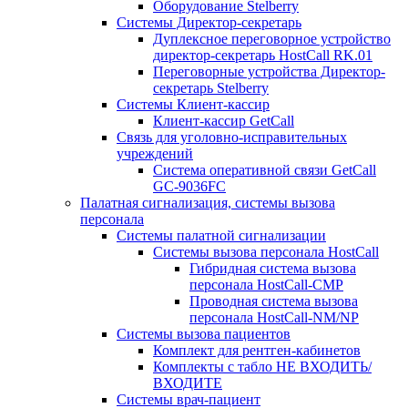
Оборудование Stelberry
Системы Директор-секретарь
Дуплексное переговорное устройство
директор-секретарь HostCall RK.01
Переговорные устройства Директор-
секретарь Stelberry
Системы Клиент-кассир
Клиент-кассир GetCall
Связь для уголовно-исправительных
учреждений
Система оперативной связи GetCall
GC-9036FC
Палатная сигнализация, системы вызова
персонала
Системы палатной сигнализации
Системы вызова персонала HostCall
Гибридная система вызова
персонала HostCall-CMP
Проводная система вызова
персонала HostCall-NM/NP
Системы вызова пациентов
Комплект для рентген-кабинетов
Комплекты с табло НЕ ВХОДИТЬ/
ВХОДИТЕ
Системы врач-пациент