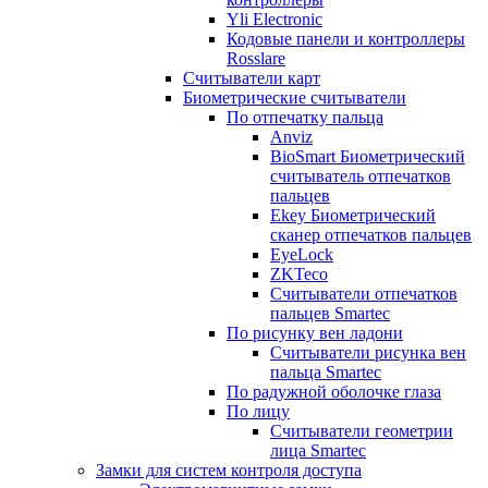
Yli Electronic
Кодовые панели и контроллеры
Rosslare
Считыватели карт
Биометрические считыватели
По отпечатку пальца
Anviz
BioSmart Биометрический
считыватель отпечатков
пальцев
Ekey Биометрический
сканер отпечатков пальцев
EyeLock
ZKTeco
Считыватели отпечатков
пальцев Smartec
По рисунку вен ладони
Считыватели рисунка вен
пальца Smartec
По радужной оболочке глаза
По лицу
Считыватели геометрии
лица Smartec
Замки для систем контроля доступа