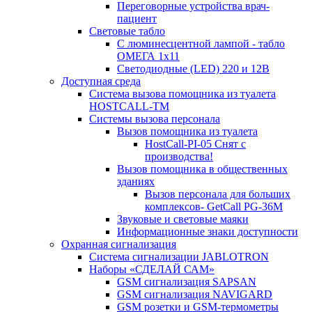
Переговорные устройства врач-
пациент
Световые табло
С люминесцентной лампой - табло
ОМЕГА 1х11
Светодиодные (LED) 220 и 12В
Доступная среда
Система вызова помощника из туалета
HOSTCALL-TM
Системы вызова персонала
Вызов помощника из туалета
HostCall-PI-05 Снят с
производства!
Вызов помощника в общественных
зданиях
Вызов персонала для больших
комплексов- GetCall PG-36M
Звуковые и световые маяки
Информационные знаки доступности
Охранная сигнализация
Система сигнализации JABLOTRON
Наборы «СДЕЛАЙ САМ»
GSM сигнализация SAPSAN
GSM сигнализация NAVIGARD
GSM розетки и GSM-термометры