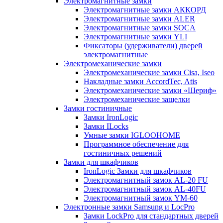
Электромагнитные замки
Электромагнитные замки АККОРД
Электромагнитные замки ALER
Электромагнитные замки SOCA
Электромагнитные замки YLI
Фиксаторы (удерживатели) дверей
электромагнитные
Электромеханические замки
Электромеханические замки Cisa, Iseo
Накладные замки AccordTec, Atis
Электромеханические замки «Шериф»
Электромеханические защелки
Замки гостиничные
Замки IronLogic
Замки ILocks
Умные замки IGLOOHOME
Программное обеспечение для
гостиничных решений
Замки для шкафчиков
IronLogic Замки для шкафчиков
Электромагнитный замок AL-20 FU
Электромагнитный замок AL-40FU
Электромагнитный замок YM-60
Электронные замки Samsung и LocPro
Замки LockPro для стандартных дверей