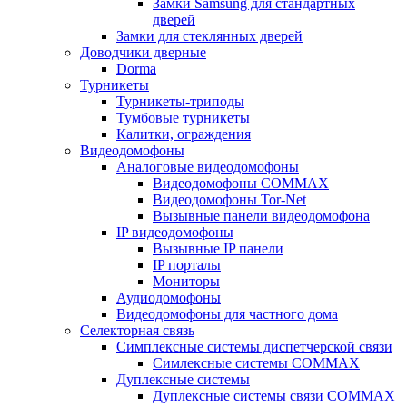
Замки Samsung для стандартных
дверей
Замки для стеклянных дверей
Доводчики дверные
Dorma
Турникеты
Турникеты-триподы
Тумбовые турникеты
Калитки, ограждения
Видеодомофоны
Аналоговые видеодомофоны
Видеодомофоны COMMAX
Видеодомофоны Tor-Net
Вызывные панели видеодомофона
IP видеодомофоны
Вызывные IP панели
IP порталы
Мониторы
Аудиодомофоны
Видеодомофоны для частного дома
Селекторная связь
Симплексные системы диспетчерской связи
Симлексные системы COMMAX
Дуплексные системы
Дуплексные системы связи COMMAX