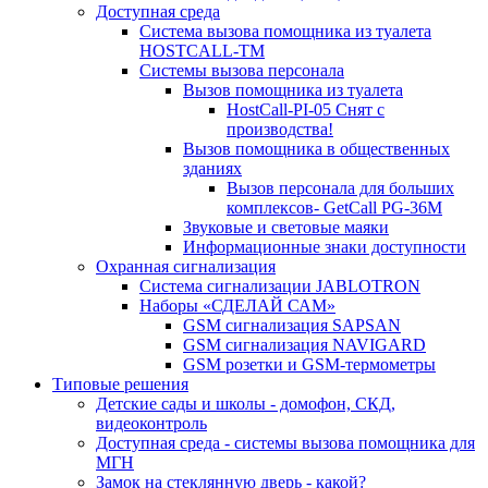
Доступная среда
Система вызова помощника из туалета
HOSTCALL-TM
Системы вызова персонала
Вызов помощника из туалета
HostCall-PI-05 Снят с
производства!
Вызов помощника в общественных
зданиях
Вызов персонала для больших
комплексов- GetCall PG-36M
Звуковые и световые маяки
Информационные знаки доступности
Охранная сигнализация
Система сигнализации JABLOTRON
Наборы «СДЕЛАЙ САМ»
GSM сигнализация SAPSAN
GSM сигнализация NAVIGARD
GSM розетки и GSM-термометры
Типовые решения
Детские сады и школы - домофон, СКД,
видеоконтроль
Доступная среда - системы вызова помощника для
МГН
Замок на стеклянную дверь - какой?