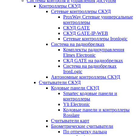
Системы контроля и управления доступом
Контроллеры СКУД
Сетевые контроллеры СКУД
ProxWay Сетевые универсальные
контроллеры
СКУД GATE
СКУД GATE-IP-WEB
Сетевые контроллеры Ironlogic
Система на радиобрелках
Комплекты радиоуправления
Elmes Electronic
СКД GATE на радиобрелках
Система на радиобрелках
IronLogic
Автономные контроллеры СКУД
Считыватели СКУД
Кодовые панели СКУД
Smartec кодовые панели и
контроллеры
Yli Electronic
Кодовые панели и контроллеры
Rosslare
Считыватели карт
Биометрические считыватели
По отпечатку пальца