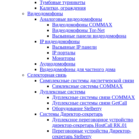
Тумбовые турникеты
Калитки, ограждения
Видеодомофоны
Аналоговые видеодомофоны
Видеодомофоны COMMAX
Видеодомофоны Tor-Net
Вызывные панели видеодомофона
IP видеодомофоны
Вызывные IP панели
IP порталы
Мониторы
Аудиодомофоны
Видеодомофоны для частного дома
Селекторная связь
Симплексные системы диспетчерской связи
Симлексные системы COMMAX
Дуплексные системы
Дуплексные системы связи COMMAX
Дуплексные системы связи GetCall
Оборудование Stelberry
Системы Директор-секретарь
Дуплексное переговорное устройство
директор-секретарь HostCall RK.01
Переговорные устройства Директор-
секретарь Stelberry