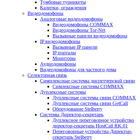
Тумбовые турникеты
Калитки, ограждения
Видеодомофоны
Аналоговые видеодомофоны
Видеодомофоны COMMAX
Видеодомофоны Tor-Net
Вызывные панели видеодомофона
IP видеодомофоны
Вызывные IP панели
IP порталы
Мониторы
Аудиодомофоны
Видеодомофоны для частного дома
Селекторная связь
Симплексные системы диспетчерской связи
Симлексные системы COMMAX
Дуплексные системы
Дуплексные системы связи COMMAX
Дуплексные системы связи GetCall
Оборудование Stelberry
Системы Директор-секретарь
Дуплексное переговорное устройство
директор-секретарь HostCall RK.01
Переговорные устройства Директор-
секретарь Stelberry