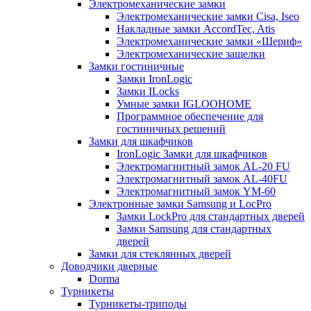
Электромеханические замки
Электромеханические замки Cisa, Iseo
Накладные замки AccordTec, Atis
Электромеханические замки «Шериф»
Электромеханические защелки
Замки гостиничные
Замки IronLogic
Замки ILocks
Умные замки IGLOOHOME
Программное обеспечение для
гостиничных решений
Замки для шкафчиков
IronLogic Замки для шкафчиков
Электромагнитный замок AL-20 FU
Электромагнитный замок AL-40FU
Электромагнитный замок YM-60
Электронные замки Samsung и LocPro
Замки LockPro для стандартных дверей
Замки Samsung для стандартных
дверей
Замки для стеклянных дверей
Доводчики дверные
Dorma
Турникеты
Турникеты-триподы