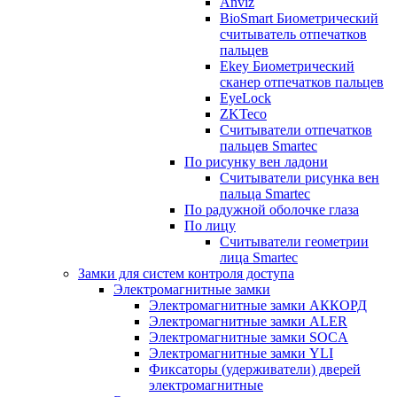
Anviz
BioSmart Биометрический
считыватель отпечатков
пальцев
Ekey Биометрический
сканер отпечатков пальцев
EyeLock
ZKTeco
Считыватели отпечатков
пальцев Smartec
По рисунку вен ладони
Считыватели рисунка вен
пальца Smartec
По радужной оболочке глаза
По лицу
Считыватели геометрии
лица Smartec
Замки для систем контроля доступа
Электромагнитные замки
Электромагнитные замки АККОРД
Электромагнитные замки ALER
Электромагнитные замки SOCA
Электромагнитные замки YLI
Фиксаторы (удерживатели) дверей
электромагнитные