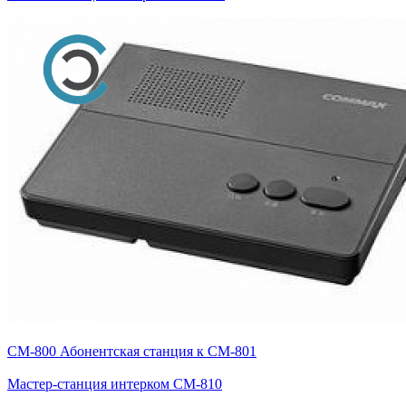
CM-800 Абонентская станция к CM-801
Мастер-станция интерком CM-810