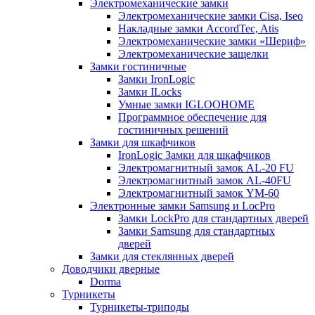
Электромеханические замки
Электромеханические замки Cisa, Iseo
Накладные замки AccordTec, Atis
Электромеханические замки «Шериф»
Электромеханические защелки
Замки гостиничные
Замки IronLogic
Замки ILocks
Умные замки IGLOOHOME
Программное обеспечение для
гостиничных решений
Замки для шкафчиков
IronLogic Замки для шкафчиков
Электромагнитный замок AL-20 FU
Электромагнитный замок AL-40FU
Электромагнитный замок YM-60
Электронные замки Samsung и LocPro
Замки LockPro для стандартных дверей
Замки Samsung для стандартных
дверей
Замки для стеклянных дверей
Доводчики дверные
Dorma
Турникеты
Турникеты-триподы