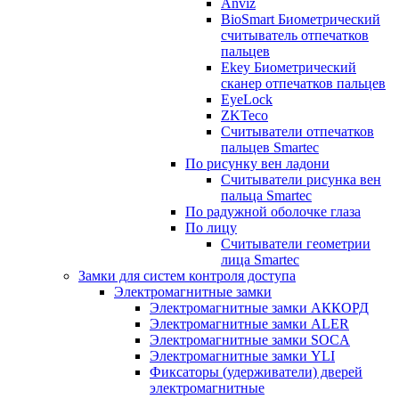
Anviz
BioSmart Биометрический
считыватель отпечатков
пальцев
Ekey Биометрический
сканер отпечатков пальцев
EyeLock
ZKTeco
Считыватели отпечатков
пальцев Smartec
По рисунку вен ладони
Считыватели рисунка вен
пальца Smartec
По радужной оболочке глаза
По лицу
Считыватели геометрии
лица Smartec
Замки для систем контроля доступа
Электромагнитные замки
Электромагнитные замки АККОРД
Электромагнитные замки ALER
Электромагнитные замки SOCA
Электромагнитные замки YLI
Фиксаторы (удерживатели) дверей
электромагнитные