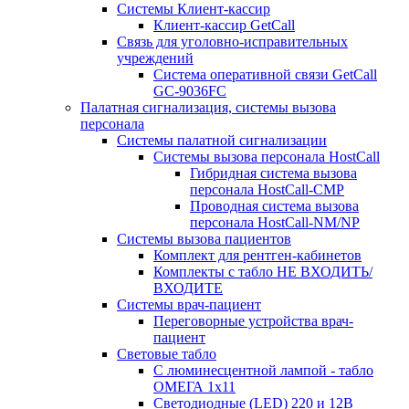
Системы Клиент-кассир
Клиент-кассир GetCall
Связь для уголовно-исправительных
учреждений
Система оперативной связи GetCall
GC-9036FC
Палатная сигнализация, системы вызова
персонала
Системы палатной сигнализации
Системы вызова персонала HostCall
Гибридная система вызова
персонала HostCall-CMP
Проводная система вызова
персонала HostCall-NM/NP
Системы вызова пациентов
Комплект для рентген-кабинетов
Комплекты с табло НЕ ВХОДИТЬ/
ВХОДИТЕ
Системы врач-пациент
Переговорные устройства врач-
пациент
Световые табло
С люминесцентной лампой - табло
ОМЕГА 1х11
Светодиодные (LED) 220 и 12В