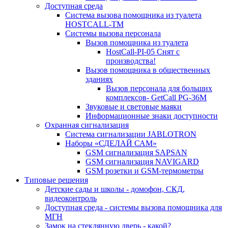
Доступная среда
Система вызова помощника из туалета
HOSTCALL-TM
Системы вызова персонала
Вызов помощника из туалета
HostCall-PI-05 Снят с
производства!
Вызов помощника в общественных
зданиях
Вызов персонала для больших
комплексов- GetCall PG-36M
Звуковые и световые маяки
Информационные знаки доступности
Охранная сигнализация
Система сигнализации JABLOTRON
Наборы «СДЕЛАЙ САМ»
GSM сигнализация SAPSAN
GSM сигнализация NAVIGARD
GSM розетки и GSM-термометры
Типовые решения
Детские сады и школы - домофон, СКД,
видеоконтроль
Доступная среда - системы вызова помощника для
МГН
Замок на стеклянную дверь - какой?