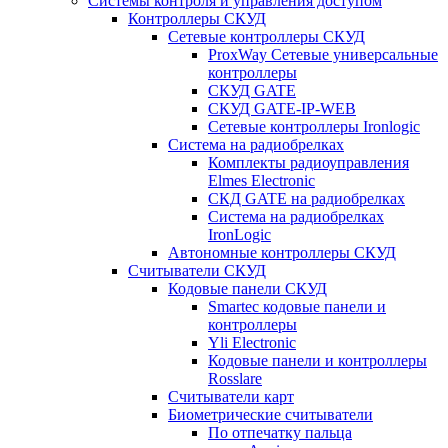
Системы контроля и управления доступом
Контроллеры СКУД
Сетевые контроллеры СКУД
ProxWay Сетевые универсальные
контроллеры
СКУД GATE
СКУД GATE-IP-WEB
Сетевые контроллеры Ironlogic
Система на радиобрелках
Комплекты радиоуправления
Elmes Electronic
СКД GATE на радиобрелках
Система на радиобрелках
IronLogic
Автономные контроллеры СКУД
Считыватели СКУД
Кодовые панели СКУД
Smartec кодовые панели и
контроллеры
Yli Electronic
Кодовые панели и контроллеры
Rosslare
Считыватели карт
Биометрические считыватели
По отпечатку пальца