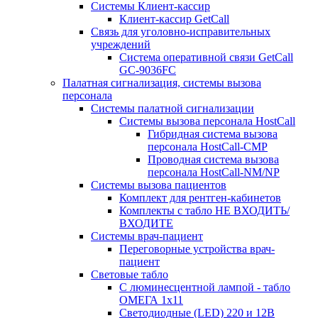
Системы Клиент-кассир
Клиент-кассир GetCall
Связь для уголовно-исправительных
учреждений
Система оперативной связи GetCall
GC-9036FC
Палатная сигнализация, системы вызова
персонала
Системы палатной сигнализации
Системы вызова персонала HostCall
Гибридная система вызова
персонала HostCall-CMP
Проводная система вызова
персонала HostCall-NM/NP
Системы вызова пациентов
Комплект для рентген-кабинетов
Комплекты с табло НЕ ВХОДИТЬ/
ВХОДИТЕ
Системы врач-пациент
Переговорные устройства врач-
пациент
Световые табло
С люминесцентной лампой - табло
ОМЕГА 1х11
Светодиодные (LED) 220 и 12В