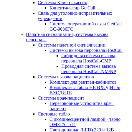
Системы Клиент-кассир
Клиент-кассир GetCall
Связь для уголовно-исправительных
учреждений
Система оперативной связи GetCall
GC-9036FC
Палатная сигнализация, системы вызова
персонала
Системы палатной сигнализации
Системы вызова персонала HostCall
Гибридная система вызова
персонала HostCall-CMP
Проводная система вызова
персонала HostCall-NM/NP
Системы вызова пациентов
Комплект для рентген-кабинетов
Комплекты с табло НЕ ВХОДИТЬ/
ВХОДИТЕ
Системы врач-пациент
Переговорные устройства врач-
пациент
Световые табло
С люминесцентной лампой - табло
ОМЕГА 1х11
Светодиодные (LED) 220 и 12В