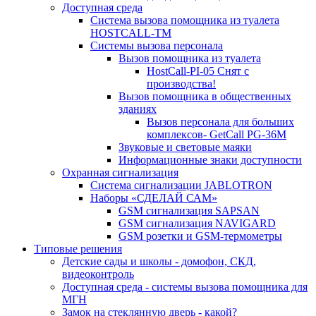
Доступная среда
Система вызова помощника из туалета
HOSTCALL-TM
Системы вызова персонала
Вызов помощника из туалета
HostCall-PI-05 Снят с
производства!
Вызов помощника в общественных
зданиях
Вызов персонала для больших
комплексов- GetCall PG-36M
Звуковые и световые маяки
Информационные знаки доступности
Охранная сигнализация
Система сигнализации JABLOTRON
Наборы «СДЕЛАЙ САМ»
GSM сигнализация SAPSAN
GSM сигнализация NAVIGARD
GSM розетки и GSM-термометры
Типовые решения
Детские сады и школы - домофон, СКД,
видеоконтроль
Доступная среда - системы вызова помощника для
МГН
Замок на стеклянную дверь - какой?