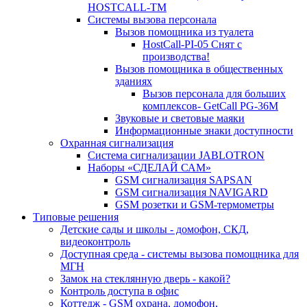
HOSTCALL-TM
Системы вызова персонала
Вызов помощника из туалета
HostCall-PI-05 Снят с
производства!
Вызов помощника в общественных
зданиях
Вызов персонала для больших
комплексов- GetCall PG-36M
Звуковые и световые маяки
Информационные знаки доступности
Охранная сигнализация
Система сигнализации JABLOTRON
Наборы «СДЕЛАЙ САМ»
GSM сигнализация SAPSAN
GSM сигнализация NAVIGARD
GSM розетки и GSM-термометры
Типовые решения
Детские сады и школы - домофон, СКД,
видеоконтроль
Доступная среда - системы вызова помощника для
МГН
Замок на стеклянную дверь - какой?
Контроль доступа в офис
Коттедж - GSM охрана, домофон,