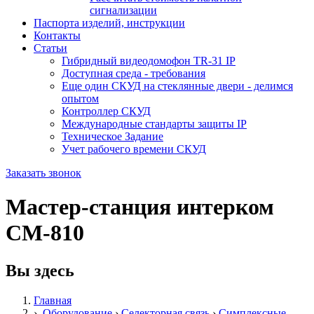
сигнализации
Паспорта изделий, инструкции
Контакты
Статьи
Гибридный видеодомофон TR-31 IP
Доступная среда - требования
Еще один СКУД на стеклянные двери - делимся
опытом
Контроллер СКУД
Международные стандарты защиты IP
Техническое Задание
Учет рабочего времени СКУД
Заказать звонок
Мастер-станция интерком
CM-810
Вы здесь
Главная
›
Оборудование
›
Селекторная связь
›
Симплексные