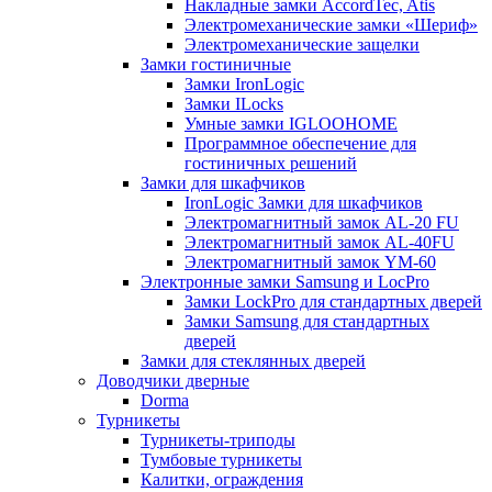
Накладные замки AccordTec, Atis
Электромеханические замки «Шериф»
Электромеханические защелки
Замки гостиничные
Замки IronLogic
Замки ILocks
Умные замки IGLOOHOME
Программное обеспечение для
гостиничных решений
Замки для шкафчиков
IronLogic Замки для шкафчиков
Электромагнитный замок AL-20 FU
Электромагнитный замок AL-40FU
Электромагнитный замок YM-60
Электронные замки Samsung и LocPro
Замки LockPro для стандартных дверей
Замки Samsung для стандартных
дверей
Замки для стеклянных дверей
Доводчики дверные
Dorma
Турникеты
Турникеты-триподы
Тумбовые турникеты
Калитки, ограждения