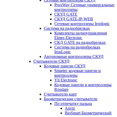
Сетевые контроллеры СКУД
ProxWay Сетевые универсальные
контроллеры
СКУД GATE
СКУД GATE-IP-WEB
Сетевые контроллеры Ironlogic
Система на радиобрелках
Комплекты радиоуправления
Elmes Electronic
СКД GATE на радиобрелках
Система на радиобрелках
IronLogic
Автономные контроллеры СКУД
Считыватели СКУД
Кодовые панели СКУД
Smartec кодовые панели и
контроллеры
Yli Electronic
Кодовые панели и контроллеры
Rosslare
Считыватели карт
Биометрические считыватели
По отпечатку пальца
Anviz
BioSmart Биометрический