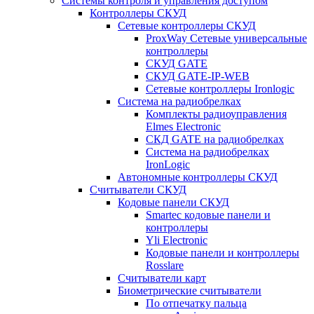
Системы контроля и управления доступом
Контроллеры СКУД
Сетевые контроллеры СКУД
ProxWay Сетевые универсальные
контроллеры
СКУД GATE
СКУД GATE-IP-WEB
Сетевые контроллеры Ironlogic
Система на радиобрелках
Комплекты радиоуправления
Elmes Electronic
СКД GATE на радиобрелках
Система на радиобрелках
IronLogic
Автономные контроллеры СКУД
Считыватели СКУД
Кодовые панели СКУД
Smartec кодовые панели и
контроллеры
Yli Electronic
Кодовые панели и контроллеры
Rosslare
Считыватели карт
Биометрические считыватели
По отпечатку пальца