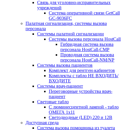
Связь для уголовно-исправительных
учреждений
Система оперативной связи GetCall
GC-9036FC
Палатная сигнализация, системы вызова
персонала
Системы палатной сигнализации
Системы вызова персонала HostCall
Гибридная система вызова
персонала HostCall-CMP
Проводная система вызова
персонала HostCall-NM/NP
Системы вызова пациентов
Комплект для рентген-кабинетов
Комплекты с табло НЕ ВХОДИТЬ/
ВХОДИТЕ
Системы врач-пациент
Переговорные устройства врач-
пациент
Световые табло
С люминесцентной лампой - табло
ОМЕГА 1х11
Светодиодные (LED) 220 и 12В
Доступная среда
Система вызова помощника из туалета