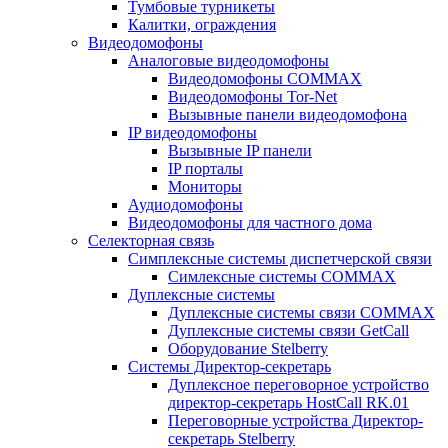
Тумбовые турникеты
Калитки, ограждения
Видеодомофоны
Аналоговые видеодомофоны
Видеодомофоны COMMAX
Видеодомофоны Tor-Net
Вызывные панели видеодомофона
IP видеодомофоны
Вызывные IP панели
IP порталы
Мониторы
Аудиодомофоны
Видеодомофоны для частного дома
Селекторная связь
Симплексные системы диспетчерской связи
Симлексные системы COMMAX
Дуплексные системы
Дуплексные системы связи COMMAX
Дуплексные системы связи GetCall
Оборудование Stelberry
Системы Директор-секретарь
Дуплексное переговорное устройство
директор-секретарь HostCall RK.01
Переговорные устройства Директор-
секретарь Stelberry