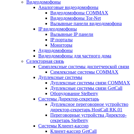
Видеодомофоны
Аналоговые видеодомофоны
Видеодомофоны COMMAX
Видеодомофоны Tor-Net
Вызывные панели видеодомофона
IP видеодомофоны
Вызывные IP панели
IP порталы
Мониторы
Аудиодомофоны
Видеодомофоны для частного дома
Селекторная связь
Симплексные системы диспетчерской связи
Симлексные системы COMMAX
Дуплексные системы
Дуплексные системы связи COMMAX
Дуплексные системы связи GetCall
Оборудование Stelberry
Системы Директор-секретарь
Дуплексное переговорное устройство
директор-секретарь HostCall RK.01
Переговорные устройства Директор-
секретарь Stelberry
Системы Клиент-кассир
Клиент-кассир GetCall