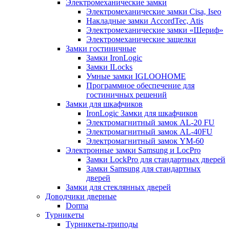
Электромеханические замки
Электромеханические замки Cisa, Iseo
Накладные замки AccordTec, Atis
Электромеханические замки «Шериф»
Электромеханические защелки
Замки гостиничные
Замки IronLogic
Замки ILocks
Умные замки IGLOOHOME
Программное обеспечение для
гостиничных решений
Замки для шкафчиков
IronLogic Замки для шкафчиков
Электромагнитный замок AL-20 FU
Электромагнитный замок AL-40FU
Электромагнитный замок YM-60
Электронные замки Samsung и LocPro
Замки LockPro для стандартных дверей
Замки Samsung для стандартных
дверей
Замки для стеклянных дверей
Доводчики дверные
Dorma
Турникеты
Турникеты-триподы