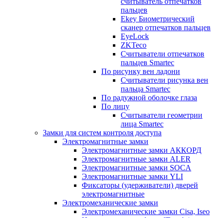
считыватель отпечатков
пальцев
Ekey Биометрический
сканер отпечатков пальцев
EyeLock
ZKTeco
Считыватели отпечатков
пальцев Smartec
По рисунку вен ладони
Считыватели рисунка вен
пальца Smartec
По радужной оболочке глаза
По лицу
Считыватели геометрии
лица Smartec
Замки для систем контроля доступа
Электромагнитные замки
Электромагнитные замки АККОРД
Электромагнитные замки ALER
Электромагнитные замки SOCA
Электромагнитные замки YLI
Фиксаторы (удерживатели) дверей
электромагнитные
Электромеханические замки
Электромеханические замки Cisa, Iseo