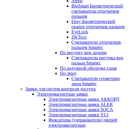
Anviz
BioSmart Биометрический
считыватель отпечатков
пальцев
Ekey Биометрический
сканер отпечатков пальцев
EyeLock
ZKTeco
Считыватели отпечатков
пальцев Smartec
По рисунку вен ладони
Считыватели рисунка вен
пальца Smartec
По радужной оболочке глаза
По лицу
Считыватели геометрии
лица Smartec
Замки для систем контроля доступа
Электромагнитные замки
Электромагнитные замки АККОРД
Электромагнитные замки ALER
Электромагнитные замки SOCA
Электромагнитные замки YLI
Фиксаторы (удерживатели) дверей
электромагнитные