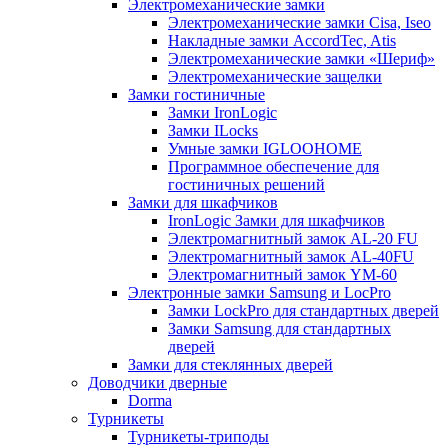
Электромеханические замки
Электромеханические замки Cisa, Iseo
Накладные замки AccordTec, Atis
Электромеханические замки «Шериф»
Электромеханические защелки
Замки гостиничные
Замки IronLogic
Замки ILocks
Умные замки IGLOOHOME
Программное обеспечение для
гостиничных решений
Замки для шкафчиков
IronLogic Замки для шкафчиков
Электромагнитный замок AL-20 FU
Электромагнитный замок AL-40FU
Электромагнитный замок YM-60
Электронные замки Samsung и LocPro
Замки LockPro для стандартных дверей
Замки Samsung для стандартных
дверей
Замки для стеклянных дверей
Доводчики дверные
Dorma
Турникеты
Турникеты-триподы