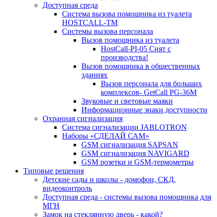
Доступная среда
Система вызова помощника из туалета
HOSTCALL-TM
Системы вызова персонала
Вызов помощника из туалета
HostCall-PI-05 Снят с
производства!
Вызов помощника в общественных
зданиях
Вызов персонала для больших
комплексов- GetCall PG-36M
Звуковые и световые маяки
Информационные знаки доступности
Охранная сигнализация
Система сигнализации JABLOTRON
Наборы «СДЕЛАЙ САМ»
GSM сигнализация SAPSAN
GSM сигнализация NAVIGARD
GSM розетки и GSM-термометры
Типовые решения
Детские сады и школы - домофон, СКД,
видеоконтроль
Доступная среда - системы вызова помощника для
МГН
Замок на стеклянную дверь - какой?