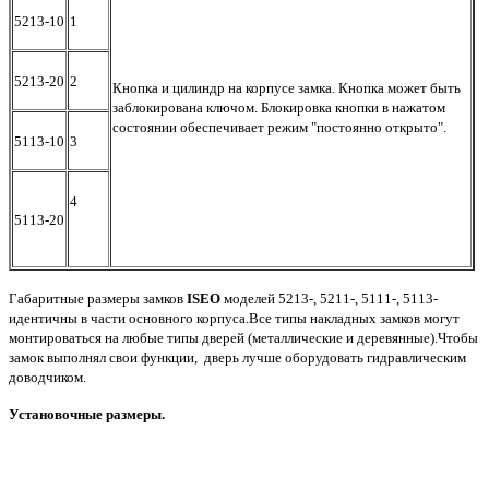
5213-10
1
5213-20
2
Кнопка и цилиндр на корпусе замка. Кнопка может быть
заблокирована ключом. Блокировка кнопки в нажатом
состоянии обеспечивает режим "постоянно открыто".
5113-10
3
4
5113-20
Габаритные размеры замков
ISEO
моделей 5213-, 5211-, 5111-, 5113-
идентичны в части основного корпуса.Все типы накладных замков могут
монтироваться на любые типы дверей (металлические и деревянные).Чтобы
замок выполнял свои функции, дверь лучше оборудовать гидравлическим
доводчиком.
Установочные размеры.