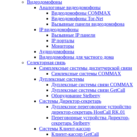
Видеодомофоны
Аналоговые видеодомофоны
Видеодомофоны COMMAX
Видеодомофоны Tor-Net
Вызывные панели видеодомофона
IP видеодомофоны
Вызывные IP панели
IP порталы
Мониторы
Аудиодомофоны
Видеодомофоны для частного дома
Селекторная связь
Симплексные системы диспетчерской связи
Симлексные системы COMMAX
Дуплексные системы
Дуплексные системы связи COMMAX
Дуплексные системы связи GetCall
Оборудование Stelberry
Системы Директор-секретарь
Дуплексное переговорное устройство
директор-секретарь HostCall RK.01
Переговорные устройства Директор-
секретарь Stelberry
Системы Клиент-кассир
Клиент-кассир GetCall