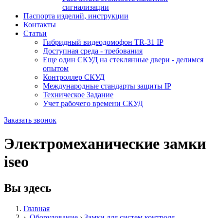
сигнализации
Паспорта изделий, инструкции
Контакты
Статьи
Гибридный видеодомофон TR-31 IP
Доступная среда - требования
Еще один СКУД на стеклянные двери - делимся
опытом
Контроллер СКУД
Международные стандарты защиты IP
Техническое Задание
Учет рабочего времени СКУД
Заказать звонок
Электромеханические замки
iseo
Вы здесь
Главная
›
Оборудование
›
Замки для систем контроля