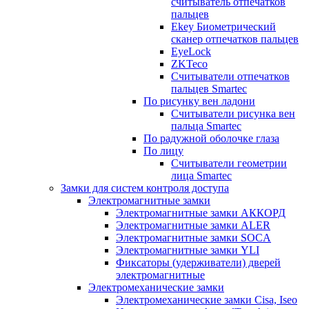
считыватель отпечатков
пальцев
Ekey Биометрический
сканер отпечатков пальцев
EyeLock
ZKTeco
Считыватели отпечатков
пальцев Smartec
По рисунку вен ладони
Считыватели рисунка вен
пальца Smartec
По радужной оболочке глаза
По лицу
Считыватели геометрии
лица Smartec
Замки для систем контроля доступа
Электромагнитные замки
Электромагнитные замки АККОРД
Электромагнитные замки ALER
Электромагнитные замки SOCA
Электромагнитные замки YLI
Фиксаторы (удерживатели) дверей
электромагнитные
Электромеханические замки
Электромеханические замки Cisa, Iseo