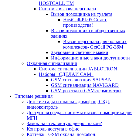
HOSTCALL-TM
Системы вызова персонала
Вызов помощника из туалета
HostCall-PI-05 Снят с
производства!
Вызов помощника в общественных
зданиях
Вызов персонала для больших
комплексов- GetCall PG-36M
Звуковые и световые маяки
Информационные знаки доступности
Охранная сигнализация
Система сигнализации JABLOTRON
Наборы «СДЕЛАЙ САМ»
GSM сигнализация SAPSAN
GSM сигнализация NAVIGARD
GSM розетки и GSM-термометры
Типовые решения
Детские сады и школы - домофон, СКД,
видеоконтроль
Доступная среда - системы вызова помощника для
МГН
Замок на стеклянную дверь - какой?
Контроль доступа в офис
Коттедж - GSM охрана, домофон,