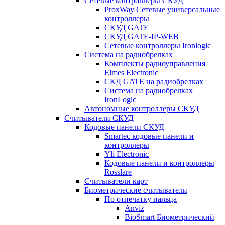
Сетевые контроллеры СКУД
ProxWay Сетевые универсальные
контроллеры
СКУД GATE
СКУД GATE-IP-WEB
Сетевые контроллеры Ironlogic
Система на радиобрелках
Комплекты радиоуправления
Elmes Electronic
СКД GATE на радиобрелках
Система на радиобрелках
IronLogic
Автономные контроллеры СКУД
Считыватели СКУД
Кодовые панели СКУД
Smartec кодовые панели и
контроллеры
Yli Electronic
Кодовые панели и контроллеры
Rosslare
Считыватели карт
Биометрические считыватели
По отпечатку пальца
Anviz
BioSmart Биометрический