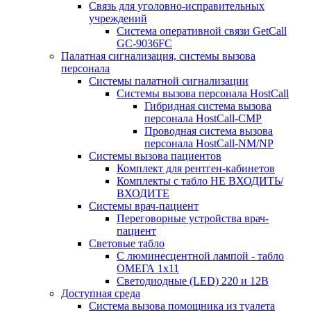
Связь для уголовно-исправительных
учреждений
Система оперативной связи GetCall
GC-9036FC
Палатная сигнализация, системы вызова
персонала
Системы палатной сигнализации
Системы вызова персонала HostCall
Гибридная система вызова
персонала HostCall-CMP
Проводная система вызова
персонала HostCall-NM/NP
Системы вызова пациентов
Комплект для рентген-кабинетов
Комплекты с табло НЕ ВХОДИТЬ/
ВХОДИТЕ
Системы врач-пациент
Переговорные устройства врач-
пациент
Световые табло
С люминесцентной лампой - табло
ОМЕГА 1х11
Светодиодные (LED) 220 и 12В
Доступная среда
Система вызова помощника из туалета