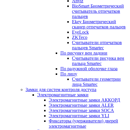
Anviz
BioSmart Биометрический
считыватель отпечатков
пальцев
Ekey Биометрический
сканер отпечатков пальцев
EyeLock
ZKTeco
Считыватели отпечатков
пальцев Smartec
По рисунку вен ладони
Считыватели рисунка вен
пальца Smartec
По радужной оболочке глаза
По лицу
Считыватели геометрии
лица Smartec
Замки для систем контроля доступа
Электромагнитные замки
Электромагнитные замки АККОРД
Электромагнитные замки ALER
Электромагнитные замки SOCA
Электромагнитные замки YLI
Фиксаторы (удерживатели) дверей
электромагнитные