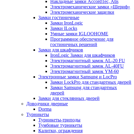
Накладные замки AccordTec, Atis
Электромеханические замки «Шериф»
Электромеханические защелки
Замки гостиничные
Замки IronLogic
Замки ILocks
Умные замки IGLOOHOME
Программное обеспечение для
гостиничных решений
Замки для шкафчиков
IronLogic Замки для шкафчиков
Электромагнитный замок AL-20 FU
Электромагнитный замок AL-40FU
Электромагнитный замок YM-60
Электронные замки Samsung и LocPro
Замки LockPro для стандартных дверей
Замки Samsung для стандартных
дверей
Замки для стеклянных дверей
Доводчики дверные
Dorma
Турникеты
Турникеты-триподы
Тумбовые турникеты
Калитки, ограждения