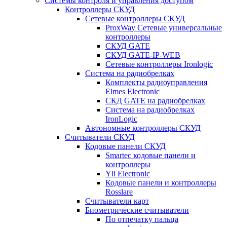
Системы контроля и управления доступом
Контроллеры СКУД
Сетевые контроллеры СКУД
ProxWay Сетевые универсальные
контроллеры
СКУД GATE
СКУД GATE-IP-WEB
Сетевые контроллеры Ironlogic
Система на радиобрелках
Комплекты радиоуправления
Elmes Electronic
СКД GATE на радиобрелках
Система на радиобрелках
IronLogic
Автономные контроллеры СКУД
Считыватели СКУД
Кодовые панели СКУД
Smartec кодовые панели и
контроллеры
Yli Electronic
Кодовые панели и контроллеры
Rosslare
Считыватели карт
Биометрические считыватели
По отпечатку пальца