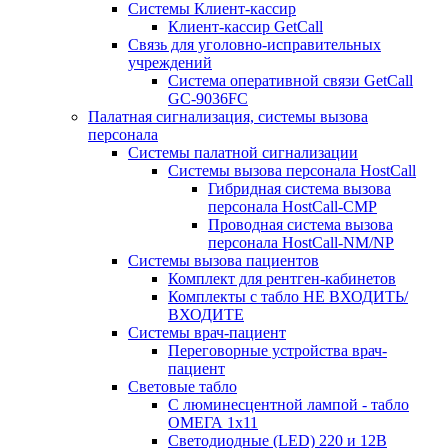
Системы Клиент-кассир
Клиент-кассир GetCall
Связь для уголовно-исправительных
учреждений
Система оперативной связи GetCall
GC-9036FC
Палатная сигнализация, системы вызова
персонала
Системы палатной сигнализации
Системы вызова персонала HostCall
Гибридная система вызова
персонала HostCall-CMP
Проводная система вызова
персонала HostCall-NM/NP
Системы вызова пациентов
Комплект для рентген-кабинетов
Комплекты с табло НЕ ВХОДИТЬ/
ВХОДИТЕ
Системы врач-пациент
Переговорные устройства врач-
пациент
Световые табло
С люминесцентной лампой - табло
ОМЕГА 1х11
Светодиодные (LED) 220 и 12В