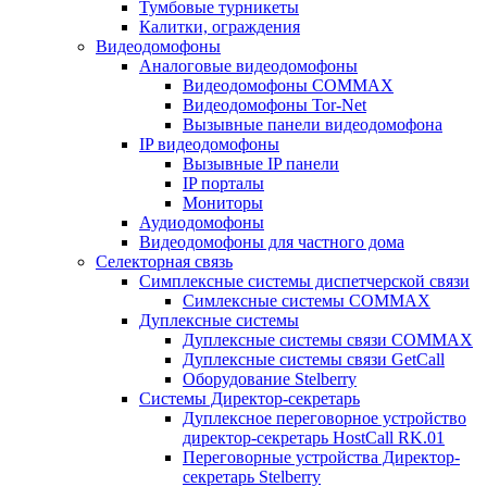
Тумбовые турникеты
Калитки, ограждения
Видеодомофоны
Аналоговые видеодомофоны
Видеодомофоны COMMAX
Видеодомофоны Tor-Net
Вызывные панели видеодомофона
IP видеодомофоны
Вызывные IP панели
IP порталы
Мониторы
Аудиодомофоны
Видеодомофоны для частного дома
Селекторная связь
Симплексные системы диспетчерской связи
Симлексные системы COMMAX
Дуплексные системы
Дуплексные системы связи COMMAX
Дуплексные системы связи GetCall
Оборудование Stelberry
Системы Директор-секретарь
Дуплексное переговорное устройство
директор-секретарь HostCall RK.01
Переговорные устройства Директор-
секретарь Stelberry