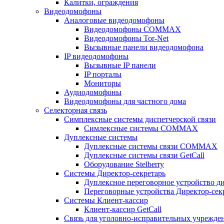
Калитки, ограждения
Видеодомофоны
Аналоговые видеодомофоны
Видеодомофоны COMMAX
Видеодомофоны Tor-Net
Вызывные панели видеодомофона
IP видеодомофоны
Вызывные IP панели
IP порталы
Мониторы
Аудиодомофоны
Видеодомофоны для частного дома
Селекторная связь
Симплексные системы диспетчерской связи
Симлексные системы COMMAX
Дуплексные системы
Дуплексные системы связи COMMAX
Дуплексные системы связи GetCall
Оборудование Stelberry
Системы Директор-секретарь
Дуплексное переговорное устройство ди
Переговорные устройства Директор-секре
Системы Клиент-кассир
Клиент-кассир GetCall
Связь для уголовно-исправительных учрежде