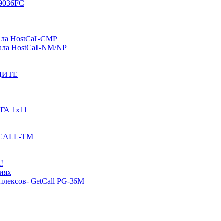
-9036FC
ала HostCall-CMP
ала HostCall-NM/NP
ОДИТЕ
ГА 1х11
STCALL-TM
!
иях
плексов- GetCall PG-36M