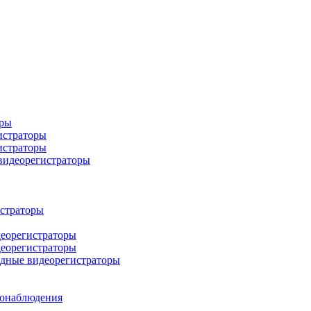
оры
истраторы
истраторы
 видеорегистраторы
истраторы
деорегистраторы
деорегистраторы
идные видеорегистраторы
еонаблюдения