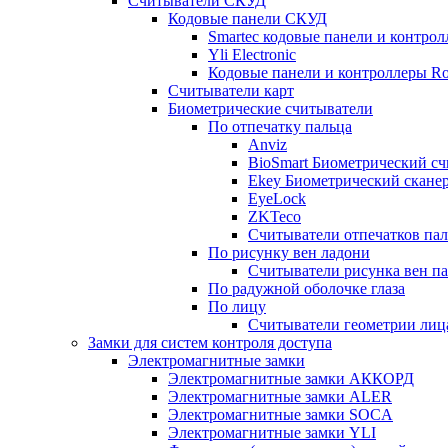
Считыватели СКУД
Кодовые панели СКУД
Smartec кодовые панели и контро
Yli Electronic
Кодовые панели и контроллеры Ros
Считыватели карт
Биометрические считыватели
По отпечатку пальца
Anviz
BioSmart Биометрический сч
Ekey Биометрический сканер
EyeLock
ZKTeco
Считыватели отпечатков пал
По рисунку вен ладони
Считыватели рисунка вен па
По радужной оболочке глаза
По лицу
Считыватели геометрии лица
Замки для систем контроля доступа
Электромагнитные замки
Электромагнитные замки АККОРД
Электромагнитные замки ALER
Электромагнитные замки SOCA
Электромагнитные замки YLI