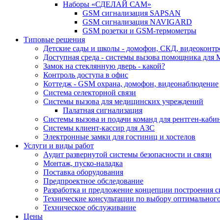
Наборы «СДЕЛАЙ САМ»
GSM сигнализация SAPSAN
GSM сигнализация NAVIGARD
GSM розетки и GSM-термометры
Типовые решения
Детские сады и школы - домофон, СКД, видеоконтр
Доступная среда - системы вызова помощника для
Замок на стеклянную дверь - какой?
Контроль доступа в офис
Коттедж - GSM охрана, домофон, видеонаблюдение
Система селекторной связи
Системы вызова для медицинских учреждений
Палатная сигнализация
Системы вызова и подачи команд для рентген-каб
Системы клиент-кассир для АЗС
Электронные замки для гостиниц и хостелов
Услуги и виды работ
Аудит развернутой системы безопасности и связи
Монтаж, пуско-наладка
Поставка оборудования
Предпроектное обследование
Разработка и предложение концепции построения 
Технические консультации по выбору оптимальног
Техническое обслуживание
Цены