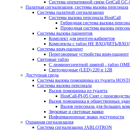
Система оперативной связи GetCall GC
Палатная сигнализация, системы вызова персонала
Системы палатной сигнализации
Системы вызова персонала HostCall
Гибридная система вызова персон
Проводная система вызова персон
Системы вызова пациентов
Комплект для рентген-кабинетов
Комплекты с табло НЕ ВХОДИТЬ/ВХ
Системы врач-пациент
Переговорные устройства врач-пациент
Световые табло
С люминесцентной лампой - табло ОМЕ
Светодиодные (LED) 220 и 12В
Доступная среда
Система вызова помощника из туалета HO
Системы вызова персонала
Вызов помощника из туалета
HostCall-PI-05 Снят с производства
Вызов помощника в общественных здан
Вызов персонала для больших ком
Звуковые и световые маяки
Информационные знаки доступности
Охранная сигнализация
Система сигнализации JABLOTRON