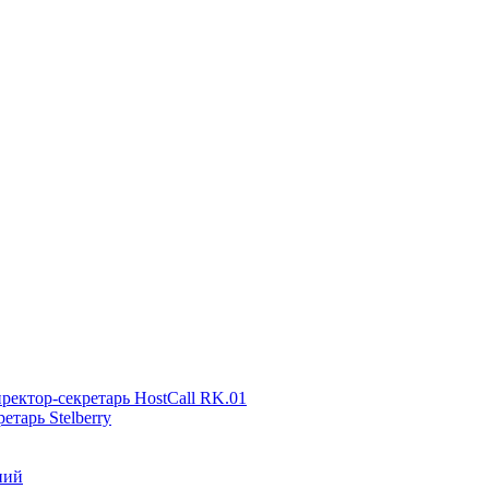
ректор-секретарь HostCall RK.01
тарь Stelberry
ний