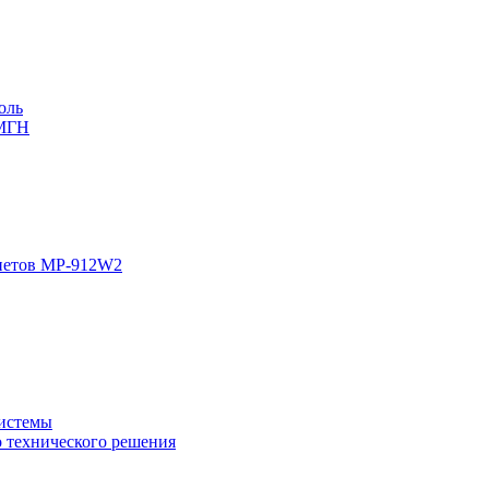
оль
 МГН
инетов MP-912W2
системы
о технического решения