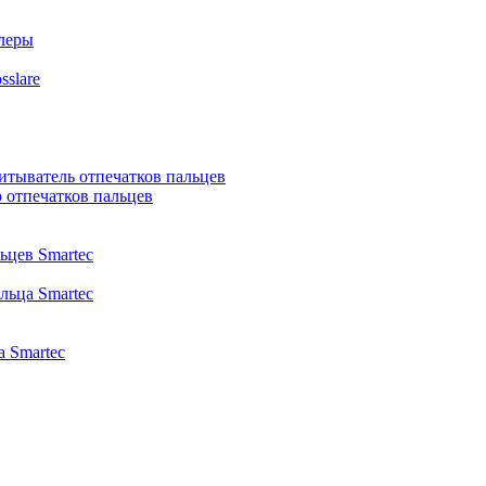
ллеры
slare
итыватель отпечатков пальцев
 отпечатков пальцев
ьцев Smartec
льца Smartec
 Smartec