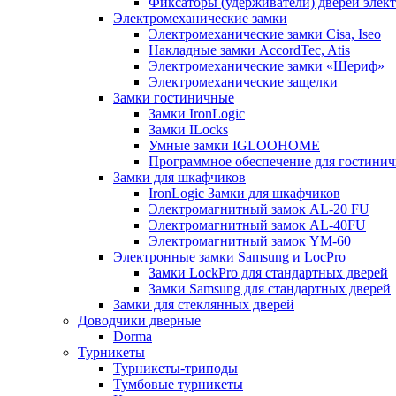
Фиксаторы (удерживатели) дверей элек
Электромеханические замки
Электромеханические замки Cisa, Iseo
Накладные замки AccordTec, Atis
Электромеханические замки «Шериф»
Электромеханические защелки
Замки гостиничные
Замки IronLogic
Замки ILocks
Умные замки IGLOOHOME
Программное обеспечение для гостини
Замки для шкафчиков
IronLogic Замки для шкафчиков
Электромагнитный замок AL-20 FU
Электромагнитный замок AL-40FU
Электромагнитный замок YM-60
Электронные замки Samsung и LocPro
Замки LockPro для стандартных дверей
Замки Samsung для стандартных дверей
Замки для стеклянных дверей
Доводчики дверные
Dorma
Турникеты
Турникеты-триподы
Тумбовые турникеты