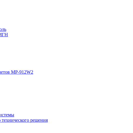
оль
 МГН
инетов MP-912W2
системы
о технического решения