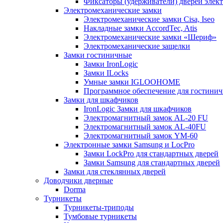
Фиксаторы (удерживатели) дверей элек
Электромеханические замки
Электромеханические замки Cisa, Iseo
Накладные замки AccordTec, Atis
Электромеханические замки «Шериф»
Электромеханические защелки
Замки гостиничные
Замки IronLogic
Замки ILocks
Умные замки IGLOOHOME
Программное обеспечение для гостини
Замки для шкафчиков
IronLogic Замки для шкафчиков
Электромагнитный замок AL-20 FU
Электромагнитный замок AL-40FU
Электромагнитный замок YM-60
Электронные замки Samsung и LocPro
Замки LockPro для стандартных дверей
Замки Samsung для стандартных дверей
Замки для стеклянных дверей
Доводчики дверные
Dorma
Турникеты
Турникеты-триподы
Тумбовые турникеты