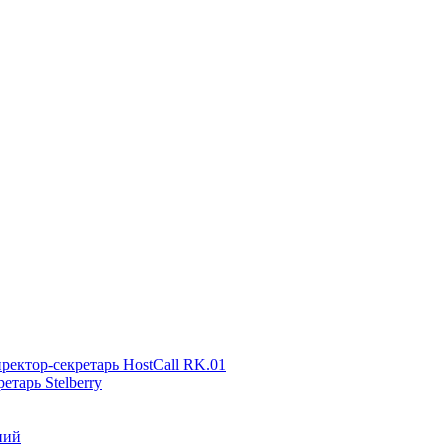
ректор-секретарь HostCall RK.01
тарь Stelberry
ний