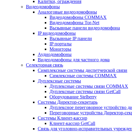
Калитки, ограждения
Видеодомофоны
Аналоговые видеодомофоны
Видеодомофоны COMMAX
Видеодомофоны Tor-Net
Вызывные панели видеодомофона
IP видеодомофоны
Вызывные IP панели
IP порталы
Мониторы
Аудиодомофоны
Видеодомофоны для частного дома
Селекторная связь
Симплексные системы диспетчерской связи
Симлексные системы COMMAX
Дуплексные системы
Дуплексные системы связи COMMAX
Дуплексные системы связи GetCall
Оборудование Stelberry
Системы Директор-секретарь
Дуплексное переговорное устройство ди
Переговорные устройства Директор-секре
Системы Клиент-кассир
Клиент-кассир GetCall
Связь для уголовно-исправительных учрежде