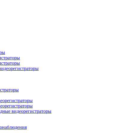
оры
истраторы
истраторы
 видеорегистраторы
истраторы
деорегистраторы
деорегистраторы
идные видеорегистраторы
еонаблюдения