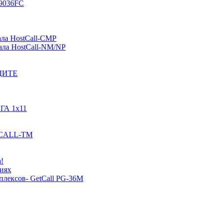
-9036FC
ала HostCall-CMP
ала HostCall-NM/NP
ОДИТЕ
ГА 1х11
STCALL-TM
!
иях
плексов- GetCall PG-36M