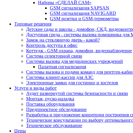
Наборы «СДЕЛАЙ САМ»
GSM сигнализация SAPSAN
GSM сигнализация NAVIGARD
GSM розетки и GSM-термометры
Типовые решения
Детские сады и школы - домофон, СКД, видеоконтр
Доступная среда - системы вызова помощника для
Замок на стеклянную дверь - какой?
Контроль доступа в офис
Коттедж - GSM охрана, домофон, видеонаблюдение
Система селекторной связи
Системы вызова для медицинских учреждений
Палатная сигнализация
Системы вызова и подачи команд для рентген-каб
Системы клиент-кассир для АЗС
Электронные замки для гостиниц и хостелов
Услуги и виды работ
Аудит развернутой системы безопасности и связи
Монтаж, пуско-наладка
Поставка оборудования
Предпроектное обследование
Разработка и предложение концепции построения 
Технические консультации по выбору оптимальног
Техническое обслуживание
Цены