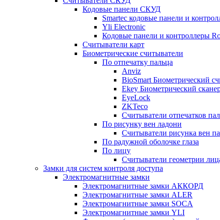
Считыватели СКУД
Кодовые панели СКУД
Smartec кодовые панели и контро
Yli Electronic
Кодовые панели и контроллеры Ros
Считыватели карт
Биометрические считыватели
По отпечатку пальца
Anviz
BioSmart Биометрический сч
Ekey Биометрический сканер
EyeLock
ZKTeco
Считыватели отпечатков пал
По рисунку вен ладони
Считыватели рисунка вен па
По радужной оболочке глаза
По лицу
Считыватели геометрии лица
Замки для систем контроля доступа
Электромагнитные замки
Электромагнитные замки АККОРД
Электромагнитные замки ALER
Электромагнитные замки SOCA
Электромагнитные замки YLI