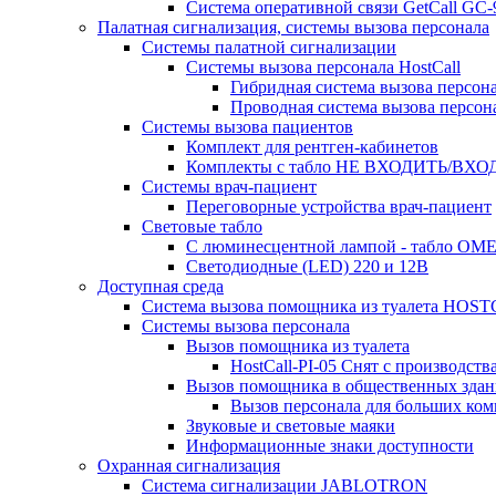
Система оперативной связи GetCall GC
Палатная сигнализация, системы вызова персонала
Системы палатной сигнализации
Системы вызова персонала HostCall
Гибридная система вызова персон
Проводная система вызова персон
Системы вызова пациентов
Комплект для рентген-кабинетов
Комплекты с табло НЕ ВХОДИТЬ/ВХ
Системы врач-пациент
Переговорные устройства врач-пациент
Световые табло
С люминесцентной лампой - табло ОМЕ
Светодиодные (LED) 220 и 12В
Доступная среда
Система вызова помощника из туалета HO
Системы вызова персонала
Вызов помощника из туалета
HostCall-PI-05 Снят с производства
Вызов помощника в общественных здан
Вызов персонала для больших ком
Звуковые и световые маяки
Информационные знаки доступности
Охранная сигнализация
Система сигнализации JABLOTRON