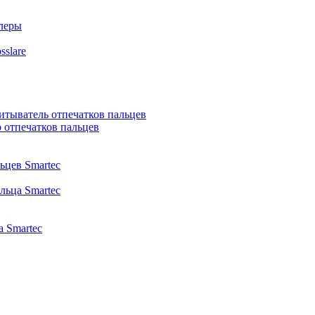
ллеры
slare
итыватель отпечатков пальцев
 отпечатков пальцев
ьцев Smartec
льца Smartec
 Smartec