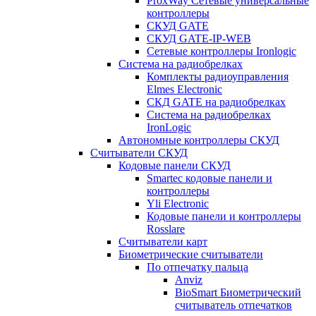
ProxWay Сетевые универсальные
контроллеры
СКУД GATE
СКУД GATE-IP-WEB
Сетевые контроллеры Ironlogic
Система на радиобрелках
Комплекты радиоуправления
Elmes Electronic
СКД GATE на радиобрелках
Система на радиобрелках
IronLogic
Автономные контроллеры СКУД
Считыватели СКУД
Кодовые панели СКУД
Smartec кодовые панели и
контроллеры
Yli Electronic
Кодовые панели и контроллеры
Rosslare
Считыватели карт
Биометрические считыватели
По отпечатку пальца
Anviz
BioSmart Биометрический
считыватель отпечатков