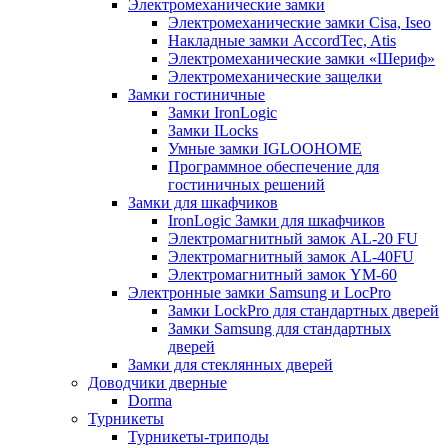
Электромеханические замки
Электромеханические замки Cisa, Iseo
Накладные замки AccordTec, Atis
Электромеханические замки «Шериф»
Электромеханические защелки
Замки гостиничные
Замки IronLogic
Замки ILocks
Умные замки IGLOOHOME
Программное обеспечение для
гостиничных решений
Замки для шкафчиков
IronLogic Замки для шкафчиков
Электромагнитный замок AL-20 FU
Электромагнитный замок AL-40FU
Электромагнитный замок YM-60
Электронные замки Samsung и LocPro
Замки LockPro для стандартных дверей
Замки Samsung для стандартных
дверей
Замки для стеклянных дверей
Доводчики дверные
Dorma
Турникеты
Турникеты-триподы