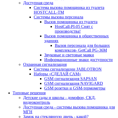
Доступная среда
Система вызова помощника из туалета
HOSTCALL-TM
Системы вызова персонала
Вызов помощника из туалета
HostCall-PI-05 Снят с
производства!
Вызов помощника в общественных
зданиях
Вызов персонала для больших
комплексов- GetCall PG-36M
Звуковые и световые маяки
Информационные знаки доступности
Охранная сигнализация
Система сигнализации JABLOTRON
Наборы «СДЕЛАЙ САМ»
GSM сигнализация SAPSAN
GSM сигнализация NAVIGARD
GSM розетки и GSM-термометры
Типовые решения
Детские сады и школы - домофон, СКД,
видеоконтроль
Доступная среда - системы вызова помощника для
МГН
Замок на стеклянную дверь - какой?