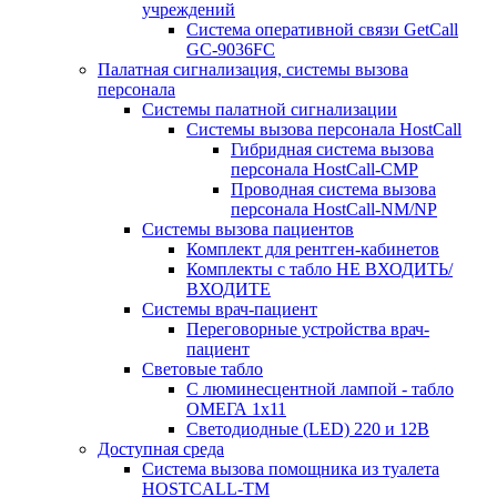
учреждений
Система оперативной связи GetCall
GC-9036FC
Палатная сигнализация, системы вызова
персонала
Системы палатной сигнализации
Системы вызова персонала HostCall
Гибридная система вызова
персонала HostCall-CMP
Проводная система вызова
персонала HostCall-NM/NP
Системы вызова пациентов
Комплект для рентген-кабинетов
Комплекты с табло НЕ ВХОДИТЬ/
ВХОДИТЕ
Системы врач-пациент
Переговорные устройства врач-
пациент
Световые табло
С люминесцентной лампой - табло
ОМЕГА 1х11
Светодиодные (LED) 220 и 12В
Доступная среда
Система вызова помощника из туалета
HOSTCALL-TM