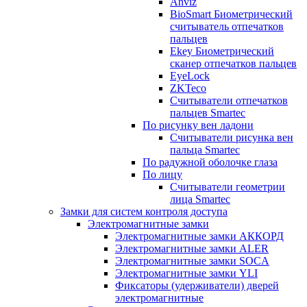
Anviz
BioSmart Биометрический
считыватель отпечатков
пальцев
Ekey Биометрический
сканер отпечатков пальцев
EyeLock
ZKTeco
Считыватели отпечатков
пальцев Smartec
По рисунку вен ладони
Считыватели рисунка вен
пальца Smartec
По радужной оболочке глаза
По лицу
Считыватели геометрии
лица Smartec
Замки для систем контроля доступа
Электромагнитные замки
Электромагнитные замки АККОРД
Электромагнитные замки ALER
Электромагнитные замки SOCA
Электромагнитные замки YLI
Фиксаторы (удерживатели) дверей
электромагнитные