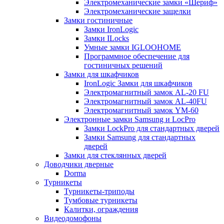
Электромеханические замки «Шериф»
Электромеханические защелки
Замки гостиничные
Замки IronLogic
Замки ILocks
Умные замки IGLOOHOME
Программное обеспечение для
гостиничных решений
Замки для шкафчиков
IronLogic Замки для шкафчиков
Электромагнитный замок AL-20 FU
Электромагнитный замок AL-40FU
Электромагнитный замок YM-60
Электронные замки Samsung и LocPro
Замки LockPro для стандартных дверей
Замки Samsung для стандартных
дверей
Замки для стеклянных дверей
Доводчики дверные
Dorma
Турникеты
Турникеты-триподы
Тумбовые турникеты
Калитки, ограждения
Видеодомофоны