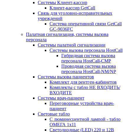
Системы Клиент-кассир
Клиент-кассир GetCall
Связь для уголовно-исправительных
учреждений
Система оперативной связи GetCall
GC-9036FC
Палатная сигнализация, системы вызова
персонала
Системы палатной сигнализации
Системы вызова персонала HostCall
Гибридная система вызова
персонала HostCall-CMP
Проводная система вызова
персонала HostCall-NM/NP
Системы вызова пациентов
Комплект для рентген-кабинетов
Комплекты с табло НЕ ВХОДИТЬ/
ВХОДИТЕ
Системы врач-пациент
Переговорные устройства врач-
пациент
Световые табло
С люминесцентной лампой - табло
ОМЕГА 1х11
Светодиодные (LED) 220 и 12В