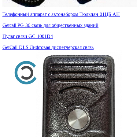
Телефонный аппарат с автонабором Тюльпан-01ЦБ-АН
Getcall PG-36 связь для общественных зданий
Пульт связи GC-1001D4
GetCall-DLS Лифтовая диспетчерская связь