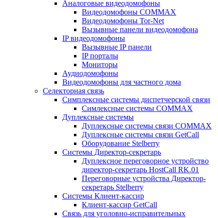
Аналоговые видеодомофоны
Видеодомофоны COMMAX
Видеодомофоны Tor-Net
Вызывные панели видеодомофона
IP видеодомофоны
Вызывные IP панели
IP порталы
Мониторы
Аудиодомофоны
Видеодомофоны для частного дома
Селекторная связь
Симплексные системы диспетчерской связи
Симлексные системы COMMAX
Дуплексные системы
Дуплексные системы связи COMMAX
Дуплексные системы связи GetCall
Оборудование Stelberry
Системы Директор-секретарь
Дуплексное переговорное устройство
директор-секретарь HostCall RK.01
Переговорные устройства Директор-
секретарь Stelberry
Системы Клиент-кассир
Клиент-кассир GetCall
Связь для уголовно-исправительных