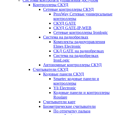
Системы контроля и управления доступом
Контроллеры СКУД
Сетевые контроллеры СКУД
ProxWay Сетевые универсальные
контроллеры
СКУД GATE
СКУД GATE-IP-WEB
Сетевые контроллеры Ironlogic
Система на радиобрелках
Комплекты радиоуправления
Elmes Electronic
СКД GATE на радиобрелках
Система на радиобрелках
IronLogic
Автономные контроллеры СКУД
Считыватели СКУД
Кодовые панели СКУД
Smartec кодовые панели и
контроллеры
Yli Electronic
Кодовые панели и контроллеры
Rosslare
Считыватели карт
Биометрические считыватели
По отпечатку пальца