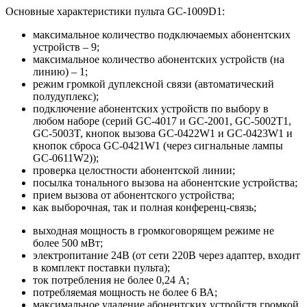
Основные характеристики пульта GC-1009D1:
максимальное количество подключаемых абонентских
устройств – 9;
максимальное количество абонентских устройств (на
линию) – 1;
режим громкой дуплексной связи (автоматический
полудуплекс);
подключение абонентских устройств по выбору в
любом наборе (серий GC-4017 и GC-2001, GC-5002T1,
GC-5003T, кнопок вызова GC-0422W1 и GC-0423W1 и
кнопок сброса GC-0421W1 (через сигнальные лампы
GC-0611W2));
проверка целостности абонентской линии;
посылка тонального вызова на абонентские устройства;
прием вызова от абонентского устройства;
как выборочная, так и полная конференц-связь;
выходная мощность в громкоговорящем режиме не
более 500 мВт;​
электропитание 24В (от сети 220В через адаптер, входит
в комплект поставки пульта);
ток потребления не более 0,24 А;
потребляемая мощность не более 6 ВА;
максимальное удаление абонентских устройств громкой