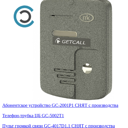
Абонентское устройство GC-2001P1 СНЯТ с производства
Телефон-трубка ЦБ GC-5002T1
Пульт громкой связи GC-4017D1.1 СНЯТ с производства