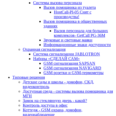
Системы вызова персонала
Вызов помощника из туалета
HostCall-PI-05 Снят с
производства!
Вызов помощника в общественных
зданиях
Вызов персонала для больших
комплексов- GetCall PG-36M
Звуковые и световые маяки
Информационные знаки доступности
Охранная сигнализация
Система сигнализации JABLOTRON
Наборы «СДЕЛАЙ САМ»
GSM сигнализация SAPSAN
GSM сигнализация NAVIGARD
GSM розетки и GSM-термометры
Типовые решения
Детские сады и школы - домофон, СКД,
видеоконтроль
Доступная среда - системы вызова помощника для
МГН
Замок на стеклянную дверь - какой?
Контроль доступа в офис
Коттедж - GSM охрана, домофон,
видеонаблюдение