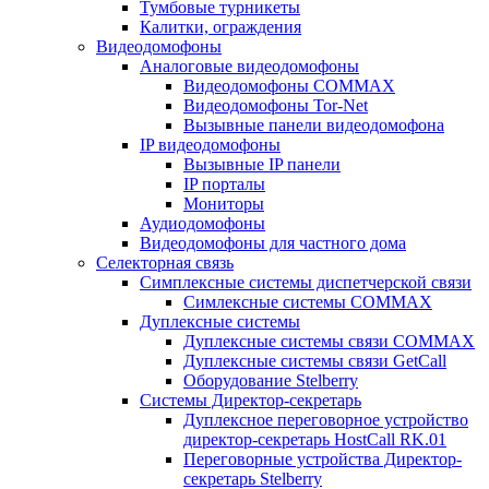
Тумбовые турникеты
Калитки, ограждения
Видеодомофоны
Аналоговые видеодомофоны
Видеодомофоны COMMAX
Видеодомофоны Tor-Net
Вызывные панели видеодомофона
IP видеодомофоны
Вызывные IP панели
IP порталы
Мониторы
Аудиодомофоны
Видеодомофоны для частного дома
Селекторная связь
Симплексные системы диспетчерской связи
Симлексные системы COMMAX
Дуплексные системы
Дуплексные системы связи COMMAX
Дуплексные системы связи GetCall
Оборудование Stelberry
Системы Директор-секретарь
Дуплексное переговорное устройство
директор-секретарь HostCall RK.01
Переговорные устройства Директор-
секретарь Stelberry