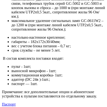
связи, телефонных трубок серий GC-5002 и GC-5003 и
кнопок вызова и сброса – до 1000 м (при монтаже линий
кабелем UTP2х0,5 5кат., сопротивление жилы 96 Ом/
км.);
максимальное удаление сигнальных ламп GC-0611W2 –
до 1200 м (при монтаже линий кабелем UTP2х0,5 5кат.,
сопротивление жилы 96 Ом/км.);
настольно-настенное крепление;
габариты – 182х172х30/40мм;
вес с учетом блока питания – 0,7 кг;
cрок службы – не менее 5 лет.
В состав комплекта поставки входят:
пульт - 1шт;
выносной микрофон - 1шт;
коммутационная коробка- 1шт;
адаптер (DC 24в )-1шт.;
паспорт — 1шт.
Примечание: все дополнительные опции и абонентские
устройства к пультам поставляются по отдельному заказу.
Паспорт