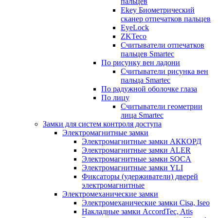
пальцев
Ekey Биометрический
сканер отпечатков пальцев
EyeLock
ZKTeco
Считыватели отпечатков
пальцев Smartec
По рисунку вен ладони
Считыватели рисунка вен
пальца Smartec
По радужной оболочке глаза
По лицу
Считыватели геометрии
лица Smartec
Замки для систем контроля доступа
Электромагнитные замки
Электромагнитные замки АККОРД
Электромагнитные замки ALER
Электромагнитные замки SOCA
Электромагнитные замки YLI
Фиксаторы (удерживатели) дверей
электромагнитные
Электромеханические замки
Электромеханические замки Cisa, Iseo
Накладные замки AccordTec, Atis