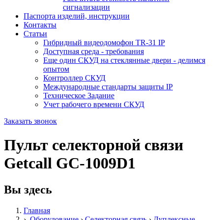
сигнализации
Паспорта изделий, инструкции
Контакты
Статьи
Гибридный видеодомофон TR-31 IP
Доступная среда - требования
Еще один СКУД на стеклянные двери - делимся
опытом
Контроллер СКУД
Международные стандарты защиты IP
Техническое Задание
Учет рабочего времени СКУД
Заказать звонок
Пульт селекторной связи
Getcall GC-1009D1
Вы здесь
Главная
›
Оборудование
›
Селекторная связь
›
Дуплексные